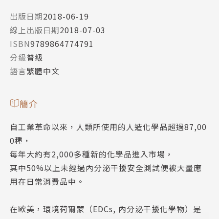
出版日期
2018-06-19
線上出版日期
2018-07-03
ISBN
9789864774791
分級
普級
語言
繁體中文
簡介
自工業革命以來，人類所使用的人造化學品超過87,00
0種，
每年大約有2,000多種新的化學品進入市場，
其中50%以上未經過內分泌干擾安全測試便被大量應
用在日常消費品中。
在歐美，環境荷爾蒙（EDCs, 內分泌干擾化學物）是