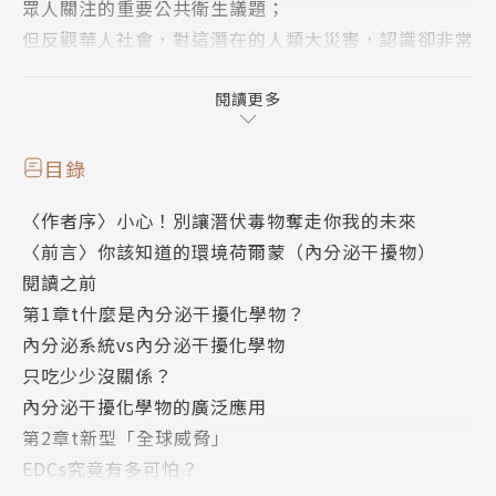
眾人關注的重要公共衛生議題；
但反觀華人社會，對這潛在的人類大災害，認識卻非常
有限和零碎……
閱讀更多
香港水中銀生物科技行政總裁杜偉樑，基於過去幾年與
多個國際知名彩妝護膚品頂尖科研團隊的交流，以及和
目錄
歐盟、美國、中國等多國政府相關部門合作共事的經
〈作者序〉小心！別讓潛伏毒物奪走你我的未來
驗，深切了解到EDCs的潛伏問題正每天在毒害你和
〈前言〉你該知道的環境荷爾蒙（內分泌干擾物）
我，不分男女老少，甚至禍延下一代！
閱讀之前
出於信仰的正義感，以及喜歡分享的性格，他將有關E
第1章t什麼是內分泌干擾化學物？
DCs的科學研究和知識應用，特別是針對影響最廣泛的
內分泌系統vs內分泌干擾化學物
類雌激素內分泌干擾物，透過文字、圖表和科學證據，
只吃少少沒關係？
深入淺出地介紹。書中大量以日常生活經常會接觸的用
內分泌干擾化學物的廣泛應用
品和食品為例，提醒民眾如何揪出匿身在常見消費品
第2章t新型「全球威脅」
（例如化妝品、保養品、家用清潔劑、塑膠產品、人造
EDCs究竟有多可怕？
香料等）中的隱形殺手，認清EDCs對健康影響至鉅，