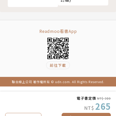
而這些傷害是極為深遠且不可逆，一代傳過一代的。
為了自己和家人的健康，讓我們下一代在天然、安全的
環境中成長，
對於環境荷爾蒙，你，不可不知！
Readmoo看書App
作者簡介
杜偉樑Jimmy Tao
前往下載
畢業於英國曼徹斯特商學院和材料學院，並取得劍橋大
學工程研究哲學碩士學位。現為水中銀（國際）生物科
技有限公司行政總裁、德國亥姆霍茲環境研究中心（U
聯合線上公司 著作權所有 © udn.com. All Rights Reserved.
FZ），義大利撒丁島政府創新科技管理暑期學院、香
港中文大學EMBA、香港理工大學及香港城市大學管理
電子書定價
NT$ 380
學院客座講師和團結香港基金顧問。2017年被美國Un
265
NT$
reasonable Group和英國巴克萊銀行主辦的Unreaso