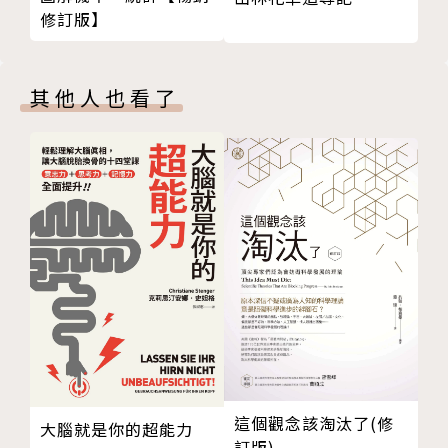
致謝
素等，人類和動物最重要的生殖系統及生殖能力都和內
修訂版】
特。別。收。錄 【小魚親測報告】嚴測產品✕健康生
分泌相聯結，因此，了解EDCs這些能擾亂生殖系統的
活
化學物質，毫無疑問是屬於人類的天大事情。
│小。魚。親。測│食用油
其他人也看了
│小。魚。親。測│BB霜
這幾年除了食安問題，日用消費品的安檢問題也日益受
│小。魚。親。測│即溶咖啡
到消費者重視。
│小。魚。親。測│防曬乳
三聚氰胺和塑化劑事件，導致孩童性早熟和男性精子數
│小。魚。親。測│冰淇淋
量密度下降，
│小。魚。親。測│護唇膏
至今想到仍令許多民眾餘悸猶存。
│小。魚。親。測│口紅（唇膏）
│小。魚。親。測│面霜
但大家都忽略了，每天習以為常在使用或接觸的各種物
品，
像是防曬乳液、化妝品、沐浴乳、智慧型手機、兒童玩
具和感熱紙發票……等，
大部分可能也含有會侵蝕你我健康、破壞生態環境的人
這個觀念該淘汰了(修
工合成物質，
大腦就是你的超能力
訂版)