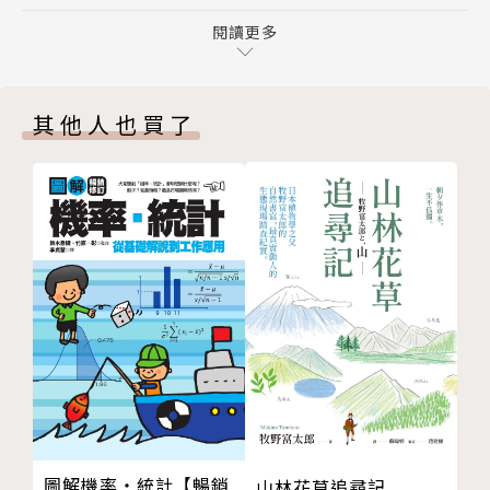
內分泌干擾化學物對人類造成的大災害
並嚴重危害你我生存環境。
全球各界的回應
閱讀更多
民間團體的努力
▌書末特別收錄應用專利生物檢測技術，採樣市售民生
第3章tEDCs對生理健康的影響
用品的【小魚親測報告】，希望喚醒民眾更深入了解、
其他人也買了
乳癌
關心日常生活中類雌激素氾濫問題，重新思考我們的健
男性生殖健康
康與每日選擇消費品的直接關係，「選擇作出選擇」，
嬰兒性別比例
別讓EDCs的影響延續至下個新世代。
性早熟
*
第4章t無處不在的EDCs
【編輯札記】
BPA令人憤慨的歷史
易潔、防污和防水產品
「好好選擇，不會踩上環境荷爾蒙這顆雷」
日用品及化妝品
豐胸美容產品
──環境荷爾蒙（EDCs, Endocrine Disrupting Che
食品
micals），又稱為「內分泌干擾物」或「內分泌干擾
服裝產業與EDCs
化學物」，顧名思義是擾亂正常內分泌系統的人工合成
結語
物質。而生物正常的內分泌包含激素（荷爾蒙）、雌激
圖解機率‧統計【暢銷
山林花草追尋記