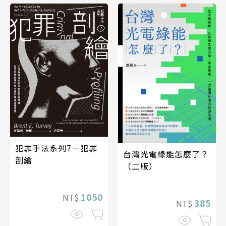
犯罪手法系列7－犯罪
台灣光電綠能怎麼了？
剖繪
（二版）
1050
NT$
385
NT$