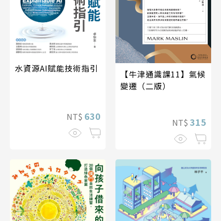
水資源AI賦能技術指引
【牛津通識課11】氣候
變遷（二版）
630
NT$
315
NT$