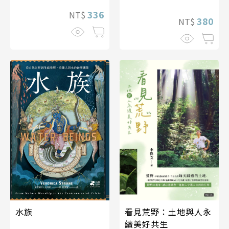
336
NT$
380
NT$
看見荒野：土地與人永
水族
續美好共生