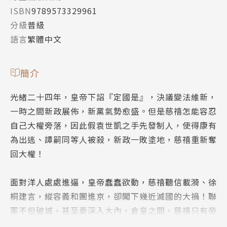
ISBN
9789573329961
分級
普級
語言
繁體中文
簡介
光緒二十四年，皇帝下詔『定國是』，決議變法維新，
一時之間新政展佈，新黨氣勢愈盛。但是慈禧怎能容忍
自己大權旁落，因此假袁世凱之手先發制人，使得康有
為出逃、譚嗣同等人被殺，新政一敗塗地，慈禧重新奪
回大權！
面對洋人處處進逼，皇帝蠢蠢欲動，慈禧聽信載漪、徐
桐建言，縱容義和團進京，卻闖下幾近滅國的大禍！聯
軍不但破城，甚至要深入大內，倉皇之間，慈禧只有帝
后出亡的一條路！