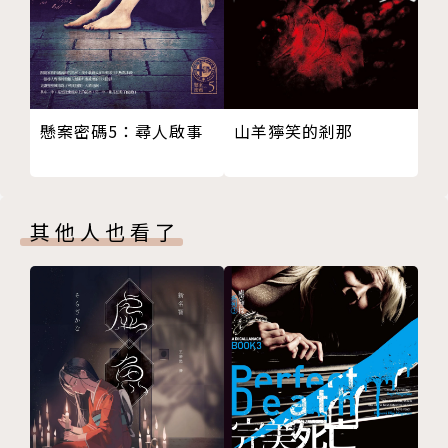
山羊獰笑的剎那
懸案密碼5：尋人啟事
其他人也看了