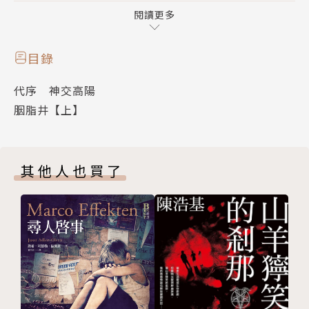
閱讀更多
但是慈禧立刻又想到珍妃的那張紙條，皇帝會不會乘機
重振乾綱，挺身出來問事？看來，只有將珍妃扔入井
目錄
中，才能去除她的心頭大患……
代序 神交高陽
胭脂井【上】
作者簡介
高陽
本名許儒鴻，字晏駢，浙江人，出身於錢塘望族。194
其他人也買了
0年入上海聖約翰大學求學，因抗日戰爭影響未完成學
業。戰後考入杭州筧橋空軍軍官學校，並於1948年隨
校遷至台灣。1959年卸軍職，投身報界，曾任中華日
報總主筆。1962年發表第一部歷史小說《李娃》，一
鳴驚人，此後著述不輟，著作等身，《慈禧全傳》、
《胡雪巖全傳》、《紅樓夢斷》等七十多部長篇歷史小
說，無不膾炙人口，是中國當代最具代表性的歷史小說
大師。1992年去世。