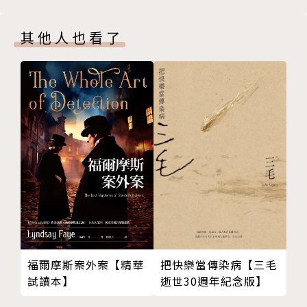
104-過長的標題
105-西餐禮儀
其他人也看了
106-感動多於悸動
107-又過了一關
108-無心插柳
109-自私的糖衣
110-壓抑的嘴角
111-停車場驚魂
112-新星遊戲大賞
113-三人成虎
114-羊水破了
115-離婚協議書
116-移花接木
117-墜樓
把快樂當傳染病【三毛
福爾摩斯案外案【精華
118-透明結界
逝世30週年紀念版】
試讀本】
119-失語症