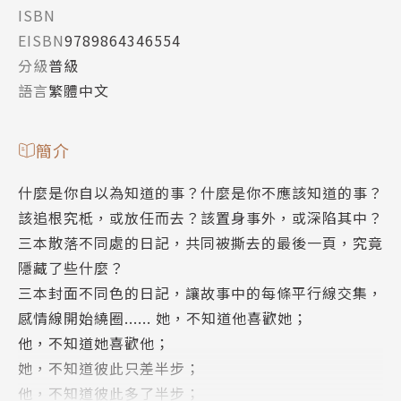
ISBN
EISBN
9789864346554
分級
普級
語言
繁體中文
簡介
什麼是你自以為知道的事？什麼是你不應該知道的事？
該追根究柢，或放任而去？該置身事外，或深陷其中？
三本散落不同處的日記，共同被撕去的最後一頁，究竟
隱藏了些什麼？
三本封面不同色的日記，讓故事中的每條平行線交集，
感情線開始繞圈...... 她，不知道他喜歡她；
他，不知道她喜歡他；
她，不知道彼此只差半步；
他，不知道彼此多了半步；