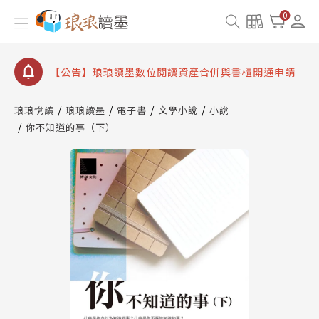
【公告】琅琅書店服務升級重要說明及資產合併結果
查詢
0
【公告】因 Readmoo 讀墨系統維護中，本站同步暫
停部分閱讀服務
【公告】琅琅讀墨數位閱讀資產合併與書櫃開通申請
【公告】琅琅讀墨書櫃開通常見問題
琅琅悅讀
琅琅讀墨
電子書
文學小說
小說
【公告】琅琅讀墨 3 分鐘完成書櫃開通與資產合併申
你不知道的事（下）
請圖文教學
【公告】琅琅書店服務升級重要說明及資產合併結果
查詢
【公告】因 Readmoo 讀墨系統維護中，本站同步暫
停部分閱讀服務