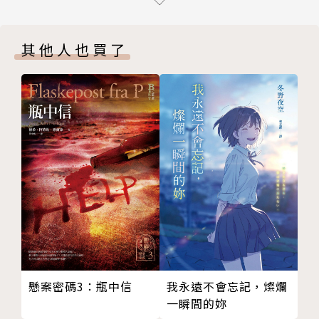
88-黏巴蟲
89-知易行難
其他人也買了
90-狗屁理由
91-癌症末期
92-風雲變色
93-一夜長大
94-母子同齡
95-最後一根菸
96-車禍後遺症
97-這分這秒
98-鳳梨冰茶
99-風中奇緣
100-偽造文書
101-使命感
我永遠不會忘記，燦爛
懸案密碼3：瓶中信
102-完美的旁觀者
一瞬間的妳
103-凝結的水珠