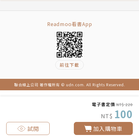
120-三封信
121-髒掉的日記
122-眾叛親離
Readmoo看書App
123-綠豆湯
124-相煎何太急
125-我就當壞人
126-為父則強
前往下載
127-紅顏禍水
128-天旋地轉
129-主場控
聯合線上公司 著作權所有 © udn.com. All Rights Reserved.
130-五星級閨蜜
131-告白的地方
電子書定價
NT$ 220
132-刀柄染紅
100
NT$
133-規則改變
134-麥奎心臟病
試閱
加入購物車
135-吃藥的任務