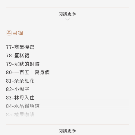
多的是，你不知道的事......
閱讀更多
目錄
77-商業機密
78-蛋糕裙
79-沉默的對峙
80-一百五十萬身價
81-朵朵紅花
82-小辮子
83-林母入住
84-水晶鑽項鍊
85-榛果咖啡
86-好漢不提當年勇
87-回不去了
閱讀更多