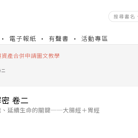
資產合併結果查詢
電子報紙
有聲書
活動專區
書櫃開通申請
與資產合併申請圖文教學
資產合併結果查詢
書櫃開通申請
卷二
密 卷二
魄、延續生命的關鍵──大腸經＋胃經