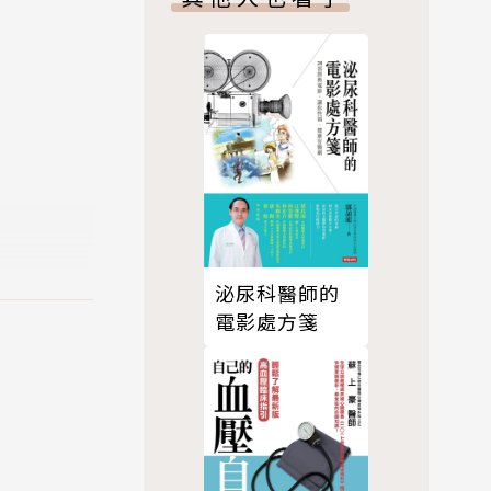
泌尿科醫師的
電影處方箋
召集人。
所蘊涵的前瞻
絡為終身職