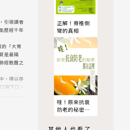
，引領讀者
正解！脊椎側
能歷經千年
彎的真相
贏的「大胃
質是最陽
肺經甦醒之
中，得以存
上口與下口，
不安」，有
哇！原來抗衰
胃功能失調
防老的秘密都
在這裡
其他人也看了