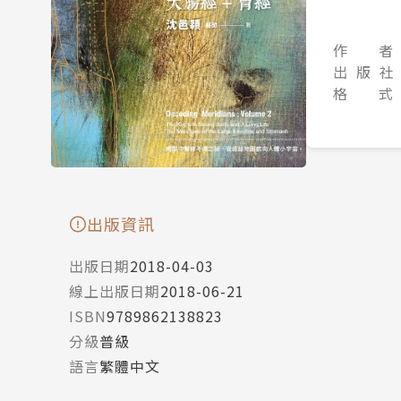
作 者
出 版 社
格 式
出版資訊
出版日期
2018-04-03
線上出版日期
2018-06-21
ISBN
9789862138823
分級
普級
語言
繁體中文