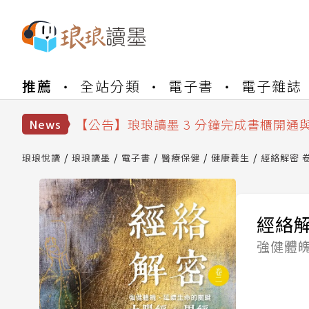
【公告】琅琅書店服務升級重要說明及
推薦
全站分類
電子書
電子雜誌
【公告】琅琅讀墨數位閱讀資產合併與
【公告】琅琅讀墨書櫃開通常見問題
【公告】琅琅讀墨 3 分鐘完成書櫃開通
News
【公告】琅琅書店服務升級重要說明及
【公告】琅琅讀墨數位閱讀資產合併與
琅琅悅讀
琅琅讀墨
電子書
醫療保健
健康養生
經絡解密 
經絡解
強健體