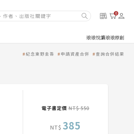
0
琅琅悅讀
琅琅原創
紀念東野圭吾
申請資產合併
查詢合併結果
電子書定價
NT$ 550
385
NT$