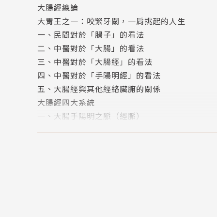
大腸經總論
大胃王之一：咬緊牙關，一肩挑起的人生
透過本書讓【大胃王陽明好兄弟】為您一一解密
一、民間對於「腸子」的看法
●愛拚才會贏的陽明好兄弟，是人生勝利組必備
二、中醫對於「大腸」的看法
●想要求婚成功的關鍵，是要懂得善用「胃心口
三、中醫對於「大腸經」的看法
●要抓住一個男人的心，要先抓住他的胃，真的
四、中醫對於「手陽明經」的看法
●為什麼在老闆肚子餓的時候要求加薪，必敗！
五、大腸經與其他經絡臟腑的關係
●生活中常聽到「我就是嚥不下這口氣！」到底
大腸經四大系統
●現代人被失眠問題所困擾，大都忽略了是腸胃
一、大腸手陽明之脈（經脈）
作者簡介
手陽明大腸經─循行特色
沈邑穎 醫師
1.上肢部的「向前看齊專線」
古典針灸派傳人，專長中醫經絡研究。現任關山
2.胸腹部的「大肺呼吸專線」
3.頭面部的「鼻齒交叉線」
從小就非常喜歡傳統文化，大學參加針灸社，從此
手陽明大腸經─病候
性與發展性，決定棄企管轉中醫。師從台灣針灸
二、手陽明之正（經別）
志。
經別分為上肢部和胸腹部