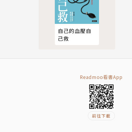
1年告別台
醫天人相應
自己的血壓自
己救
Readmoo看書App
前往下載