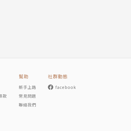
生活與純樸的人們，也掛心偏遠地區醫療資源的不足，201
自然，歡喜成為「小鎮醫師」，守護在醫療最前線，以實踐中
中醫護好心》、《經絡解密˙卷一》。
幫助
社群動態
新手上路
facebook
油膩
條款
常見問題
聯絡我們