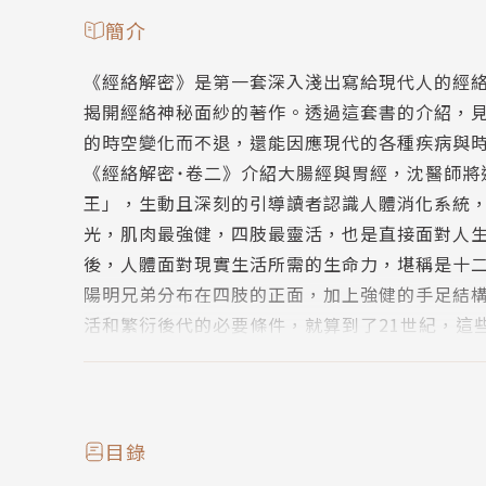
簡介
《經絡解密》是第一套深入淺出寫給現代人的經
揭開經絡神秘面紗的著作。透過這套書的介紹，
的時空變化而不退，還能因應現代的各種疾病與
《經絡解密˙卷二》介紹大腸經與胃經，沈醫師將
王」，生動且深刻的引導讀者認識人體消化系統
光，肌肉最強健，四肢最靈活，也是直接面對人
後，人體面對現實生活所需的生命力，堪稱是十
陽明兄弟分布在四肢的正面，加上強健的手足結
活和繁衍後代的必要條件，就算到了21世紀，這
功能正常就能順利吃入，並能順暢排出。進出皆
良好的腸胃機能就能擁有平穩的睡眠，現代人多
的問題。俗語說：能吃，能睡，能排，能動，就
目錄
本書特點