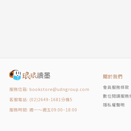
胸腹部路線二大特色
一直懷念童年在大自然中翻滾的歲月，喜歡簡單的
三、手陽明之別（絡脈）
北，來到好山好水好人情的花東地區，終於回歸
大腸絡脈─循行特色
的「全人醫療」。
大腸絡脈─病候
四、手陽明之筋（經筋）
著有《古典經絡針灸大家：周左宇醫道精要》、《
大腸經筋─循行特色
大腸經筋─病候
大腸經的保健
一、大腸經的重要保健穴位與功能
關於我們
肺大胃肝組：合谷、曲池、手三里
護心通腎組：陽溪、偏歷
會員服務條款
服務信箱: bookstore@udngroup.com
二、大腸經的飲食保健法─多喝水、多蔬果、少
數位閱讀服務
客服電話: (02)2649-1681分機5
三、大腸經的生活保健法─包得暖，常揉合谷穴
隱私權聲明
服務時間: 週一～週五09:00~18:00
大腸經的人生哲學
肺大胃新年歡唱篇
大腸經真實生活篇