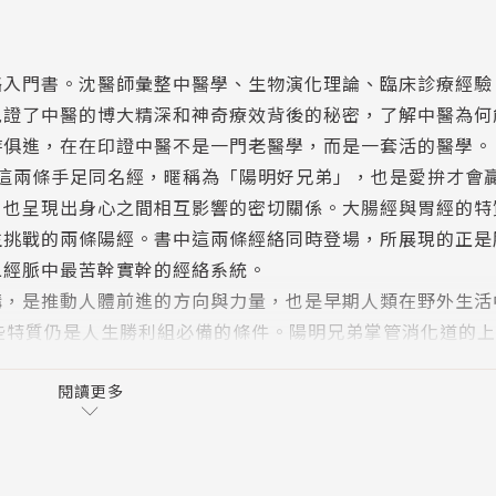
絡入門書。沈醫師彙整中醫學、生物演化理論、臨床診療經驗
見證了中醫的博大精深和神奇療效背後的秘密，了解中醫為何
時俱進，在在印證中醫不是一門老醫學，而是一套活的醫學。
這兩條手足同名經，暱稱為「陽明好兄弟」，也是愛拚才會
，也呈現出身心之間相互影響的密切關係。大腸經與胃經的特
生挑戰的兩條陽經。書中這兩條經絡同時登場，所展現的正是
二經脈中最苦幹實幹的經絡系統。
構，是推動人體前進的方向與力量，也是早期人類在野外生活
些特質仍是人生勝利組必備的條件。陽明兄弟掌管消化道的
順，不只人好壯壯，也會讓人睡得安穩，古人說「胃不和則臥
有失眠問題困擾，除了只想用安眠藥助眠外，往往都忽略了腸
閱讀更多
是人生大福氣！這正是大胃王陽明好兄弟的最佳貢獻！