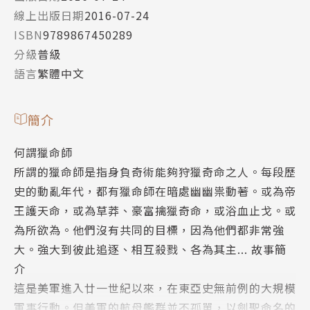
線上出版日期
2016-07-24
ISBN
9789867450289
分級
普級
語言
繁體中文
簡介
何謂獵命師
所謂的獵命師是指身負奇術能夠狩獵奇命之人。每段歷
史的動亂年代，都有獵命師在暗處幽幽祟動著。或為帝
王護天命，或為草莽、豪富擒獵奇命，或浴血止戈。或
為所欲為。他們沒有共同的目標，因為他們都非常強
大。強大到彼此追逐、相互殺戮、各為其主... 故事簡
介
這是美軍進入廿一世紀以來，在東亞史無前例的大規模
軍事行動。但美軍的航母艦群並不孤單，以劍聖命名的