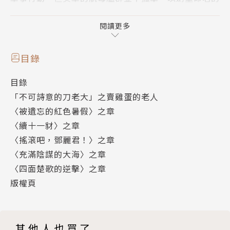
「武藏丸」號為首的日本自衛隊驅逐艦群，以美日安保
條約中的聯合軍演作為出動的幌子，在大海上與美軍遙
閱讀更多
遙對陣著。雙方戰艦上，數十支巨大的白色屏狀雷達緩
緩繞轉，生怕比對方晚一秒捕捉到可疑的動靜。海風中
目錄
帶著鹹鹹的溼氣，與肅殺的可怕寧靜。雙方的軍事設備
目錄
越是先進，彼此的對峙就越危險，只要有一方誤判了訊
「不可詩意的刀老大」之賣雞蛋的老人
息，一發倉促的迫擊砲彈，就可能導致數枚核彈從海底
〈被遺忘的紅色暑假〉之章
升空……
〈續十一豺〉之章
〈搖滾吧，鄧麗君！〉之章
〈充滿陰謀的大海〉之章
〈四面楚歌的逆擊〉之章
版權頁
其他人也買了