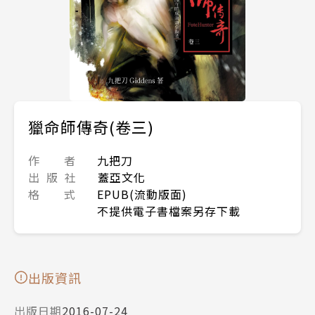
獵命師傳奇(卷三)
作 者
九把刀
出 版 社
蓋亞文化
格 式
EPUB(流動版面)
不提供電子書檔案另存下載
出版資訊
出版日期
2016-07-24