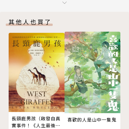
版權頁
創意十足的奇幻冒險系列Hawk & Fisher等等。夜城系
列（The Nightside series）是葛林最新的系列作
其他人也買了
品，結合了冷硬推理和都會奇幻的元素，創下新的口碑
與佳績。
葛林作品
■夜城系列 Nightside series
「葛林筆下的風格十分獨特，令人欲罷不能......角色個
性強烈，極具黑色幽默，通俗的筆法下隱藏著獨特的恐
怖氣息，乃是一部絕妙的都會奇幻小說。」
──綠人書評 (The Green Man Review)
長頸鹿男孩（啟發自真
喜歡的人是山中一隻鬼
■影子瀑布 Shadows Fall
實事件！《人生最後一
一座夢想前去等待死亡的城鎮。