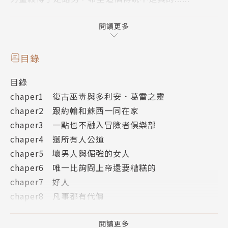
作者簡介
閱讀更多
賽門．葛林（Simon R. Green）
目錄
目錄
賽門．葛林的發跡過程相當傳奇。他從七○年代初期開
chaper1 復古巫毒與多利安．葛雷之靈
始寫作，但除了短篇小說外，長篇屢屢碰壁，不過也因
chaper2 跟約翰和蘇西一同在家
此累積了可觀的存稿。一九八八年，在三年多沒有固定
chaper3 一點也不融入冒險者俱樂部
工作之後，葛林進入書店工作，想不到兩天後便賣出七
chaper4 還所有人公道
部小說，更由於撰寫凱文科斯納的「俠盜王子羅賓漢」
chaper5 壞男人與倔強的女人
電影小說，搭著順風車狂銷三十萬本，登上《紐約時
chaper6 唯一比詢問上帝還要糟糕的
報》排行榜，成為暢銷名家。至今，葛林的作品已經在
chaper7 好人
全球銷售超過兩百五十萬本，翻譯成十餘國語言。
chaper8 凡事都有代價
chaper9 最後的贏家
葛林擅長機鋒銳利的對話及血脈賁張的動作戲，主要作
尾聲
閱讀更多
品包括科幻背景的冒險小說Deathstalker系列，以及