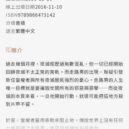
線上出版日期
2016-11-10
ISBN
9789866473142
分級
普級
語言
繁體中文
簡介
過去幾個月裡，夜城經歷過無數混亂，但一切已經開始
回歸夜城不太正常的常軌。而走路男的出現，無疑引發
新任當權者與所有夜城居民強烈的憂心。走路男的人生
唯一目標就是要摧毀世間所有的邪惡與罪孽——而從夜
城的本質來看，一旦他開始行動，就很可能把這地方殺
到片甲不留。
於是，當權者雇用泰勒來阻止他。傳說世界上沒有任何
力量殺得了走路男，希望這個傳說不是真的......