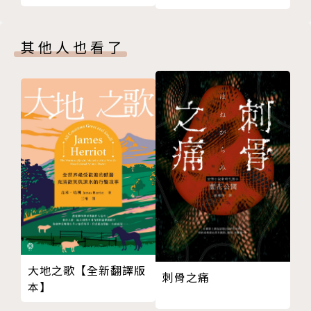
場拍賣會》作者睽違重
一個迷失靈魂最後歸宿的地方。
磅新作）
「《影子瀑布》是一部幽默之中帶有悲慟的都會幻想謀
其他人也看了
殺懸疑史詩之作。」──綠人書評（The Green Man
Review)
■秘史系列Secret Histories即將出版
譯者簡介
戚建邦
畢業於東吳大學英文系，長年投入文字創作，接觸過的
工作都跟爬格子有關。目前身分為自由作家兼小說譯
大地之歌【全新翻譯版
刺骨之痛
本】
者。著有《恐龍歷險記》、《恐怖風暴》、《那就愛
唄》、《戀光明》系列、《她們與我的愛情》等小說