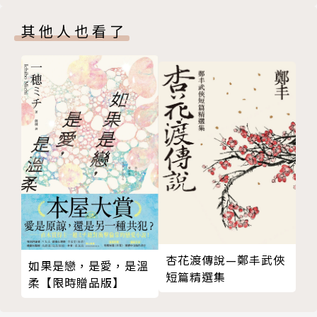
雜誌》 (Chronicle)讚揚他的這套書「成功地突破了當
世（試讀本）
代主流的中世紀奇幻風格。」「書籍瀏覽人網站」 (B
其他人也看了
ookBrowser) 更直接稱他是當代都會奇幻故事的絕佳
作品。
譯者簡介
戚建邦
畢業於東吳大學英文系，長年投入文字創作，接觸過的
工作都跟爬格子有關。目前身分為自由作家兼小說譯
者。著有《恐龍歷險記》、《恐怖風暴》、《那就愛
唄》、《戀光明》系列、《她們與我的愛情》等小說
杏花渡傳說—鄭丰武俠
如果是戀，是愛，是溫
短篇精選集
，外加一大堆電腦主機板使用說明書，譯作有《無盡的
柔【限時贈品版】
任務：盜賊傳奇》。