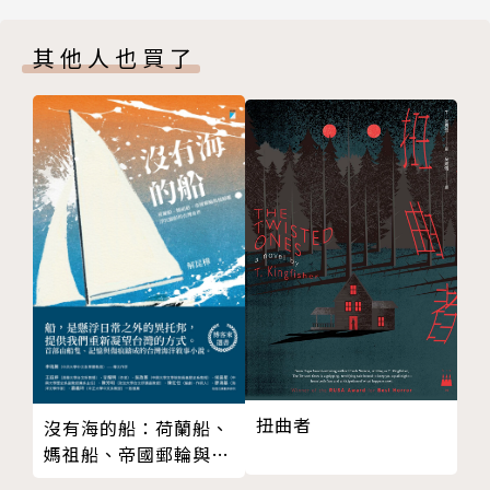
發跡過程相當傳奇。他從七○年代初期開始寫作，但除
尾聲
了短篇小說外，長篇屢屢碰壁，不過也因此累積了可觀
其他人也買了
版權頁
的存稿。一九八八年，在三年多沒有固定工作之後，葛
林進入書店工作，想不到兩天後便賣出七部小說，更由
於撰寫凱文科斯納的「俠盜王子羅賓漢」電影小說，搭
著順風車狂銷三十萬本，登上《紐約時報》排行榜，成
為暢銷名家。至今，葛林的作品已經在全球銷售超過兩
百五十萬本，翻譯成十餘國語言。
葛林擅長機鋒銳利的對話及血脈賁張的動作戲，主要作
品包括科幻背景的冒險小說Deathstalker系列，以及
創意十足的奇幻冒險系列Hawk & Fisher等等。夜城系
列（The Nightside series）是他最新的系列作品，
結合了冷硬推理和都會奇幻的元素，創下新的口碑與佳
扭曲者
沒有海的船：荷蘭船、
績。本系列預計六部完結，每一本的故事/案件獨立，
媽祖船、帝國郵輪與捕
已有好萊塢編劇與派拉蒙洽談電影版權事宜。《編年史
鯨艦浮沉顯影的台灣身