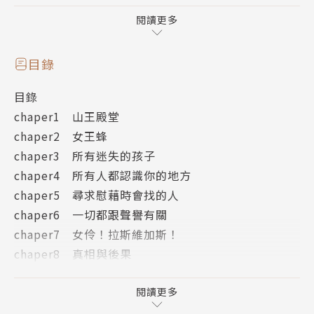
但是有人──或是某種東西──封閉了我的天賦，所
以，這一次我不得不採取比較麻煩的方法辦案。偏偏這
閱讀更多
案子必須在24小時內解決；不然，葛里芬就必須挑選
新的繼承人……
目錄
目錄
紐約時報排行榜暢銷名家賽門．葛林最新系列
chaper1 山王殿堂
作品全球銷售超過2500000本，已翻譯成十餘國語言
chaper2 女王蜂
■夜城全系列，每冊故事獨立。已有好萊塢編劇與派拉
chaper3 所有迷失的孩子
蒙洽談電影版權事宜。
chaper4 所有人都認識你的地方
■完美融合了洛夫克萊夫特與福爾摩斯的風格，作品全
chaper5 尋求慰藉時會找的人
球暢銷2500000本，翻譯為十餘國語言
chaper6 一切都跟聲譽有關
chaper7 女伶！拉斯維加斯！
作者簡介
chaper8 真相與後果
chaper9 死了一個葛里芬
賽門．葛林（Simon R. Green）
chaper10 古老的信仰
閱讀更多
chaper11 地獄債