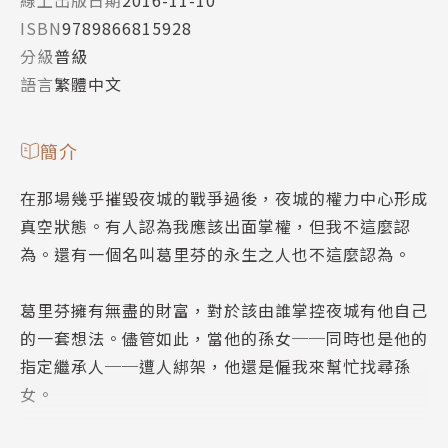
線上出版日期
2016-11-10
ISBN
9789866815928
分級
普級
語言
繁體中文
簡介
在那場幾乎摧毀夜城的戰爭過後，夜城的權力中心形成
真空狀態。有人認為我應該出面掌權，但我不這麼認
為。還有一個名叫葛里芬的永生之人也不這麼認為。
葛里芬擁有無盡的財富，對於該由誰掌控夜城有他自己
的一套想法。儘管如此，當他的孫女──同時也是他的
指定繼承人──遭人綁架，他還是僱我來幫忙找尋孫
女。