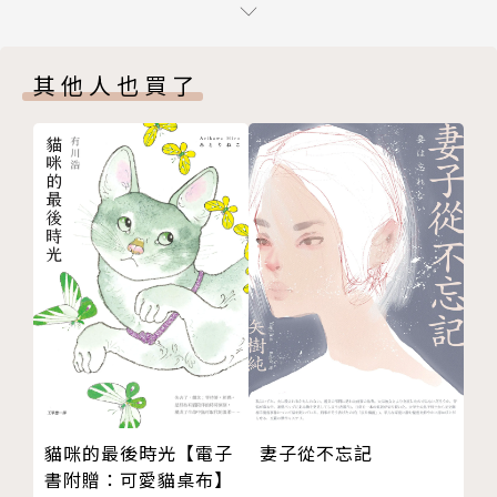
chaper11 真相與後果
八年，在三年多沒有固定工作之後，葛林進入書店工
chaper12 影子瀑布的最後列車
作，想不到兩天後便賣出七部小說，更由於撰寫凱文科
其他人也買了
chaper13 母愛
斯納的「俠盜王子羅賓漢」電影小說，搭著順風車狂銷
chaper14 為愛付出的犧牲
三十萬本，登上《紐約時報》排行榜，成為暢銷名家。
尾聲
至今，葛林的作品已經在全球銷售超過兩百五十萬本，
版權頁
翻譯成十餘國語言。
葛林擅長機鋒銳利的對話及血脈賁張的動作戲，主要作
品包括科幻背景的冒險小說Deathstalker系列，以及
創意十足的奇幻冒險系列Hawk & Fisher等等。夜城系
列（The Nightside series）是他最新的系列作品，
結合了冷硬推理和都會奇幻的元素，創下新的口碑與佳
績。本系列預計六部完結，每一本的故事/案件獨立，
已有好萊塢編劇與派拉蒙洽談電影版權事宜。《編年史
貓咪的最後時光【電子
妻子從不忘記
雜誌》 (Chronicle)讚揚他的這套書「成功地突破了當
書附贈：可愛貓桌布】
代主流的中世紀奇幻風格。」「書籍瀏覽人網站」 (B