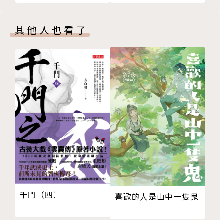
ookBrowser) 更直接稱他是當代都會奇幻故事的絕佳
作品。
其他人也看了
譯者簡介
戚建邦
畢業於東吳大學英文系，長年投入文字創作，接觸過的
工作都跟爬格子有關。目前身分為自由作家兼小說譯
者。著有《恐龍歷險記》、《恐怖風暴》、《那就愛
唄》、《戀光明》系列、《她們與我的愛情》等小說
，外加一大堆電腦主機板使用說明書，譯作有《無盡的
任務：盜賊傳奇》。
千門（四）
喜歡的人是山中一隻鬼