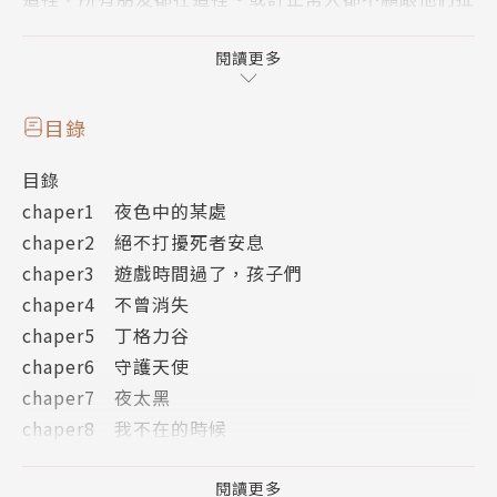
上任何瓜葛，但他們終究還是我的朋友。
閱讀更多
我知道我是唯一能夠阻止母親的人。麻煩的是，依照流
傳在夜城中的預言所示，不管我採取什麼行動，最後都
目錄
會導致夜城毀滅以及隨之而來的世界末日……
目錄
chaper1 夜色中的某處
■夜城系列，每冊故事獨立。已有好萊塢編劇與派拉蒙
chaper2 絕不打擾死者安息
洽談電影版權事宜。
chaper3 遊戲時間過了，孩子們
chaper4 不曾消失
作者簡介
chaper5 丁格力谷
chaper6 守護天使
賽門．葛林（Simon R. Green）
chaper7 夜太黑
chaper8 我不在的時候
賽門．葛林（Simon R. Green）的發跡過程相當傳
chaper9 送入狼口
奇。他從七○年代初期開始寫作，但除了短篇小說外，
chaper10 復仇的契機
閱讀更多
長篇屢屢碰壁，不過也因此累積了可觀的存稿。一九八