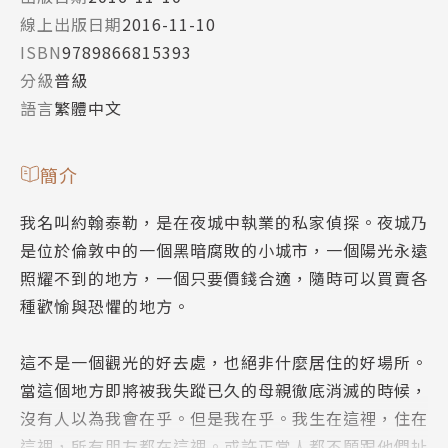
線上出版日期
2016-11-10
ISBN
9789866815393
分級
普級
語言
繁體中文
簡介
我名叫約翰泰勒，是在夜城中執業的私家偵探。夜城乃
是位於倫敦中的一個黑暗腐敗的小城市，一個陽光永遠
照耀不到的地方，一個只要價錢合適，隨時可以買賣各
種歡愉與恐懼的地方。
這不是一個觀光的好去處，也絕非什麼居住的好場所。
當這個地方即將被我失蹤已久的母親徹底消滅的時候，
沒有人以為我會在乎。但是我在乎。我生在這裡，住在
這裡，所有朋友都在這裡。或許正常人都不願跟他們扯