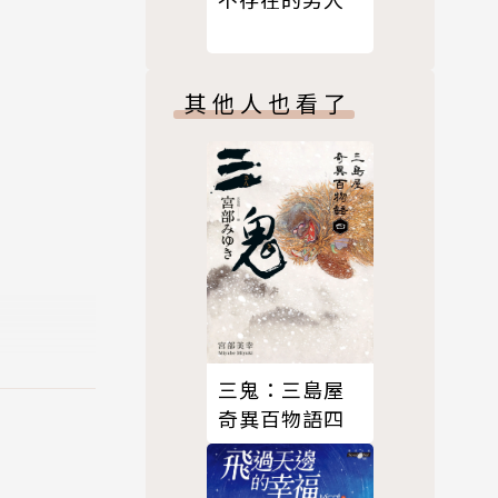
其他人也看了
，在三年多
羅賓漢」電
銷售超過兩
創意十足的
三鬼：三島屋
硬推理和都會奇
奇異百物語四
洽談電影版
籍瀏覽人網