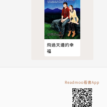
飛過天邊的幸
。著有《恐
福
腦主機板使
Readmoo看書App