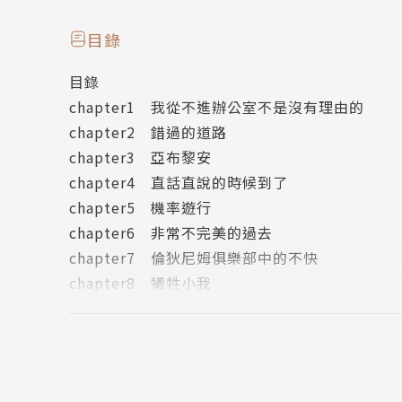
■夜城系列，每冊故事獨立。已有好萊塢編劇與
目錄
目錄
作者簡介
chapter1 我從不進辦公室不是沒有理由的
chapter2 錯過的道路
賽門．葛林（Simon R. Green）的發跡過程相
chapter3 亞布黎安
chapter4 直話直說的時候到了
他從七○年代初期開始寫作，但除了短篇小說外
chapter5 機率遊行
沒有固定工作之後，葛林進入書店工作，想不到
chapter6 非常不完美的過去
影小說，搭著順風車狂銷三十萬本，登上《紐約
chapter7 倫狄尼姆俱樂部中的不快
百五十萬本，翻譯成十餘國語言。
chapter8 犧牲小我
chapter9 羅馬時代
葛林擅長機鋒銳利的對話及血脈賁張的動作戲，主要作
chapter10 用生命追求
奇幻冒險系列Hawk & Fisher等等。夜城系列（T
chapter11 天使、惡魔，以及親愛的母親
幻的元素，創下新的口碑與佳績。本系列預計六部
尾聲
權事宜。《編年史雜誌》 (Chronicle)讚