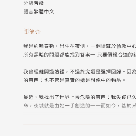
分級
普級
語言
繁體中文
簡介
我是約翰泰勒，出生在夜側，一個隱藏於倫敦中
所有黑暗的問題都能找到答案─ 只要價錢合適的
我曾經離開過這裡，不過終究還是選擇回歸。因
的東西；也不管是真實的還是想像中的物品。
最近，我找出了世界上最危險的東西：我失蹤已
命，夜城就是由她一手創造的──而如今，基於
要在她計畫展開之前率先阻止她，我就必須展開
能非常危險的──過去……