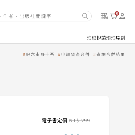
0
琅琅悅讀
琅琅原創
紀念東野圭吾
申請資產合併
查詢合併結果
電子書定價
NT$ 299