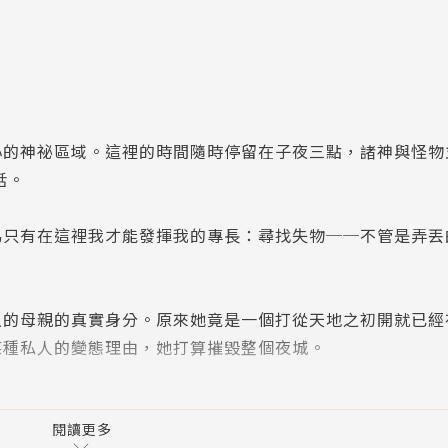
心的神祕區域。這裡的時間隨時停留在子夜三點，諸神與怪物
話。
為只有在這裡我才能發揮我的專長：尋找失物──不管是弄丟
久的母親的真實身分。原來她竟是一個打從天地之初開就已經
某種私人的變態理由，她打算摧毀整個夜城。
一段艱困的旅程──一段時光之旅，穿梭無盡的歲月，進入非
閱讀更多