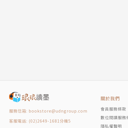
版權頁
站」 (BookBrowser) 更直接稱他是當代都
譯者簡介
戚建邦
畢業於東吳大學英文系，長年投入文字創作，接
龍歷險記》、《恐怖風暴》、《那就愛唄》、《戀
用說明書，譯作有《無盡的任務：盜賊傳奇》。
關於我們
會員服務條款
服務信箱: bookstore@udngroup.com
數位閱讀服務
客服電話: (02)2649-1681分機5
隱私權聲明