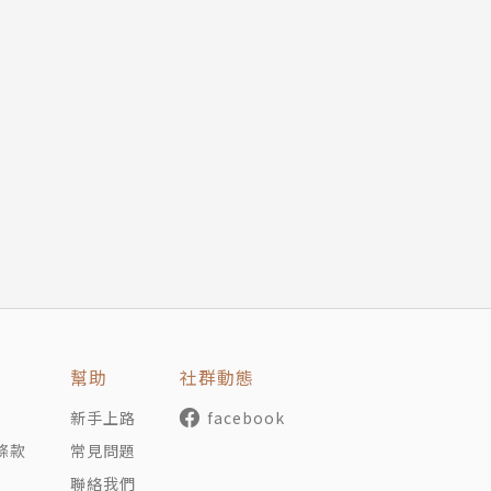
會奇幻故事的絕佳作品。
觸過的工作都跟爬格子有關。目前身分為自由作家兼小說譯者
光明》系列、《她們與我的愛情》等小說 ，外加一大堆電
幫助
社群動態
新手上路
facebook
條款
常見問題
聯絡我們