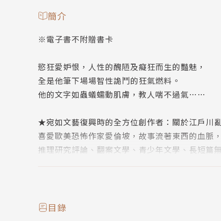
簡介
※電子書不附贈書卡
慾狂愛妒恨，人性的醜陋及癡狂而生的豔魅，
全是他筆下場場智性詭鬥的狂氣燃料。
他的文字如蟲蟻蠕動肌膚，教人喘不過氣……
★宛如文藝復興時的全方位創作者：關於江戶川
喜愛歐美恐怖作家愛倫坡，故事流著東西的血脈
推理研究評論、翻案文學、青少年文學、長短篇
更是本格派、社會派的開山鼻祖。
影響橫跨推理、大眾文學、官能小說和純文學領
三島由紀夫、橫溝正史、松本清張、東野圭吾皆
他晚期設立江戶川亂步獎，催生日本推理作家協
目錄
提拔新人不遺餘力，推廣推理小說為一生職志；