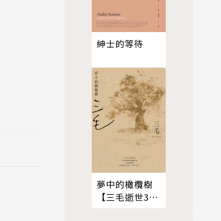
紳士的等待
夢中的橄欖樹
【三毛逝世30
週年紀念版】