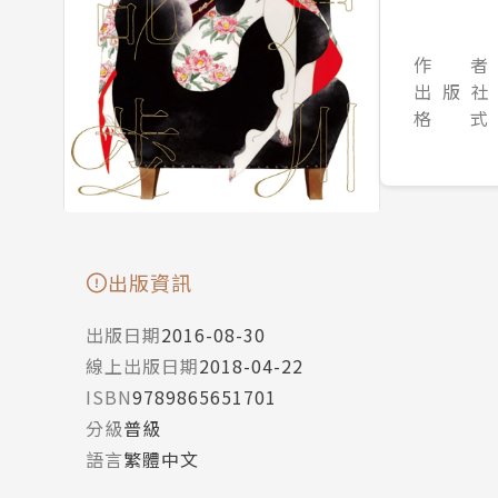
作 者
出 版 社
格 式
出版資訊
出版日期
2016-08-30
線上出版日期
2018-04-22
ISBN
9789865651701
分級
普級
語言
繁體中文