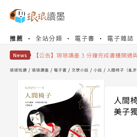
【公告】琅琅書店服務升級重要說明及
推薦
全站分類
電子書
電子雜誌
【公告】琅琅讀墨數位閱讀資產合併與
【公告】琅琅讀墨書櫃開通常見問題
【公告】琅琅讀墨 3 分鐘完成書櫃開通
News
【公告】琅琅書店服務升級重要說明及
【公告】琅琅讀墨數位閱讀資產合併與
琅琅悅讀
琅琅讀墨
電子書
文學小說
小說
人間椅子（亂步
人間
美子