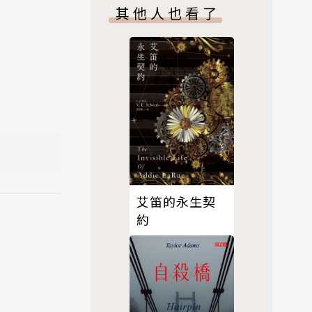
其他人也看了
明日美子不
從故事深
成功贏得眾
艾笛的永生契
約
真撰寫全新
精選出三部
（日本三大