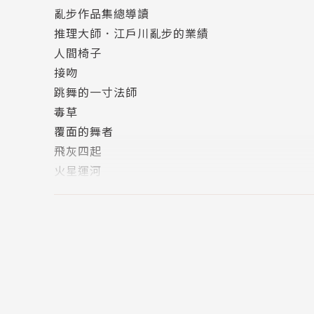
亂步作品集總導讀
作品也是名偵探柯南及影視動漫的取材對象，改
推理大師．江戶川亂步的業績
更是日本男女老幼都喜愛的國民作家，影響力至
人間椅子
一旦踏進閱讀的世界，不管路途再多麼峰迴路轉
接吻
最後必然會走到這位大師－－江戶川亂步的面前
跳舞的一寸法師
毒草
★跨領域的藝術家結合：中村明日美子的江戶川
覆面的舞者
亂步的創作風格成功和大眾文化結合，成為日本
飛灰四起
謀而合。出道十六年的中村，是日本重量級漫畫
火星運河
刻，卻又性感豔麗、洋溢著情色官能味道的作品
花押字
多讀者的絕佳評價。
阿勢登場
非人之戀
★獨步文化‧亂步逝世五十週年精選改版計畫
鏡地獄
獨步精選六部作品改版，封面邀日本異色漫畫家
旋轉木馬
導讀，用更貼近年輕讀者的方式重新介紹日本推
芋蟲
短篇選輯和長篇。短篇選《陰獸》、《人間椅子
帶著貼畫旅行的人
名偵探之一的明智小五郎連作短篇）、《帕諾拉