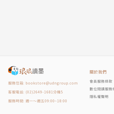
目羅博士不可思議的犯罪
《人間椅子》解題
【令人愛不釋手，捨不得一次讀完－－第二發：
追蹤偉大的偵探作家—江戶川亂步的生涯
殘酷、瘋狂又悲哀，詭譎、獵奇又滑稽，
拋棄一切理性，只願耽溺在無邊無際的狂氣之中
〈人間椅子〉
貧窮又醜陋的製椅工匠，過著無人相伴的寂寞日
一名貌美貴婦的家中。沉溺於隔著椅子愛撫女體
奇異短篇，讀過便無法忘記。
關於我們
〈阿勢登場〉
會員服務條款
服務信箱: bookstore@udngroup.com
因為生病無法滿足妻子的格太郎，只能眼睜睜地
數位閱讀服務
後，終於等到了阿勢前來相救……／亂步筆下最
客服電話: (02)2649-1681分機5
隱私權聲明
服務時間: 週一～週五09:00~18:00
〈芋蟲〉
時子和從戰爭中倖存，卻失去四肢，再也無法言