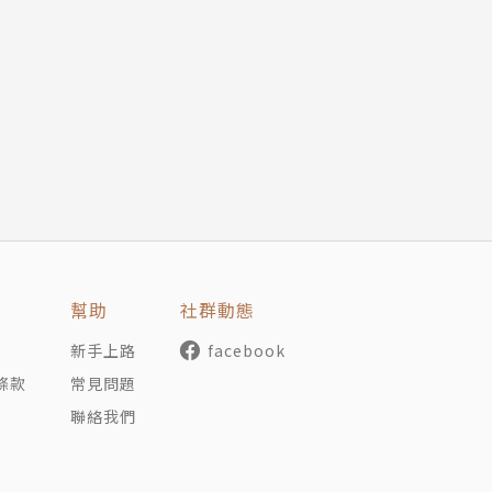
《人間椅子》
。
子。某天，他突發奇想，躲進了交貨前的豪華座椅中，而這張
的荒淫生活的他，對椅子主人萌生了偏執的愛情……／亂步最
幫助
社群動態
新手上路
facebook
看著妻子阿勢在外風流。某日，他偶然被關在長衣箱中，不斷
條款
常見問題
令人毛骨悚然的惡女。
聯絡我們
語的丈夫生活在一起。兩人的生活猶如一場不可能假釋的無期