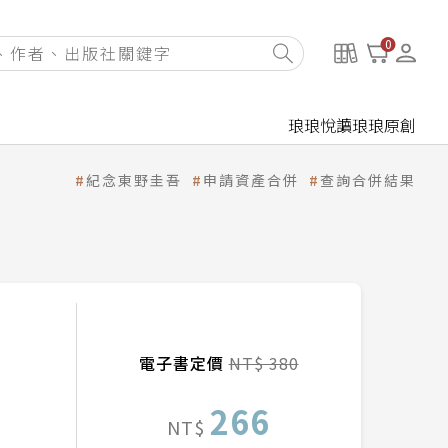
0
琅琅悅讀
琅琅原創
紀念東野圭吾
申請資產合併
查詢合併結果
電子書定價
NT$ 380
266
NT$