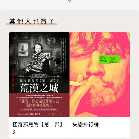
從高級遊民到青年紳士──論明智小五郎
亂步上癮，特別警告｜
不可通勤翻開（會下不了車）；不可夜晚閱讀（會睡不
其他人也買了
著覺）
半世紀前引爆日本國民人手一本，戰時一度成禁書也擋
不住的熱潮
現代影視及動漫改編熱門題材，獵奇式娛樂作品的始祖
一讀上癮，再讀傾倒，要解此癮，唯有亂步！
獨步精選出版計畫，一解亂步癮頭｜
獨步精選六部選集重新編排、特邀日本的亂步研究者諸
岡卓真導讀、重量級大師中村明日美子繪製臺灣書封
（書後贈典藏書卡）。即將出版的精選包含：《陰
獸》、《人間椅子》、《孤島之鬼》、《D坂殺人事
件》及《帕諾拉馬島綺譚》。內容皆有詳實註解，不僅
失戀排行榜
怪奇孤兒院【第二部】
助於了解大正及昭和日本，更能在亂步逝世50年後，
3
穿越時空間隔，重新完整體驗亂步世界。