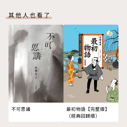
本書特色
其他人也看了
★完整了解亂步世界：亂步研究者精彩導讀，推理評論
家傅博的豐富註釋，不僅了解亂步及其相關風格作品，
更能體會到日本大正及昭和時代風情。
作者簡介
江戶川亂步
本名平井太郎，生於日本三重縣名張町。江戶川亂步
（EDOGAWA RANPO）為筆名，取自現代推理小說的
開山鼻祖美國小說家愛德格．愛倫．坡（Edgar Allan
最初物語【完整版】
不可思議
（經典回歸版）
Poe, 1809-1849）的日語發音EDOGA．ARAN．PO。