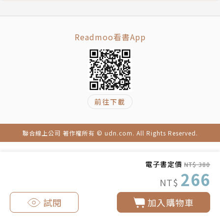
1923年在《新青年》發表備受高度評價的處女作〈兩
分銅幣〉，從此展開推理小說創作。戰前日本推理小說
通稱為「偵探小說」，之後在江戶川亂步等人的提議
Readmoo看書App
下，於1946年為「推理小說」所取代。
1925年1月，《新青年》刊載〈D坂殺人事件〉，名偵
探明智小五郎初登場。此後，相繼發表了以青少年為目
前往下載
標讀者的《怪人二十面相》、中篇故事〈陰獸〉等，寫
作風格多變，並撰寫大量評論文章。身為重量級作家，
江戶川確實掌握了推理小說的本質，通曉推理小說是一
聯合線上公司 著作權所有 © udn.com. All Rights Reserved.
種以邏輯解開謎團的文學，稱之為日本推理小說領域的
開拓者當之無愧。
電子書定價
NT$ 380
266
NT$
相關著作
《孤島之鬼（亂步復刻經典紀念版‧中村明日美子獨家
試閱
加入購物車
書衣）》