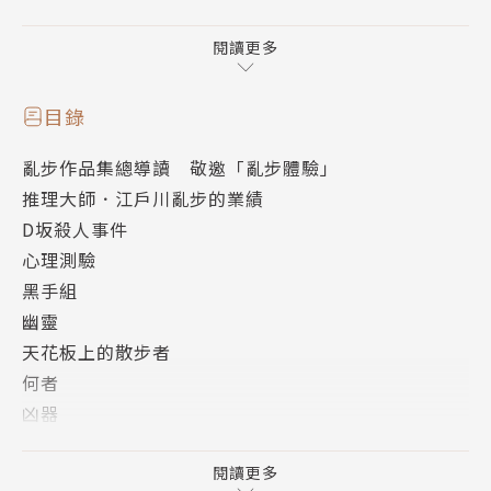
能就是我剛結識的朋友．明智小五郎……
閱讀更多
〈幽靈〉
企業家平田憎惡且恐懼的男人死了。當他以為自己可以
目錄
享受到久違的輕鬆心情時，卻收到一封駭人信件，信中
亂步作品集總導讀 敬邀「亂步體驗」
寫著男人化作怨靈亦要纏住他的瘋狂恨意。自此，那人
推理大師．江戶川亂步的業績
猙獰臉孔便如鬼魂，一再出現在平田周遭……
D坂殺人事件
心理測驗
〈天花板上的散步者〉
黑手組
唯一讓鄉田三郎興奮的事就是犯罪。他將淺草當成遊樂
幽靈
園，扮成女人挑逗男人、佯裝扒手跟蹤富人、或在陰暗
天花板上的散步者
街頭寫下詭譎暗號，但這種程度的犯罪很快讓他失去興
何者
致，直到某日，他在公寓天花板上找到嶄新樂趣。他日
凶器
日如偷腥的貓，潛進天花板上展開散步，偷窺住戶面具
月亮與手套
下的不堪一面，並發現了最棒的娛樂：殺人……
《D坂殺人事件》解題
閱讀更多