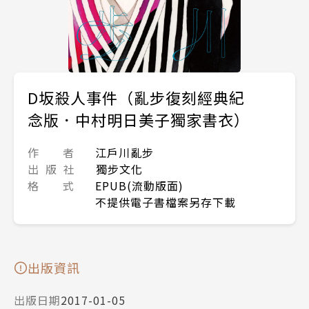
D坂殺人事件（亂步復刻經典紀
念版．中村明日美子獨家書衣）
作 者
江戶川亂步
出 版 社
獨步文化
格 式
EPUB(流動版面)
不提供電子書檔案另存下載
出版資訊
出版日期
2017-01-05