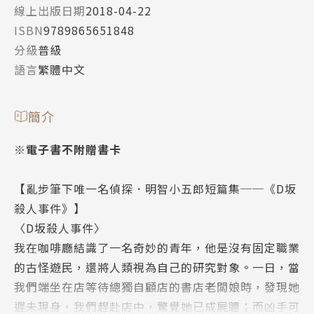
線上出版日期
2018-04-22
ISBN
9789865651848
分級
普級
語言
繁體中文
簡介
※電子書不附贈書卡
【
亂步筆下唯一名偵探．明智小五郎短篇集──《D坂
殺人事件》】
〈D坂殺人事件〉
我在咖啡廳結識了一名奇妙的青年，他是沒有固定職業
的古怪遊民，還將人類視為自己的研究對象。一日，當
我們端坐在店等待總獨自顧店的書店老闆娘時，發現她
遲未現身，我們趕赴店中，驚覺她已成屍體；而凶手可