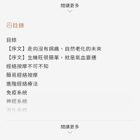
吳長新
閱讀更多
中華民國科學氣功學會理事長，經常在台灣、中國大陸
和美國等地演講及教學。三十餘年來全力鑽研、整理中
目錄
國傳統民間療法之精髓，包括刮痧拔罐、手足推拿、易
目錄
理針灸、耳穴療法、薰臍療法和氣功推腸、氣功催眠、
【序文】走向沒有病痛、自然老化的未來
氣功瑜珈、長命拍打功等各式氣功，堪稱當代傳統療法
【序文】生機旺很簡單，就是氣血要通
集大成者。主張「雜合以治」，亦即兼採中西醫理、人
經絡按摩不可不知
體生理解剖、經脈穴位、易理學說、臨床經驗等各種治
簡易經絡按摩
療優點，是為「新傳統醫學」。著有《認識穴位》、
進階經絡療法
《手足自我按摩》、《長命拍打功》、《刮痧拔罐健康
免疫系統
法》等多本著作。
神經系統
消化系統
循環系統
泌尿系統
閱讀更多
呼吸系統