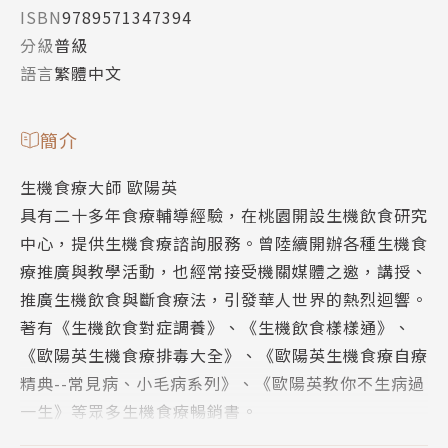
ISBN
9789571347394
分級
普級
語言
繁體中文
簡介
生機食療大師 歐陽英
具有二十多年食療輔導經驗，在桃園開設生機飲食研究
中心，提供生機食療諮詢服務。曾陸續開辦各種生機食
療推廣與教學活動，也經常接受機關媒體之邀，講授、
推廣生機飲食與斷食療法，引發華人世界的熱烈迴響。
著有《生機飲食對症調養》、《生機飲食樣樣通》、
《歐陽英生機食療排毒大全》、《歐陽英生機食療自療
精典--常見病、小毛病系列》、《歐陽英教你不生病過
一生》等眾多生機食療暢銷書。
新傳統醫學權威