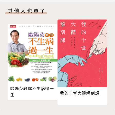
眼睛疾病
其他人也買了
皮膚疾病
耳鼻喉疾病
內分泌與代謝障礙
婦女疾病
老化疾病
人體穴位圖、全息反射區圖
生機食療對症驗方索引
歐陽英教你不生病過一
我的十堂大體解剖課
生