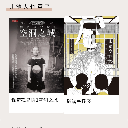
其他人也買了
第九章
一個偶然的機會，路小路遇到了白藍。白藍的清新脫俗
第十章
瞬間吸引了他，然後在一系列陰差陽錯中他們相識並走
第十一章
到一起。白藍扮演了路小路生命中姐姐與啟蒙導師的角
尾聲
色，最後路小路在白藍的建議下報考了大學夜間部，白
註釋
藍也到上海去讀研究所，至此，兩個人踏上了屬於各自
版權頁
的生命旅途。
封底
路內以幽默粗俗的語言、調侃不屑的語氣，在小說《少
年巴比倫》裡敘述了路小路等一群生活在城市，賣命於
工廠的底層人物的愛情、友情、事業。其城市書寫不歌
頌小城的繁華經濟，不表現人在經濟發展以後的富足生
活與飽滿的精神狀態，他將工廠與工人作為反映城市的
怪奇孤兒院2空洞之城
影踏亭怪談
一面鏡子，側重寫人在城市中圍困的日常生活以及人如
何在城市中尋找自己的位置。
※ 名家推薦