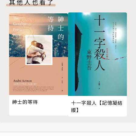
其他人也看了
‧《智族GQ》2012年度作家、70後最好小說家之一，
路內口碑最好的作品。
‧金宇澄、畢飛宇、施戰軍、周雲蓬、馮唐、走走、張
悅然、柏邦妮等眾多文藝範喜歡的作家。
當冷硬現實被緩視出溫度，被蛻出獨特理解，與對他者
之存有的情感時，人生，可能也就被「悲觀者」自己，
知解為一種本無期程的漫漶，直到時間「自然地」過
盡。或者說，整個人生就是一個你永遠無法定解的「過
紳士的等待
渡階段」。你不可能完成的已完成。這既是《少年巴比
十一字殺人【記憶凝結
版】
倫》所初始結成的路內識見，亦是在路內後續長篇小說
中，不斷重複的一種感覺結構。這種奇特而執著的重
複，我個人認為頗值得重視。簡單說來，一方面，路內
小說反覆摹寫的，可能即是上述的「不可能完成的已完