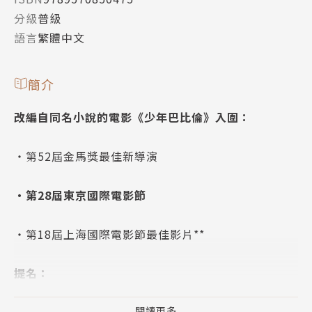
分級
普級
語言
繁體中文
簡介
改編自同名小說的電影《少年巴比倫》入圍：
‧第52屆金馬獎最佳新導演
‧第28屆東京國際電影節
‧第18屆上海國際電影節最佳影片**
提名：
第23屆北京大學生電影節最佳編劇獎
閱讀更多