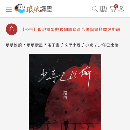
查詢
0
【公告】因 Readmoo 讀墨系統維護中，本站同步暫
停部分閱讀服務
【公告】琅琅讀墨數位閱讀資產合併與書櫃開通申請
【公告】琅琅讀墨書櫃開通常見問題
【公告】琅琅讀墨 3 分鐘完成書櫃開通與資產合併申
琅琅悅讀
琅琅讀墨
電子書
文學小說
小說
少年巴比倫
請圖文教學
【公告】琅琅書店服務升級重要說明及資產合併結果
查詢
【公告】因 Readmoo 讀墨系統維護中，本站同步暫
停部分閱讀服務