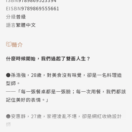
EISBN
9789869555661
分級
普級
語言
繁體中文
簡介
什麼時候開始，我們過起了雙面人生？
●孫浩強，28歲，對美食沒有味覺，卻是一名料理造
型師。
──「每一張餐桌都是一張臉；每一次用餐，我們都該
記住美好的表情。」
●安惠靜，27歲，家裡凌亂不堪，卻是網紅收納設計
師