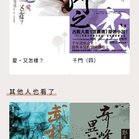
都只是局部，不可能被完整認識。而我們看見的別人，
亦是如此。
《餐桌的臉》的故事中，所有的人物在命運多舛的安排
中，無論是自願選擇也好，或有著不得不的苦衷也罷，
其實都是這樣過著雙面人生。
愛，又怎樣？
千門（四）
他們遺棄了人，或者被遺棄；他們隱藏了情緒，或者是
被隱藏；他們忘記不想回憶起來的往事，或者他們本身
就是被遺忘的過去。
其他人也看了
他們若要好好地活下來，是否就得選擇兩張臉，並在
「變臉」的雙面人生中，去保護自己不被刺傷，去抵抗
悲傷的衝擊呢？
每個人至少有兩張臉。