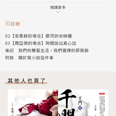
──「萬物皆能收納。」安惠靜總是對她的粉絲們這麼
說。
閱讀更多
●周亞琪，22歲，總是在愛中迷路，卻是引領方向的
目錄
人氣導遊。
02【安惠靜的場合】銀河的收納櫃
──「她說不清楚，她喜歡鹿鳴，但也忍不住同時喜歡
03【周亞琪的場合】時間說出真心話
孫浩強。」
後記 我們的雙面生活，我們選擇的那張臉
附錄 關於寫小說這件事
這個我，那個我！都是真實的我
台北・首爾・東京
其他人也買了
三個城市，六張臉孔，三段因遺棄而遺失的人生……
【如果雙面，可以讓我們好好活下來！】
──我們就像是一張拼圖，每個人見到的我們，說穿了