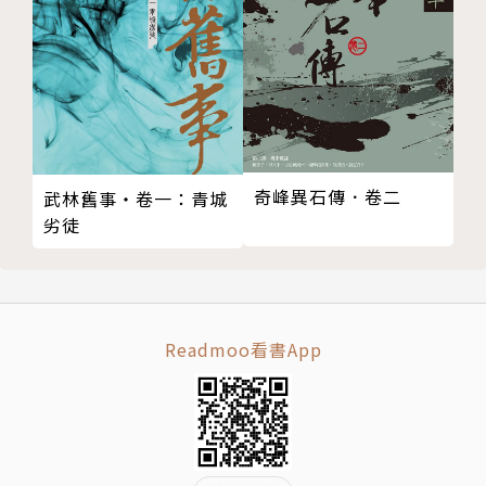
在他人的面前，你展現的是哪一張臉？
你所摯愛的他，願意讓你看見的，又是哪一張臉？
【書籍裝幀】◎日本知名插畫家木內達朗，跨海合作封
面主視覺
【圖解人物】◎日劇式人物關係表 VS. 角色情緒糾
結、恩怨拉線圖示
奇峰異石傳．卷二
武林舊事‧卷一：青城
劣徒
作者簡介
張維中
Readmoo看書App
學生時代以小説《岸上的心》踏入文壇。主要小說作品
包括《戀愛成就》、《501紅標男孩》、《九層之家》
和《三明治俱樂部》等書。寫小說也寫散文和旅記，近
作有散文《東京模樣》，旅記《日本・三日秘境》、