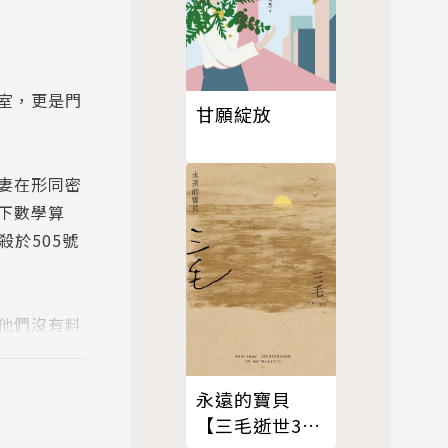
室，更是門
甘願綻放
妻在形同密
下數學算
殺於505號
他們沒有料
永遠的寶貝
【三毛逝世30