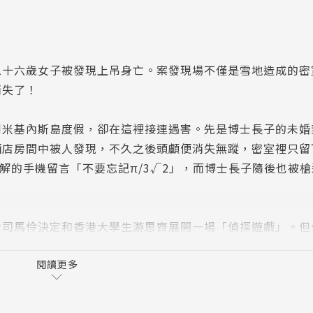
二十六歲女子被發現上吊身亡。案發現場不僅是雪地造成的密
消失了！
到米基內斯島度假，卻在這裡接連遇害。先是博士長子的未婚
酒店房間中被人發現，不久之後頭顱便消失無蹤，密室裡只留
解的手機留言「不要忘記π/3√2」，而博士長子隨後也被槍
女司馬伶決定和香港大學生游思齊展開一場「偵探遊戲」。但
數學」而起的殺機……
閱讀更多