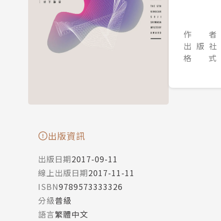
作 者
出 版 社
格 式
出版資訊
出版日期
2017-09-11
線上出版日期
2017-11-11
ISBN
9789573333326
分級
普級
語言
繁體中文