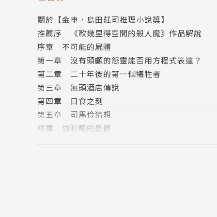
關於【金車．島田莊司推理小說獎】
1980年代出生的香港人，曾經為了追蹤日全蝕
推薦序 《歐幾里得空間的殺人魔》作品解說
寫小說的念頭。
序章 不可能的屍體
第一章 沒有頭顱的怨靈能否用方程式表達？
2015年開始在香港線上討論區連載小說，其中
第二章 二十年後的第一個犧牲者
體書；亦因為這次出版帶來的勇氣，於2016年
第三章 無頭酒店傳說
創作。
第四章 日食之刻
第五章 司馬伶猜想
個人臉書粉絲團：www.facebook.com/curonec
終章 伽利略的憂鬱
第五屆【金車．島田莊司推理小說獎】決選入圍
●第5屆【金車‧島田莊司推理小說獎】官網：kingcarar
●【謎人俱樂部】臉書粉絲團：www.facebook.com
●22號密室推理官網：www.crown.com.tw/no