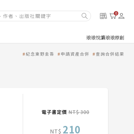
0
琅琅悅讀
琅琅原創
紀念東野圭吾
申請資產合併
查詢合併結果
電子書定價
NT$ 300
210
NT$