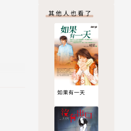
週年紀念版】
其他人也看了
，因而萌生
以出版成實
推理小說的
如果有一天