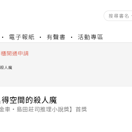
資產合併結果查詢
電子報紙
有聲書
活動專區
中，本站同步暫停部分閱讀服務
書櫃開通申請
與資產合併申請圖文教學
資產合併結果查詢
殺人魔
中，本站同步暫停部分閱讀服務
里得空間的殺人魔
【金車‧島田莊司推理小說獎】首獎