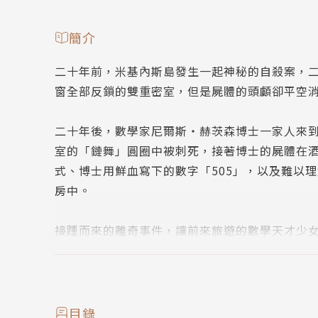
簡介
二十年前，米基內斯島發生一起神秘的自殺案，
窗全部反鎖的雙重密室，但是屍體的頭顱卻平空
二十年後，數學家尼爾斯‧赫茨森博士一家人來
室的「鏈舞」圓圈中被刺死，接著博士的屍體在
式、博士用鮮血寫下的數字「505」，以及難以理
房中。
接踵而來的離奇事件，讓前來旅遊的數學天才少
到的是，兇手精心布局多年，都只為了那個因「
作者簡介
黑貓C
目錄