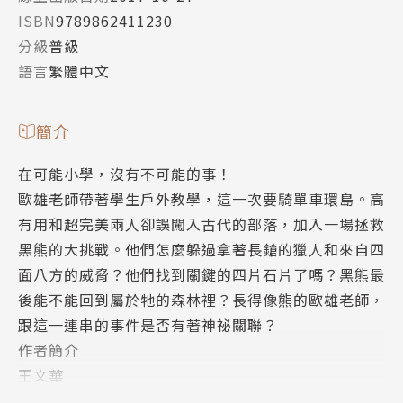
ISBN
9789862411230
分級
普級
語言
繁體中文
簡介
在可能小學，沒有不可能的事！
歐雄老師帶著學生戶外教學，這一次要騎單車環島。高
有用和超完美兩人卻誤闖入古代的部落，加入一場拯救
黑熊的大挑戰。他們怎麼躲過拿著長鎗的獵人和來自四
面八方的威脅？他們找到關鍵的四片石片了嗎？黑熊最
後能不能回到屬於牠的森林裡？長得像熊的歐雄老師，
跟這一連串的事件是否有著神祕關聯？
作者簡介
王文華
王文華？嗯，他不是外星人。