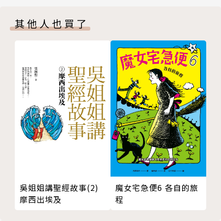
後記Ⅱ
賴馬
其他人也買了
絕對可能任務
沉浸在圖畫書創作及插畫領域多年，圖像語言生動豐
任務1：黑熊勇士隊的合照
富，創造許多逗趣角色，是一位總是為孩子帶來歡樂的
任務2：解救動物大猜謎
圖文創作者。
任務3：愛動物迷宮
曾獲金鼎獎、小太陽獎、中華兒童文學獎、中國時報
任務4：好野味沒野味！
「開卷」年度最佳童書、聯合報「讀書人」年度最佳童
任務5：找隻河馬當麻吉
書、『好書大家讀』年度最佳童書等。
作者的話 海上有仙山？
作品：【看漫畫FUN英文】系列（3冊）、《歡迎光臨
推薦文 愛地球任務，出發！
海愛牛》、《我和我家附近的野狗們》、《我變成一隻
推薦文 帶孩子翱翔在可能的想像王國
噴火龍了！》、《現在，你知道我是誰了嗎？》、《早
推薦文 創造自己的「野」可能
起的一天》、《十二生肖的故事》、《帕拉帕拉山的妖
怪》、《慌張先生》、等。目前已售出繪本版權：美、
日、韓等國。
魔女宅急便6 各自的旅
吳姐姐講聖經故事(2)
程
摩西出埃及