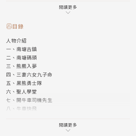
他很忙，忙著讓腦袋瓜裡的故事飛出來，也要忙著管他
閱讀更多
那班淘氣的學生。他寫的故事，大野狼也愛看，半夜還
跑來向他要故事，準備回家講給小狼聽，當做床邊故
目錄
事。
人物介紹
他寫好多好多的書、好多好多故事。喜歡去麥當勞看小
一、南塘古鎮
朋友幸福的吃東西、玩遊戲，那時，他特別有靈感，當
二、南塘碼頭
然，這也害他漸漸變成小胖子。噓，不能笑，不然，他
三、熊羆入夢
會寫不出故事來喔！
四、三妻六女九子命
曾獲牧笛兒童文學獎等獎項。出版的作品有：【可能小
五、黑熊勇士隊
學的歷史任務】系列（4冊）、《歡迎光臨海愛牛》、
六、聖人學堂
《美夢銀行》、《淘氣小狐仙》、《豬兒當自強》、
七、開牛車司機先生
《泡妞特攻隊》、《我的家人我的家》、《草魚潭的孩
八、牛車快飛
子》、《我的老師虎姑婆》、《ㄒㄧㄚ、老師的祕密武
九、熊印石片
器》、等。歡迎光臨王文華的童話公園：fest5.mywe
十、四塊石片全員到齊
閱讀更多
b.hinet.net/。
後記Ⅰ
繪者簡介