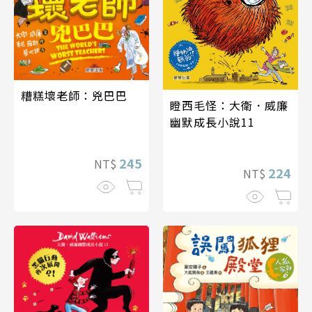
糟糕壞老師：兇巴巴
瞪西毛怪：大衛．威廉
幽默成長小說11
245
NT$
224
NT$