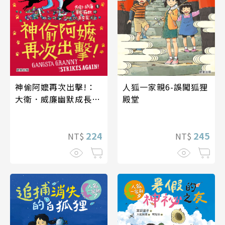
神偷阿嬤再次出擊!：
人狐一家親6-誤闖狐狸
大衛．威廉幽默成長小
殿堂
說13
224
245
NT$
NT$