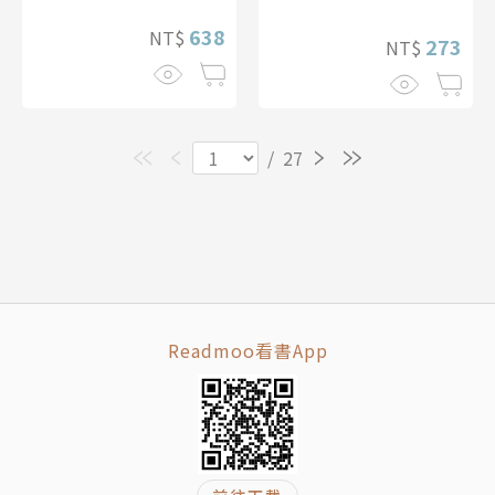
638
NT$
273
NT$
/
27
Readmoo看書App