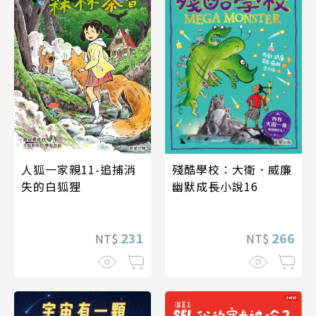
殘酷學校：大衛．威廉
人狐一家親11-追捕消
幽默成長小說16
失的白狐狸
266
231
NT$
NT$