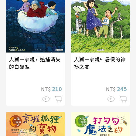
人狐一家親7-追捕消失
人狐一家親9-暑假的神
的白狐狸
祕之友
210
245
NT$
NT$