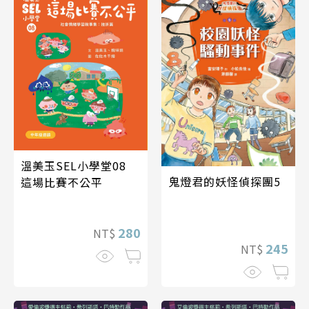
溫美玉SEL小學堂08
鬼燈君的妖怪偵探團5
這場比賽不公平
280
NT$
245
NT$