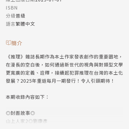
ISBN
分級
普級
語言
繁體中文
簡介
《推理》雜誌長期作為本土作家發表創作的重要園地，
在漫長的空白後，如何通過新世代的視角與對類型文學
更寬廣的定義、詮釋，接續起犯罪推理在台灣的本土化
發展？2025年重返每月一期發行！令人引頸期待！
本期收錄內容如下：
◎封面故事◎
山上人家2◎劉康彥
劉康彥的藝術實踐猶如考古與拼圖的結合。他從歷史遺