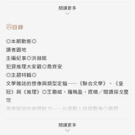
跡、民俗圖騰、庭園與建築中汲取靈感，透過自由繪畫
閱讀更多
與草圖累積，將記憶中的片段轉化為荒誕異想的視覺構
圖。他畫中常見局部形象的拼組，如無樹幹的葉子、半
目錄
身人物與走獸，並以迷你窗戶象徵內在心靈空間。這些
◎本期動態◎
圖像元素不求完整，而在碎片之間編織出情感與符號的
讀者園地
敘事網絡，體現出其作品獨特的隱喻性與自我探索性。
主編紀事◎洪敍銘
犯罪推理大家觀◎喬齊安
◎本期動態◎
◎主題特輯◎
主編紀事 ◎洪敍銘
文學雜誌的想像與類型定錨——《聯合文學》、《皇
《推理》雜誌復刊第九期，以「執」為題，象徵從形而
冠》與《推理》◎王聰威、羅曉盈、既晴／閱讀探戈整
上主題轉向更具實務性的探討。主編指出，「執」不僅
理
對應職人角色，更關注各行各業中「執」的處境與意
專業解謎的推理魅力——台灣職人偵探群像◎楓雨
義。七篇創作分別描寫七種職業，呈現多元視角與常民
名偵探、殺人犯與被害者——當特殊職人在犯罪小說戴
日常中的推理可能。本期亦與《聯合文學》、《皇冠》
上不同臉譜的時候◎喬齊安
閱讀更多
跨刊合作，回應總編輯角色對雜誌視野與社會關照的自
誰在工作中犯了錯？——一念之差的崩壞連鎖◎仁狼血
我詰問。封面藝術與文本主題相映成趣，展現孤獨與連