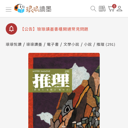
【公告】因 Readmoo 讀墨系統維護中，本站同步暫
0
停部分閱讀服務
【公告】琅琅讀墨數位閱讀資產合併與書櫃開通申請
【公告】琅琅讀墨書櫃開通常見問題
【公告】琅琅讀墨 3 分鐘完成書櫃開通與資產合併申
請圖文教學
琅琅悅讀
琅琅讀墨
電子書
文學小說
小說
推理 (291)
【公告】琅琅書店服務升級重要說明及資產合併結果
查詢
【公告】因 Readmoo 讀墨系統維護中，本站同步暫
停部分閱讀服務