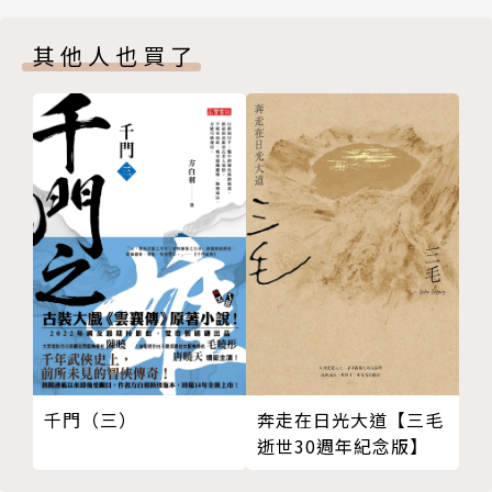
黑、鍾潁秀、蘇那、衍波
結並存的深層命題。
其他人也買了
◎顏瑜專輯◎
你所未見的日常，正是故事的開始——顏瑜訪談錄◎顏
犯罪推理大家觀◎喬齊安
瑜／閱讀探戈整理
以「職人」為題，聚焦於律師與小說家等角色於推理作
痛苦，也是一種選擇——《警察迷途中：誰是兇手》◎
品中的獨特位置。台灣作品評析黃致豪的《有罪推
陳俊偉
定》，指出小說透過心理視角與法庭經驗，挑戰「無罪
凝視問題，莫忘初衷——《403小組，警隊出動！》◎
推定」在現實司法中的困難落實，展現對司法偏見與社
陳木青
會病灶的深刻提問。日本作品則評雫井脩介的《迷霧病
警察體制下的青春及挑戰——《70號，你的鳥歪了》
棟》，以律師為視角書寫醫療冤案，重寫審判劇中對證
◎輝彌
據與偏見的辯證，訴諸現實法治困境與廢死議題。韓國
女性警察的心理價值與大眾視野中的存在意義——《陽
作品介紹全建宇的《我是恐怖小說家》，作家以幽默自
明山女子派出所》◎Yuki
剖方式回溯創作歷程與恐怖類型啟蒙，展現小說家作為
制服下的真實人生——《那年，東眼山，斜角派出所》
職人的自我意識與文化書寫承繼。整體三篇貫通東亞三
千門（三）
奔走在日光大道【三毛
◎沙棠
地推理／恐怖敘事的職人視角，兼具批判、思辨與風格
逝世30週年紀念版】
◎創作推理小說◎
特色。
行家◎知言