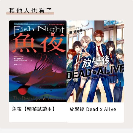
有我的信嗎◎飛樑
◎主題特輯◎
其他人也看了
冰庫謀殺羅生門——冷鏈倉儲的證據鏈【解決篇】◎田
文學雜誌的想像與類型定錨——《聯合文學》、《皇
羽心
冠》與《推理》◎王聰威、羅曉盈、既晴／閱讀探戈整
◎名家作品大觀◎
理
張開手掌的騎士◎卡羅爾・約翰・戴利／楓雨譯
當紙本閱讀愈發碎片化，文學雜誌在當代環境中如何定
冒牌的波頓・科姆斯◎卡羅爾・約翰・戴利／楓雨譯
位自身角色，成為了關鍵議題。三位文學雜誌主編——
犯罪機器◎卡羅爾・約翰・戴利／楓雨譯
既晴、王聰威、羅曉盈——在這場深刻的對談中，揭示
冷硬派第一人──卡羅爾・約翰・戴利◎既晴
了文學雜誌如何透過創新與策展來重新吸引讀者，並於
◎精選翻譯小說◎
文化場域中持續發揮影響力。從編輯的養成歷程到雜誌
青巴士的女子◎辰野九紫／輝彌譯
的風格定位，甚至數位轉型的挑戰，他們的見解提供了
犯罪小說・聖僧的內室——隱身其後的神秘美人◎座光
一條深入觀察當代文學運作邏輯的重要路徑。這不僅是
東平／既晴譯
一場對雜誌未來走向的討論，更是一場對文學本質的深
◎推理集錦◎
刻反思，引導讀者重新思考創作的可能性與文學的多樣
魚夜【精華試讀本】
放學後 Dead x Alive
感受由一場歷史悲劇所傳承的音樂意念——《小提琴
性。
家》◎Yuki
一窺人性卑劣——《交通警察之夜》◎田羽心
專業解謎的推理魅力——台灣職人偵探群像◎楓雨