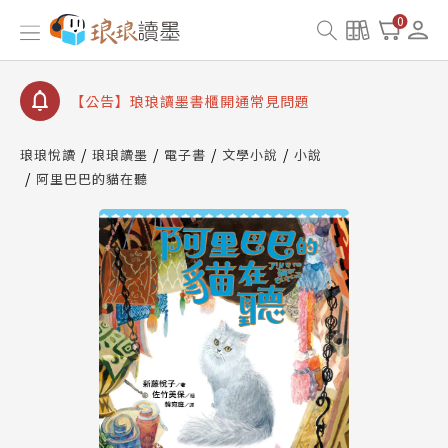
【公告】因 Readmoo 讀墨系統維護中，本站同步暫
0
停部分閱讀服務
【公告】琅琅讀墨數位閱讀資產合併與書櫃開通申請
【公告】琅琅讀墨書櫃開通常見問題
【公告】琅琅讀墨 3 分鐘完成書櫃開通與資產合併申
請圖文教學
琅琅悅讀
琅琅讀墨
電子書
文學小說
小說
【公告】琅琅書店服務升級重要說明及資產合併結果
阿里巴巴的貓在聽
查詢
【公告】因 Readmoo 讀墨系統維護中，本站同步暫
停部分閱讀服務