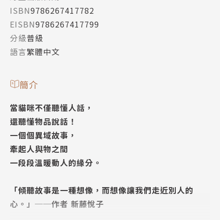
ISBN
9786267417782
EISBN
9786267417799
分級
普級
語言
繁體中文
簡介
當貓咪不僅聽懂人話，
還聽懂物品說話！
一個個異域故事，
牽起人與物之間
一段段溫暖動人的緣分。
「傾聽故事是一種想像，而想像讓我們走近別人的
心。」──作者 新藤悅子