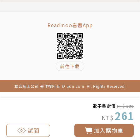
學，亦積極投入兒童文學創作，以《藍色鬱金香》榮獲
日本兒童文學協會新人獎。著有《在伊斯坦堡尋找貓
咪》、《伊朗西瓜的種子物語》、《聽牧羊人的口笛
Readmoo看書App
聲》、《土耳其的風之旅》等。
繪者簡介
前往下載
佐竹美保
1957年出生於日本富山縣，以細膩的筆觸與豐富的想
聯合線上公司 著作權所有 © udn.com. All Rights Reserved.
像力活躍於日本插畫界。繪有《魔法十年屋》系列、
《魔女宅急便》系列、《霍爾的移動城堡》、《哈利波
電子書定價
NT$ 330
特》日文版等。
261
NT$
譯者簡介
試閱
加入購物車