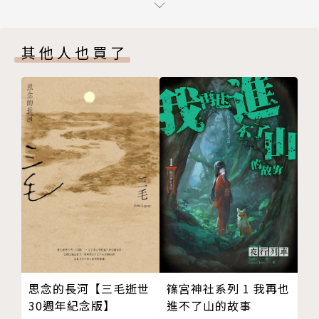
11 青玻璃杯小弟的故事
界各地民俗藝品的選物小店。沒想到當夜色降臨，窸窸
12 綴上祝福的流蘇繩
窣窣的聲音響起。貓咪豎起耳朵仔細聽。
其他人也買了
13 比自由貓更自由的貓
「好累喔！」少年的聲音說。
14 阿布拉卡達布拉盛宴
「辛苦你了。」是女人的聲音。
15 歡迎回來，阿里巴巴
但房間裡除了在床上睡到打呼的店老闆，什麼人都沒有
後記
啊！
作者．繪者．譯者簡介
貓咪有點驚嚇，但牠很快就接受了不可思議的事實──
版權頁
原來是店裡的物品在說話！來自土庫曼平原的流蘇繩姊
姊、伊朗的瓷磚婆婆、阿富汗的青玻璃杯小弟、秘魯亞
馬遜的動物調皮鬼們……它們嘰嘰喳喳，訴說著自己顛
沛流離、曲折跌宕的故事。貓咪決定，要為物品們找到
最適合的買家，完成它們每一個小小心願。
本書特色
篠宮神社系列 1 我再也
思念的長河【三毛逝世
進不了山的故事
30週年紀念版】
★以溫暖的貓咪物語探討難民、戰爭、移民與女性受教