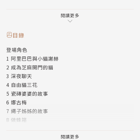
「在這個大家都急著發聲、急著滑手機發表些什麼的時
代，願意靜下來聽別人的故事就變成了一種超能力……
閱讀更多
歡迎走進『芝麻開門』，跟著謝赫這隻波斯貓，一起去
聆聽那些來自遠方的聲音吧！
目錄
──高雄市陽明國中歷史教師 吳宜蓉
登場角色
1 阿里巴巴與小貓謝赫
★融入SDGs議題的暖心奇幻作品
2 成為芝麻開門的貓
★德國白烏鴉獎/慕尼黑國際青少年圖書館選書
3 深夜聊天
★《魔法十年屋》、《霍爾的移動城堡》插畫家佐竹美
4 自由貓三花
保精心繪製
5 瓷磚婆婆的故事
6 娜古梅
阿里巴巴是一名語言學家，養了一隻同樣是語言學家的
7 繩子姊姊的故事
貓咪！別人看他自言自語，他的貓在一旁喵喵叫，其實
8 做蜂箱
他們正在聊天……
9 亞馬遜調皮鬼的故事
因為一次出差遠行，阿里巴巴不得不把貓咪送到朋友的
10 小武
閱讀更多
店裡寄養。這間店叫「芝麻開門」，是一間專門蒐集世