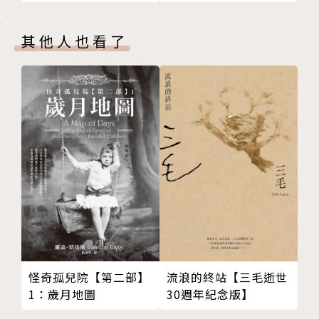
權等重大議題
包括SDGs中的目標4「優質教育」、5「性別平等」、
其他人也看了
10「消弭不平等」、16「制度的正義與和平」等。
★用一個個器物背後的故事，串起一場異國歷史與文化
的饗宴
原來一條繩子、一塊瓷磚背後都能藏著意想不到的故
事，讓我們聽見來自遠方的聲音，也讓我們更加理解臺
灣與世界之間呼應的文化脈動。
作者簡介
新藤悅子
流浪的終站【三毛逝世
怪奇孤兒院【第二部】
30週年紀念版】
1：歲月地圖
1961年出生於日本愛知縣豐橋市，畢業於津田塾大學
國際關係學系，擅長書寫土耳其等中東國家相關報導文