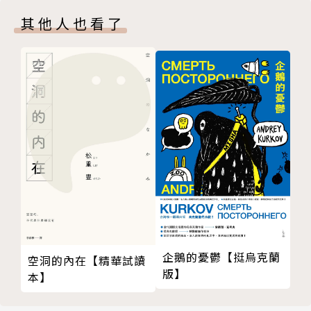
灣推理作家協會徵文獎首獎（第一到五屆名為人狼城推
其他人也看了
理文學獎）。
編劇作品《半尺之局》獲文化部106年度電視節目劇本
創作獎優等獎、《無限殺宴》獲106年度國產電影片劇
本開發補助，《該隱之淵》入圍107年度電視節目劇本
創作獎。
企鵝的憂鬱【挺烏克蘭
空洞的內在【精華試讀
版】
本】