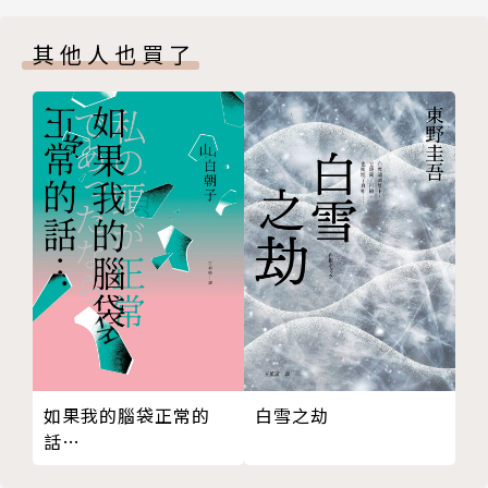
〈勿忘我〉
其他人也買了
〈紋面惡靈〉
〈染血的步槍〉
〈詛咒的哨所〉
〈碧海演習〉
〈血紅色的情書〉
作者簡介
哲儀
推理小說家及編劇，個人興趣專業與工作實務經驗橫跨
心理、金融、房產、環保、軍旅、影視領域。台灣推理
作家協會成員，曾任理事及祕書長、台灣推理作家協會
如果我的腦袋正常的
白雪之劫
徵文獎不同階段評審、大專院校推理社團／文學季講座
話…
與線上課程講師、第四至第七屆推理創作課程承辦人、
影音節目與談來賓。以〈血紅色的情書〉獲得第三屆台