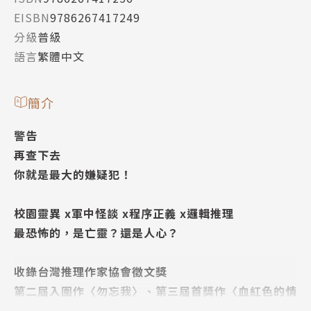
EISBN
9786267417249
分級
普級
語言
繁體中文
簡介
警告
再查下去
你就是最大的嫌疑犯！
校園靈異 x軍中怪談 x程序正義 x邏輯推理
最恐怖的，是亡靈？還是人心？
收錄台灣推理作家協會徵文獎
第二屆入圍作〈勿忘我〉、第三屆首獎作〈血紅色的情
書〉