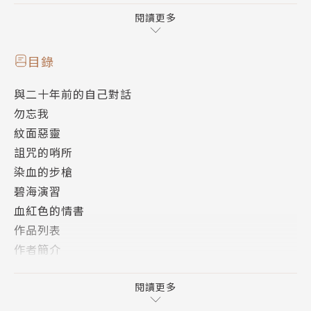
2024全新創作〈紋面惡靈〉、〈碧海演習〉
閱讀更多
如果你在這裡打瞌睡，就會被死去的亡靈纏上。
目錄
與二十年前的自己對話
馬祖島上最西邊的哨所，傳說中是個絕對不可以打瞌睡
勿忘我
的地方。曾有國軍弟兄在此執勤時跳海身亡，也有人就
紋面惡靈
在哨所旁的老松樹上吊自殺……
詛咒的哨所
半夜，哨所傳出一聲槍響。正在巡哨的排長凌業勝目睹
染血的步槍
下屬離奇身亡，身上有不尋常的槍傷。但軍中長官決定
碧海演習
以「自殺」結案，將一切推給傳說。業勝執意私下追
血紅色的情書
查，卻被長官警告他會因此惹上殺人嫌疑。
作品列表
作者簡介
哨所真的被詛咒了嗎？
版權頁
閱讀更多
虛構的靈異，掩埋的公理，
收錄少尉排長凌業勝六起重大生命事件