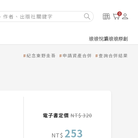
0
琅琅悅讀
琅琅原創
紀念東野圭吾
申請資產合併
查詢合併結果
電子書定價
NT$ 320
253
NT$