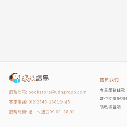
野狐的慶典
奇怪他怎麼也一臉厭世？他也活了五百年嗎？
白葫蘆
宥靜
靜如死水的漫長人生，忽然掀起層層波瀾……
真面目
原來，不管人生多長，
邀請
每當遇見新的人，就開始了新的人生。
玫瑰是玫瑰
第四部 靈珠之戰
秋天恍如現實生活中會出現的人物，但她既不是
靈珠的重量
同人之間的相遇，串起珍貴的緣分，逐漸領悟自
消失的孩子
訓練
關於我們
命運
千歲野狐與少女秋天的智慧小語
會員服務條款
尾聲 嶄新的人生
■ 或許人生本來就不是在做選擇，而只是不斷順
服務信箱: bookstore@udngroup.com
數位閱讀服務
後記 願所有的十五歲平安無恙
■ 我不是遇見了妳嗎？假如我不是野狐，也就無
客服電話: (02)2649-1681分機5
作者簡介
隱私權聲明
■ 回首過去，手頭拮据時並沒有過得不幸，生活
服務時間: 週一～週五09:00~18:00
版權頁
■ 要是一直把自己關在陰暗的小房間裡，會透不
■ 回顧過去，就會發現人生中沒有一個片段是重