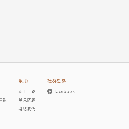
小孩，也不是大人，代表青少年時期的微妙心境。在漫漫人生
身的命運與價值。
幫助
社群動態
新手上路
facebook
手推舟。
條款
常見問題
法遇見妳了。每當遇見新的人，也就開始了新的人生。
聯絡我們
富足時也沒有變得更幸福。金錢和幸福不是成正比的。
過氣的。總要開門走出來一下嘛。
複的。