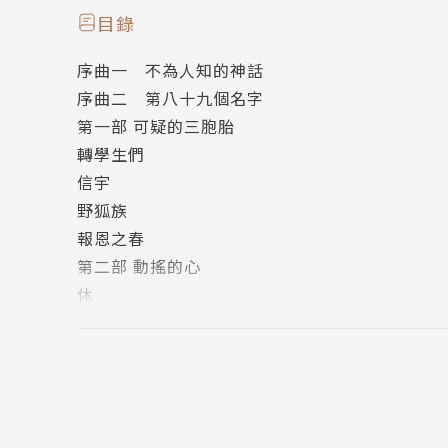
明年也一樣。
目錄
序曲一 不為人知的神話
**********
序曲二 第八十九個名字
第一部 可疑的三胞胎
看似平凡的國中生，一次次轉學，一次次改名換
轉學生們
只因她是時間長河中最孤獨的存在。
信宇
野狐族
五百年前，秋天想都沒想就救了雪地裡受困的狐
報恩之春
一開始就不被容許來到這個世界上。垂死之際，
第二部 動搖的心
休
五百年來，身邊的人來來去去。她已經從私塾上
善花與斗心
婚……昔日的好姊妹如今都當了校長，她還只能
與你一起
蒼，有兒孫陪伴，卻再也無法與長不大的姊姊相
生日
生死離別的人生，還有什麼意思？
心意
第三部 半野狐
五百年後，冰封的心卻動搖了。她遇見教室角落