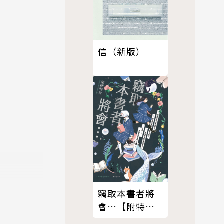
信（新版）
竊取本書者將
會…【附特
典】