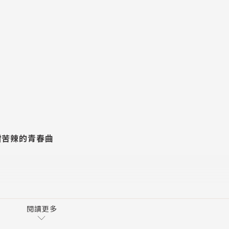
甜苦辣的青春曲
閱讀更多