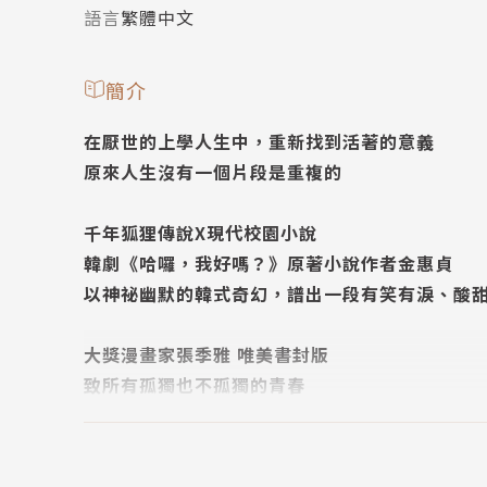
語言
繁體中文
簡介
在厭世的上學人生中，重新找到活著的意義
原來人生沒有一個片段是重複的
千年狐狸傳說X現代校園小說
韓劇《哈囉，我好嗎？》原著小說作者金惠貞
以神祕幽默的韓式奇幻，譜出一段有笑有淚、酸
大獎漫畫家張季雅 唯美書封版
致所有孤獨也不孤獨的青春
我今年十五歲。沒有人能比我更厭世了。
因為我去年也十五歲。