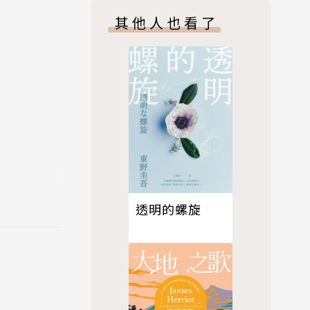
其他人也看了
因為她打從
不能戀愛結
透明的螺旋
已白髮蒼
是不斷見證