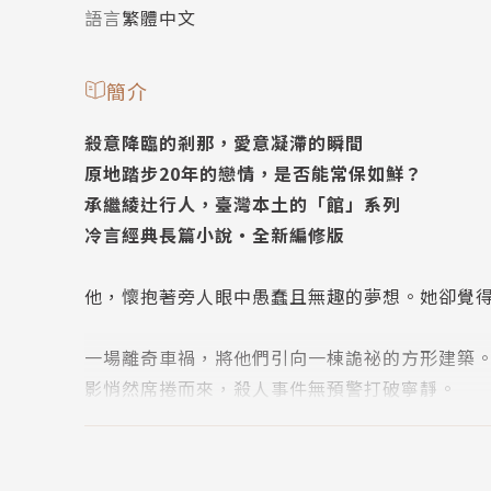
語言
繁體中文
簡介
殺意降臨的剎那，愛意凝滯的瞬間
原地踏步20年的戀情，是否能常保如鮮？
承繼綾辻行人，臺灣本土的「館」系列
冷言經典長篇小說‧全新編修版
他，懷抱著旁人眼中愚蠢且無趣的夢想。她卻覺
一場離奇車禍，將他們引向一棟詭祕的方形建築
影悄然席捲而來，殺人事件無預警打破寧靜。
接二連三的意外，是不幸的偶然，還是精心布局