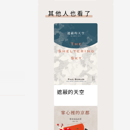
週年紀念版】
其他人也看了
年後為一絲
十角館》的
於創作合乎
則探討嚴肅
遮蔽的天空
向演化》
得獎作品）
韓國釜山 I