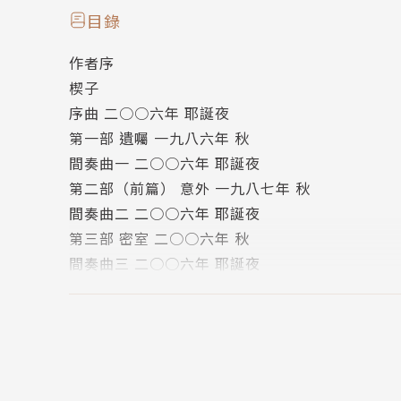
鎧甲，意欲保護，抑或禁錮？
目錄
作者序
愛情的起點竟也是愛情的盡頭，他和心愛的女孩
楔子
渺茫的希望，重啟懸案。
序曲 二○○六年 耶誕夜
第一部 遺囑 一九八六年 秋
作者簡介
間奏曲一 二○○六年 耶誕夜
冷言
第二部（前篇） 意外 一九八七年 秋
間奏曲二 二○○六年 耶誕夜
推理小說作家，台灣推理作家協會成員，曾任第
第三部 密室 二○○六年 秋
衝擊而開始創作，曾言「我能夠做的事只有默默
間奏曲三 二○○六年 耶誕夜
邏輯的謎團與詭計，以及推動本格推理的普及。
第二部（後篇） 意外 一九九二年 秋
的科學議題，展現人文的關懷，創作面向十分多
間奏曲四 二○○六年 耶誕夜
第四部 始末 二○○六年 秋
著有短篇推理小說集《風吹來的屍體》、《請勿
終曲 故事的開始 二○○六年 耶誕夜
（第二屆島田莊司推理小說獎決選作品），以及《
作者簡介
等作品，2020年跨足青少年文學，與其他作家合著