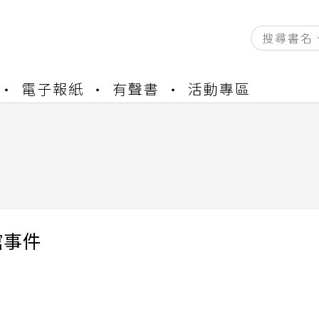
電子報紙
有聲書
活動專區
資產合併結果查詢
書櫃開通申請
與資產合併申請圖文教學
資產合併結果查詢
書櫃開通申請
館事件