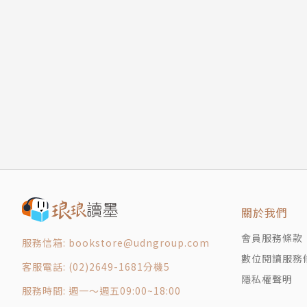
版權頁
P 轉譯單元 Busan Story Market臺灣代表作品
粉絲專頁：冷言
關於我們
會員服務條款
服務信箱: bookstore@udngroup.com
數位閱讀服務
客服電話: (02)2649-1681分機5
隱私權聲明
服務時間: 週一～週五09:00~18:00