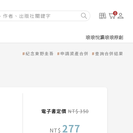
0
琅琅悅讀
琅琅原創
紀念東野圭吾
申請資產合併
查詢合併結果
電子書定價
NT$ 350
277
NT$