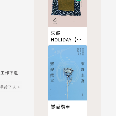
失蹤
HOLIDAY【出
版20週年全新
修訂版】
的工作下還
裡殺了人。
戀愛纜車