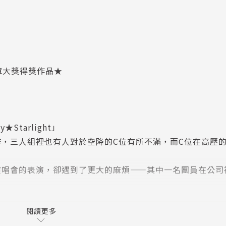
文庫大獎得獎作品★
tarlight」
，三人組裡也有人對於空降的C位有所不滿，而C位在高壓
演唱會的表演，卻遇到了更大的麻煩——其中一名團員在公司
而他們做的這一切真的可以掩蓋真相？
巷的舞台，又或者是一無所有的監獄——
閱讀更多