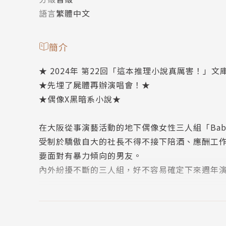
語言
繁體中文
簡介
★ 2024年 第22回「這本推理小說真厲害！」
★先埋了屍體再辦演唱會！★
★偶像X黑暗系小說★
在大阪從事演藝活動的地下偶像女性三人組「Baby★S
受制於驕傲自大的社長不得不接下陪酒、應酬工作
要面對有暴力傾向的男友。
內外紛擾不斷的三人組，好不容易確定下來週年
為了團隊的未來，三人決定將屍體埋在山裡，然
「Baby★Starlight」的未來會通向萬人空