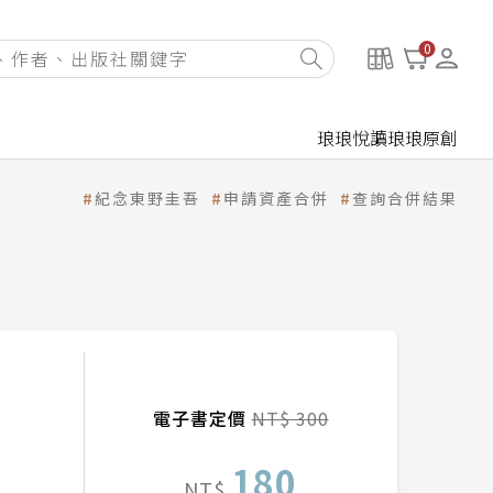
0
琅琅悅讀
琅琅原創
紀念東野圭吾
申請資產合併
查詢合併結果
電子書定價
NT$ 300
180
NT$