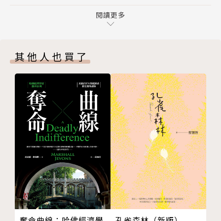
第六章 迎接故人
的傷疤，以及副駕駛座上的悶油瓶和後座的胖子，
第七章 貴客，又來了
閱讀更多
我忽然明白了旅行中不可或缺的一個關鍵因素，就是一
第八章 恍神了
起旅行的人。
第九章 一個發現
你們一定要一起經歷過一些事情，但最好不要是凶山惡
其他人也買了
第十章 藥泉
水、妖魔鬼怪；
第十一章 沐浴節
你們要一起去獲得一些禮物，但最好不要損兵折將、失
第十二章 引溫泉水
去伙伴；
第十三章 搭閣樓
你們要一起踏上歸途，但最好不要滿心疑慮、氤氳滿
第十四章 張海客
目。
第十五章 有高人
如此，你們的漫漫回家路，才是一條好路。」——吳邪
第十六章 出事了
第十七章 老黃金
從長白山帶回小哥後，「鐵三角」來到福建的雨村隱
第十八章 最好吃的石鍋雞
居。
第十九章 養雞場
經過一番努力，三人成功搭建好房子，喜來眠的經營也
第二十章 盛大的節日
日漸穩定。
第二十一章 會合
就在這時，胖子向吳邪說出「出去走走」的提案。
孔雀森林（新版）
奪命曲線：哈佛經濟學