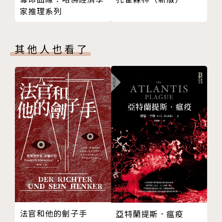
第二十二章 友誼賽
在忙完手上的事情後，三人便驅車前往曾經的回憶之地
家推理系列
第二十三章 阿貴家
——墨脫，
第二十四章 自拍
開始一場回憶過往的旅程。
第二十五章 元辰宮
其他人也看了
第二十六章 觀落陰
【南派三叔最新、最好看的作品陸續出版中！盗迷們絕
第二十七章 潘子
對不能錯過！】
第二十八章 那種東西
第二十九章 鴨子都死了
▎盜墓筆記系列
第三十章 上吊
盜墓筆記之南部檔案（目前僅有紙書）
第三十一章 越南來電
盜墓筆記之花夜前行
第三十二章 幼兒園
盜墓筆記重啟(1)極海聽雷
第三十三章 女老師
盜墓筆記外傳 十年
第三十四章 原始宗教
盜墓筆記外傳 雨村筆記(01)
第三十五章 照片
盜墓筆記外傳 雨村筆記(02)：旅遊篇
第三十六章 捐房子
第三十七章 大師的老婆
▎精神病院系列
法官和他的劊子手
亞特蘭提斯．瘟疫