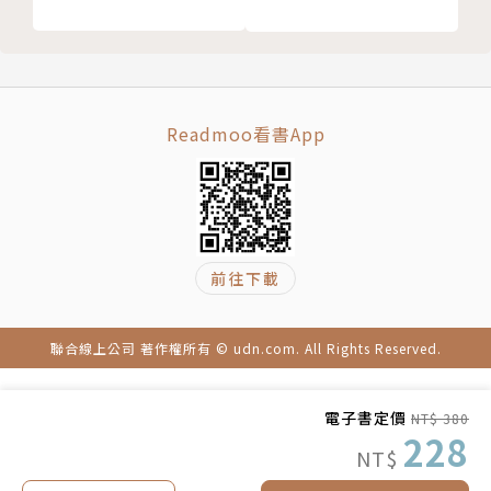
第三十八章 抓螃蟹
世界（目前僅有紙書）
第三十九章 田螺釀肉
天才與瘋子的狂想
第四十章 再出發
第四十一章 西天感應木頭天公
▎文明狂想系列
第四十二章 趕海
良渚密碼
Readmoo看書App
第四十三章 飛坤爸魯廟
第四十四章 開山紅背
第四十五章 沉船墓
第四十六章 肉搏
前往下載
第四十七章 摧殘猴王
第四十八章 歸途
補記
聯合線上公司 著作權所有 © udn.com. All Rights Reserved.
版權頁
封底
電子書定價
NT$ 380
228
NT$