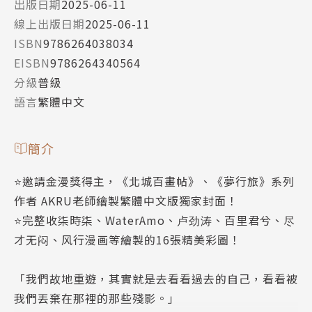
出版日期
2025-06-11
線上出版日期
2025-06-11
ISBN
9786264038034
EISBN
9786264340564
分級
普級
語言
繁體中文
簡介
⭐邀請金漫獎得主，《北城百畫帖》、《夢行旅》系列
作者 AKRU老師繪製繁體中文版獨家封面！
⭐完整收柒時柒、WaterAmo、卢劲涛、百里君兮、尽
才无闷、风行漫画等繪製的16張精美彩圖！
「我們故地重遊，其實就是去看看過去的自己，看看被
我們丟棄在那裡的那些殘影。」