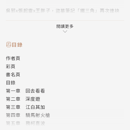
吳邪x張起靈x王胖子，盜墓筆記「鐵三角」再次連袂
同行，
從雨村出發，前往墨脫、巴乃等地方，一起來場悠閒的
閱讀更多
旅遊生活！
目錄
‧完整收錄原書內容，和「鐵三角」一同前往充滿回憶
作者頁
之地，解決一樁懸疑案件！
彩頁
‧豆瓣讀書好評如潮，讀者心潮澎湃的《盜墓筆記》正
書名頁
統外傳！
目錄
‧讀者評價：追了「盜筆」十二年，讀完後心靈不知不
第一章 回去看看
覺便被觸動！
第二章 深度遊
第三章 江白其加
「旅行到底是什麼，我沒有答案，但很顯然，比起蓋一
第四章 騎馬射火槍
座自己的屋子，旅行並不是我的強項。
第五章 務柯嘉波
但在歸途中，我看著滿滿一車的禮物、身上打猴子留下