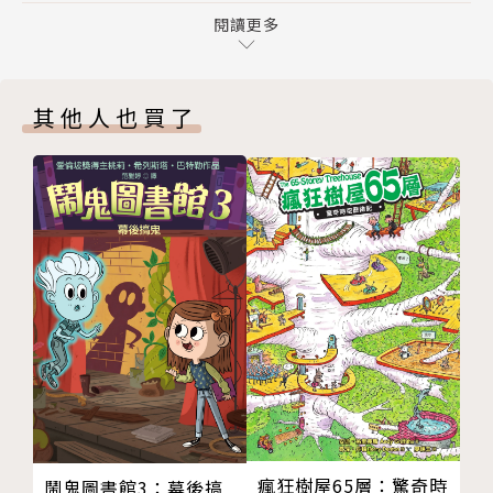
【必讀原因2】多元有趣的謎題設計，包含迷宮、搜索
第七章
閱讀更多
遊戲和剪影配對等，從遊戲中訓練專注力及觀察力。
第八章
【必讀原因3】本書約四萬字，無注音，精緻插圖及趣
第九章
味謎題，是孩子從橋梁書過渡到長篇小說的最佳敲門
其他人也買了
第十章
磚。
第十一章
第十二章
燒腦推薦
第十三章
Tey Cheng｜FB【小學生都看什麼書】社團版主
第十四章
小妹媽媽許伯琴｜我們家的睡前故事主持人
第十五章
高毓屏│教育部閱讀推手
解答
黃宏輝│教育部閱讀推手
封底
瘋狂樹屋65層：驚奇時
鬧鬼圖書館3：幕後搞