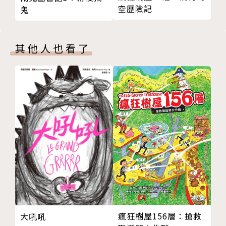
空歷險記
鬼
其他人也看了
瘋狂樹屋156層：搶救
大吼吼