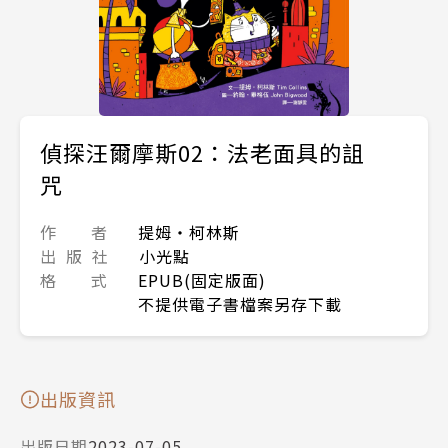
偵探汪爾摩斯02：法老面具的詛
咒
作 者
提姆‧柯林斯
出 版 社
小光點
格 式
EPUB(固定版面)
不提供電子書檔案另存下載
出版資訊
出版日期
2023-07-05