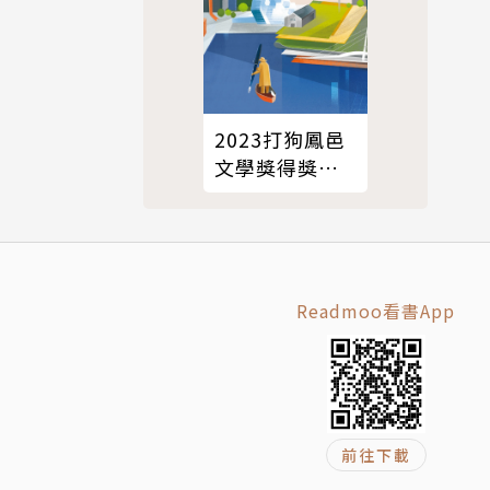
2023打狗鳳邑
文學獎得獎作
品集
Readmoo看書App
前往下載