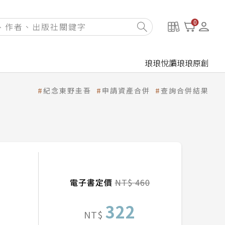
0
琅琅悅讀
琅琅原創
紀念東野圭吾
申請資產合併
查詢合併結果
電子書定價
NT$ 460
322
NT$