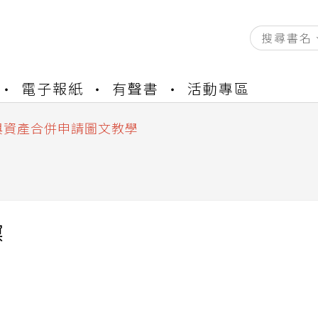
資產合併結果查詢
電子報紙
有聲書
活動專區
書櫃開通申請
與資產合併申請圖文教學
資產合併結果查詢
書櫃開通申請
暝