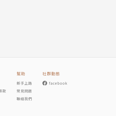
黎明》序）
）
小說集《夢與豬與黎明》
幫助
社群動態
暝》
新手上路
facebook
條款
常見問題
聯絡我們