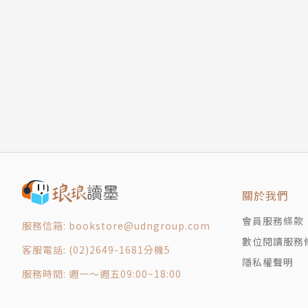
血崩
貘
大水
非法移民
烏暗暝
魚骸
【附錄一】再生產的恐怖主義（初版《夢與豬與
【附錄二】非寫不可的理由（初版《烏暗暝》序
【附錄三】 文學史的附魔紀錄——評黃錦樹短篇
【附錄四】烏暗暝評介
關於我們
【附錄五】再見普羅米修斯——評黃錦樹《烏暗
會員服務條款
服務信箱: bookstore@udngroup.com
數位閱讀服務
客服電話: (02)2649-1681分機5
隱私權聲明
服務時間: 週一～週五09:00~18:00