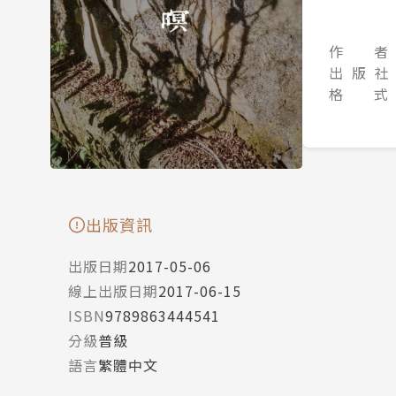
作 者
出 版 社
格 式
出版資訊
出版日期
2017-05-06
線上出版日期
2017-06-15
ISBN
9789863444541
分級
普級
語言
繁體中文