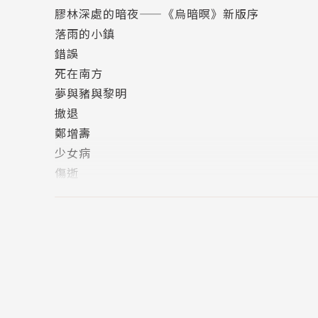
膠林深處的暗夜——《烏暗暝》新版序
落雨的小鎮
錯誤
作者簡介
死在南方
黃錦樹
夢與豬與黎明
黃錦樹，馬來西亞華裔，1967年生。1986年
撤退
中國文學博士。1996年迄今任教於埔里國立暨
鄭增壽
《烏暗暝》、《刻背》、《土與火》、《南洋人
少女病
《火笑了》；論文集《馬華文學與中國性》、《
傷逝
案》、《論嘗試文》等，並與友人合編《回到馬
新柳
類》等。
M的失蹤
大卷宗
相關著作:《刻背(全新修訂版)》《散文類－－
說故事者
色魘
膠林深處
山俎