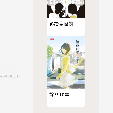
影踏亭怪談
部分作品都
徒、吸毒者
一再深情回
餘命10年
原鄉，一直