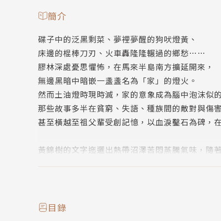
簡介
碟子中的泛黑剩菜、夢裡夢醒的狗吠燈黃、
床邊的棍棒刀刃、火車轟隆隆輾過的鄉愁……
膠林深處憂思懼怖，在馬來半島南方擴延開來，
無邊黑暗中暗嵌一盞盞名為「家」的燈火。
然而土油燈時現時滅，家的意象成為腦中泡沫似
那些故事多半在貧窮、失語、種族間的敵對與傷
甚至橫越至祖父輩受創記憶，以血淚鑿石為碑，
黃錦樹的文字迤邐出熱帶沼澤苦悶蒸騰氣味，隨
有相當明顯的大馬膠林背景，包含作者家族於當
的威脅。細節處隱喻政治符碼，黃錦樹以多重意
眸凝視，「車過密林，他那浸染著霧水的目光追
藏匿在林蔭深處，未曾淡去。
目錄