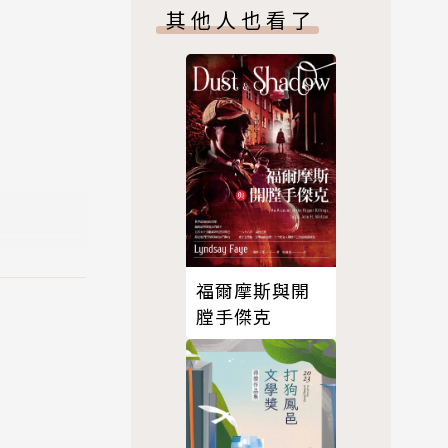
其他人也看了
、清華大學
黎明》、
《焚燒》、
西亞個
》、《散文
福爾摩斯與開
膛手傑克
《論嘗試文》