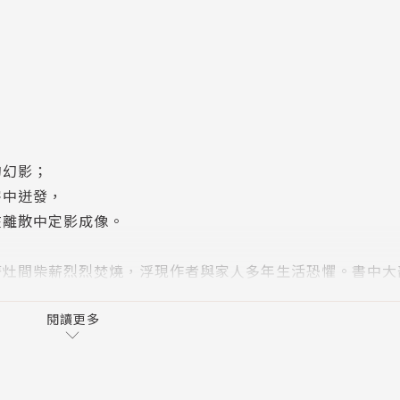
的幻影；
害中迸發，
在離散中定影成像。
著灶間柴薪烈烈焚燒，浮現作者與家人多年生活恐懼。書中大
地生根的華人，如何面對原始土地、種族傾軋，甚至宵小、賭
象和繁複技巧書寫移民者外在顛簸、內在流離的艱辛處境，並
閱讀更多
逐著一盞盞，守夜的微明燈火。」原來心底往復剝離又重建的