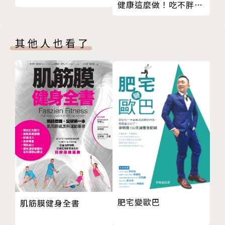
動出好心肝
觀點，更透澈養肝理論與實踐方式。透過多年行醫經驗
健康這麼做！吃不胖，
吃出好心肝
好皮膚，超安心！
分享相關案例，並提出相應食藥方及各種改善方案。
好習慣養成好心肝
好肝推薦
其他人也看了
按出好心肝
知名主持人于美人
看出好心肝──看診實例與調補保養方
知名作家 吳淡如
附錄 吳明珠醫師診療室Q&A
綜藝大哥曾國城
知名主持人鄭凱云
藥學博士 潘懷宗
凍齡美人 Julie（帆嫂）
(順序按姓氏筆劃排列)
作者簡介
吳明珠 醫師
學歷：
台北醫學大學
肥宅變歐巴
肌筋膜健身全書
中國醫藥學院中醫結業