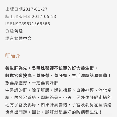
出版日期
2017-01-27
線上出版日期
2017-05-23
ISBN
9789571368566
分級
普級
語言
繁體中文
簡介
養生肝為先，吳明珠醫師不私藏的好命養生術，
教你穴道按摩、養肝茶、養肝餐、生活減壓簡易運動！
想要身體好，一定要養好肝
中醫講的肝，除了肝臟，還包括膽、自律神經、消化系
統、內分泌系統、四肢筋骨……等，另外像肝經走過的
地方子宮及乳房，如果肝氣鬱結，子宮及乳房甚至情緒
也會出問題。因此，顧肝就是最好的防病養生法！