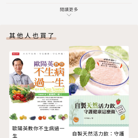
忙碌卻不爆肝
腹式呼吸法能夠促進人體的九條經脈，包括肝經的運
第二章 五臟要安，肝必先安：肝好顧全身
閱讀更多
行，能夠平緩情緒，安撫心情。藉著吐納的呼吸方法，
肝是能量轉化的關鍵
讓深層的廢氣排出，也讓含氣的氣進到深層細胞內。
肝護身體，鞠躬盡瘁死而後已
本書特色
其他人也買了
肝為先天之本
特色1、吳明珠醫師身體力行護肝法
「肝血」是安五臟的關鍵
外表年輕有朝氣、猜不出實際年齡的吳明珠醫師，即便
肝好，男女都性福
生活再忙碌也精神奕奕、活力滿分，是因為無論再忙她
第三章 小心肝！肝的求救警訊：肝不好的沉默線索
都遵守自己歸納出的護肝養生法，書中不藏私分享，希
肝受傷，眼手先知道
望每個人都能養好肝。
肝好不好？1分鐘自我檢測表
特色2、從自我檢測開始→飲食、運動、經絡按摩→日
傷肝八大惡行
常養肝生活
西醫看肝病，定期檢查，早發現成效佳
檢測自我身體健康狀況，有條理循序漸進，搭配吳明珠
肝臟血液、尿液篩檢時數據參考
醫師的養肝飲食方、穴道按摩、簡易瑜珈等，中醫師的
當中醫遇上西醫的肝病
健康步驟簡單上手養出好肝。
第四章 每日護肝生活提案
特色3、中西融合、相輔相成；實際案例，對症處方
歐陽英教你不生病過一
戒除壞習慣
同時擁有西醫、中醫學經歷的吳明珠醫師，融合中西醫
自製天然活力飲：守護
生