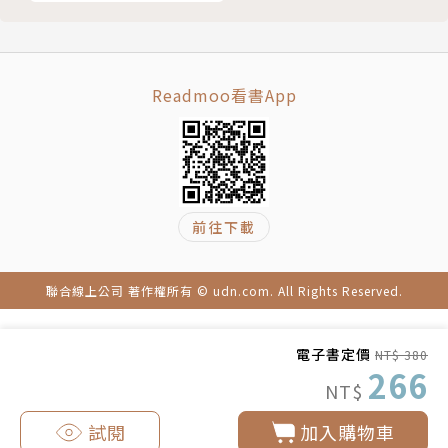
北京中醫藥大學中醫博士
中醫師特考及格
經歷：
台北市立中興醫院中醫科主治醫師
Readmoo看書App
長青中醫醫院中醫師
聯合中醫診所主治醫師
台北市立婦幼醫院特約中醫師
文化大學中醫講座講師
前往下載
育兒生活中醫顧問
嬰兒與母親中醫顧問
現任：
聯合線上公司 著作權所有 © udn.com. All Rights Reserved.
吳明珠中醫診所院長
中醫婦科醫學會理事
電子書定價
NT$ 380
中醫臨床醫學會監事
266
NT$
台北市中醫師公會名譽理事
中華經絡美容醫學會榮譽理事長
試閱
加入購物車