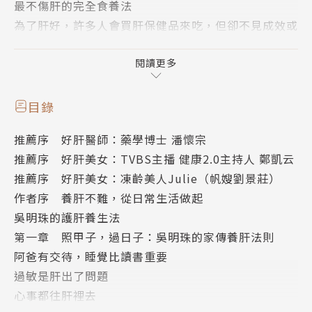
最不傷肝的完全食養法
為了肝好，許多人會買肝保健品來吃，但卻不見成效或
愈吃愈糟，本書除了教你如何在日常生活中，對症訂做
自己專屬的護肝養生法，運用食藥同源的「完全食養」
閱讀更多
方式，輔以肝區穴道按摩、簡易瑜珈運動、呼吸法來調
養，還有吳醫師不複雜的排毒生活提案，減輕肝的負
目錄
擔。
推薦序 好肝醫師：藥學博士 潘懷宗
精選養肝茶──玫瑰解悶茶（消鬱排毒，活血養顏）
推薦序 好肝美女：TVBS主播 健康2.0主持人 鄭凱云
玫瑰消除疲勞、補血氣，紅棗護肝、增強免疫力。
推薦序 好肝美女：凍齡美人Julie（帆嫂劉景莊）
精選養肝湯──牛蒡煨烏骨雞湯（男女性福，滋陰補
作者序 養肝不難，從日常生活做起
陽）
吳明珠的護肝養生法
烏骨雞具豐富蛋白質，補肝腎氣，牛蒡天然保養。
第一章 照甲子，過日子：吳明珠的家傳養肝法則
精選養肝穴──太衝穴（消肝火，舒緩鬱悶）
阿爸有交待，睡覺比讀書重要
太衝穴位於人體足厥肝經上，是肝經的原穴，按壓太衝
過敏是肝出了問題
穴時若特別疼痛，表示自己長期處於鬱悶心情。
心事都往肝裡去
精選減壓運動──腹式呼吸法（促進肝經運行）