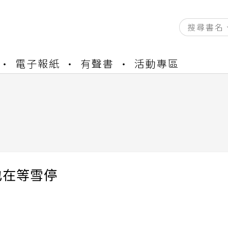
資產合併結果查詢
電子報紙
有聲書
活動專區
中，本站同步暫停部分閱讀服務
書櫃開通申請
與資產合併申請圖文教學
資產合併結果查詢
中，本站同步暫停部分閱讀服務
也在等雪停