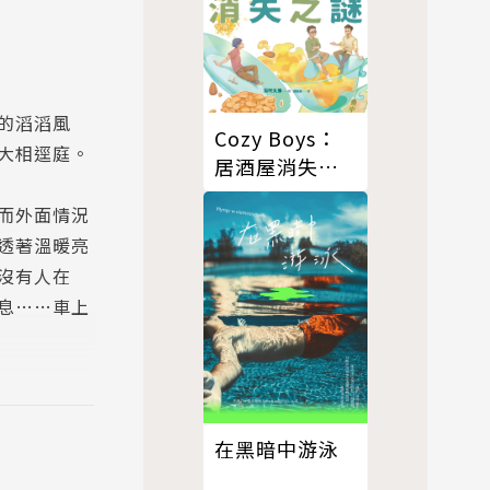
的滔滔風
Cozy Boys：
大相逕庭。
居酒屋消失之
謎
而外面情況
透著溫暖亮
沒有人在
息……車上
然登場。」
法瓊的驚悚
在黑暗中游泳
情節引人入