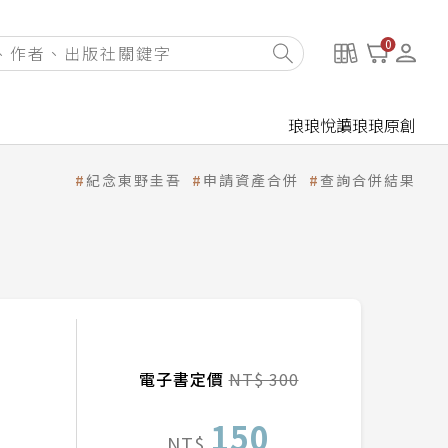
0
琅琅悅讀
琅琅原創
紀念東野圭吾
申請資產合併
查詢合併結果
電子書定價
NT$ 300
150
NT$