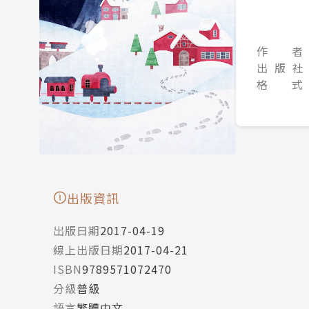
作 者
出 版 社
格 式
出版資訊
出版日期
2017-04-19
線上出版日期
2017-04-21
ISBN
9789571072470
分級
普級
語言
繁體中文