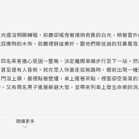
天光還沒明顯轉暗，前廳卻搖曳著撲朔奇異的白光，映著窗外
悅目應時的木柴，前廳裡靜謐美好，跟他們剛逃過的狂暴風雪
有四名乘客擔心受困一整晚，決定離開車廂步行至下一站。然
，甚至還有人昏倒。就在眾人快要走投無路時，眼前出現一幢
。門沒上鎖，屋裡點著壁爐，桌上擺著茶點，裡面卻空蕩蕩的
時，又有兩名男子進屋躲避大雪，並帶來列車上發生命案的消
於可怕暴風雪裡的空蕩小屋，各路人馬如同困獸，駭人陰謀悄
獨特的故事背景。推理小說名家桃樂絲‧榭爾絲曾稱讚約瑟‧
閱讀更多
」
合《東方快車謀殺案》與她的其他密室小說，角色刻劃細膩，