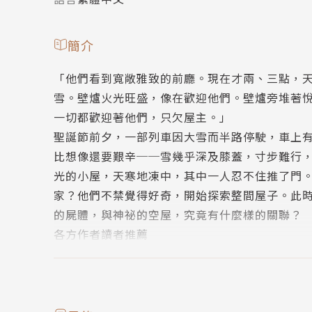
簡介
「他們看到寬敞雅致的前廳。現在才兩、三點，
雪。壁爐火光旺盛，像在歡迎他們。壁爐旁堆著
一切都歡迎著他們，只欠屋主。」
聖誕節前夕，一部列車因大雪而半路停駛，車上
比想像還要艱辛──雪幾乎深及膝蓋，寸步難行
光的小屋，天寒地凍中，其中一人忍不住推了門
家？他們不禁覺得好奇，開始探索整間屋子。此
的屍體，與神祕的空屋，究竟有什麼樣的關聯？
各方作者讀者推薦
「一本『黃金時期』的出色推理小說，故事發生
「火車、暴風雪與異常吸引人的小屋，構成相當
筆法無與倫比，本書的重新發行證明此言不虛。
「一部阿嘉莎．克莉絲蒂式的聖誕推理傑作，結