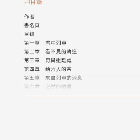
目錄
勝。」
作者
「本書氛圍獨具，從頭精采到尾。眾角色帶著缺
書名頁
「在無聊的雨天，本書正是我要的良伴。情節別
目錄
第一章 雪中列車
作者簡介
第二章 看不見的軌道
約瑟．傑佛遜‧法瓊
第三章 奇異避難處
著有六十餘部犯罪驚悚小說，當年備受讚譽，英
第四章 給六人的茶
的功力無與倫比。」法瓊如今最知名的作品是《
第五章 來自列車的消息
第六章 必然的噴嚏
第七章 折返的史密斯
第八章 四柱床
第九章 道德面思索
第十章 小姐的安排
第十一章 潔西繼續寫日記
第十二章 砲火隆隆的晚餐