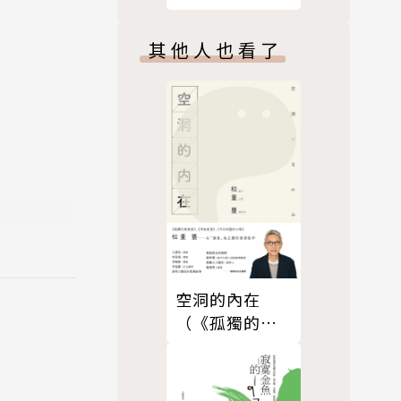
其他人也看了
悚氛圍方面
空洞的內在
（《孤獨的美
食家》松重豐
首部創作）