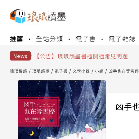
【公告】琅琅書店服務升級重要說明及
推薦
全站分類
電子書
電子雜誌
【公告】因 Readmoo 讀墨系統維護
【公告】琅琅讀墨數位閱讀資產合併與
【公告】琅琅讀墨書櫃開通常見問題
News
【公告】琅琅讀墨 3 分鐘完成書櫃開通
【公告】琅琅書店服務升級重要說明及
琅琅悅讀
琅琅讀墨
電子書
文學小說
小說
凶手也在等雪停
【公告】因 Readmoo 讀墨系統維護
凶手