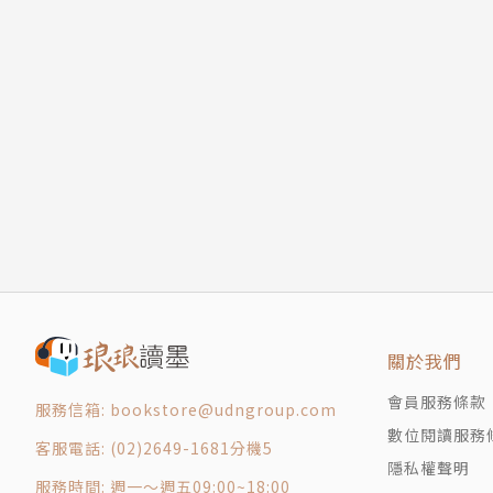
第十三章 二號線索
第十四章 一號線索和三號線索
第十五章 對抗浪濤
第十六章 羅伯特‧湯森的想像
第十七章 回想方才
第十八章 大衛的遭遇
第十九章 新人加入
第二十章 初來乍到
第二十一章 諾拉的說法
第二十二章 燈光全滅
第二十三章 「知情人士」
關於我們
第二十四章 血紅之路
第二十五章 二十年後
會員服務條款
服務信箱: bookstore@udngroup.com
第二十六章 官方版本
數位閱讀服務
客服電話: (02)2649-1681分機5
第二十七章 潔西的結尾
隱私權聲明
服務時間: 週一～週五09:00~18:00
版權頁