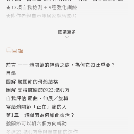
★13項自我檢測 + 9種強化訓練
★附作者親自示範居家練習影片
R 上班族改善坐姿步態
閱讀更多
R 健身者提升肌力、強化體能
R 運動員成績突飛猛進
目錄
R 高齡者走路穩健、延緩退化
前言 ── 髖關節的神奇之處，為何它如此重要？
目錄
腰痛治不好、走路時腿不舒服、身體僵硬、姿勢不良，
圖解 髖關節的骨骼結構
問題根源可能是「髖關節」！
圖解 支撐髖關節的23塊肌肉
髖關節是人體中受力最大的關節，即使只是站著，髖關
自我評估 屈曲．伸展／旋轉
節承受的負擔也很大，女性因為天生骨骼構造，髖關節
寫給髖關節「正在」痛的人
的負荷往往過大。肌力不夠、體重過重、運動過量，導
第1章 髖關節為何如此靈活？
致髖關節過度使用，或是長時間維持同一個姿勢，髖關
髖關節可以朝六個方向轉動
節沒在動，都可能讓髖關節卡卡甚至疼痛。
多達23塊肌肉參與髖關節的運作