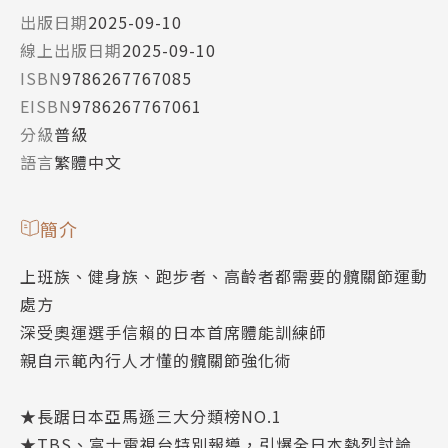
出版日期
2025-09-10
線上出版日期
2025-09-10
ISBN
9786267767085
EISBN
9786267767061
分級
普級
語言
繁體中文
簡介
上班族、健身族、跑步者、高齡者都需要的髖關節運動
處方
深受奧運選手信賴的日本首席體能訓練師
親自示範內行人才懂的髖關節強化術
★長踞日本亞馬遜三大分類榜NO.1
★TBS、富士電視台特別報導，引爆全日本熱烈討論