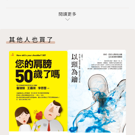
黑猩猩不知何謂「髖關節痛」？
你的髖關節健康嗎？看鞋底就知道
驅動髖關節的神奇肌肉
閱讀更多
鞋底前側嚴重磨損的人，通常有骨盆前傾，邁出步伐的
人類尚未完全適應直立兩足行走？
瞬間，總會覺得髖關節卡卡的。鞋底後側磨損的人，則
「劈腿」隱藏的可怕風險
習慣彎腰駝背，通常是髖關節靈活度差、整天坐辦公室
其他人也買了
髖關節的「唇」好厲害
的人或高齡者。
第2章 髖關節是怎麼受傷的？
當心退化性髖關節炎找上你
身體穩定就靠髖關節
軟骨會進行新陳代謝
․上下樓梯很吃力，可能是支撐髖關節的臀部肌肉出了
置換人工髖關節的時機很難決定
問題
行徑失調引發的疼痛
․躺著不動，髖關節疼痛反而不會變好
恢復身體平衡的矯正運動
․以為是腰痛、坐骨神經痛，其實可能是退化性髖關節
骨盆「沒有擺正」的「骨盆歪斜」
炎
不爬樓梯，臀肌無力
․180度劈腿不是每個人都適合，容易造成肌肉拉傷，
關於「疼痛」，人體的不可思議
髖關節穩定度變差
因為「不動」，所以更痛
․會不會使用髖關節，決定了跑者的實力
「厚底鞋」增加髖關節受傷的風險
․穿厚底鞋跑步會增加髖關節受傷風險