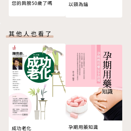
您的肩膀50歲了嗎
以頸為鑰
第3章 髖關節「無法正常運作」是什麼情況？
․學會使用內核心肌群，能減輕髖關節負擔
正常的髖關節必須「柔軟」
穩定上半身的「內核心肌群」
現在就開始鍛鍊，到100歲都耐用的身體地基
會不會使用髖關節，決定了跑者的實力
貼心圖解髖關節的肌肉骨骼、檢測和訓練動作，只要掃
其他人也看了
厚底鞋的優勢在於髖關節不用「彎曲」
瞄QR Code，跟著作者親自示範的影片自行在家練
貼地型跑法的缺點
習，就能有效預防髖關節提早老化磨損，跑跳跨蹲都變
從鞋底可看出一個人的走路姿勢與髖關節的健康程度
得靈活有力。
「評估身體狀況」是健身的第一步
改善髖關節功能的三個步驟
專欄 發現髖關節神奇之處的心路歷程
第4章 調整髖關節，使肌肉平衡
身體力行、評估髖關節的方法
改善大肌肉的柔軟度
大腿後肌
股四頭肌
孕期用藥知識
成功老化
臀大肌