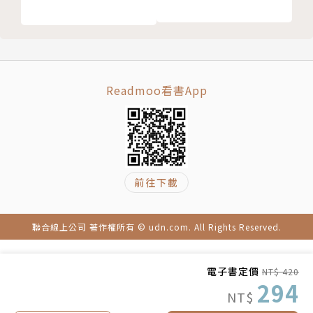
內收肌群
外展肌群
發現自己身體的問題
第5章 擴大髖關節的可動區域
Readmoo看書App
放鬆小肌肉的緊張
鬆髖練習
透過動態伸展讓動作更流暢
膝部交叉轉體
強力伸展小肌群
前往下載
髖內旋伸展
第6章 鍛鍊髖關節
在腳步不穩的情況下活動身體
聯合線上公司 著作權所有 © udn.com. All Rights Reserved.
穩定力訓練
透過腿部畫圓來訓練核心肌群
電子書定價
NT$ 420
294
腿部畫圓
NT$
鍛鍊屈曲與伸展的力量