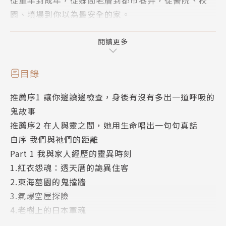
從童年到成年，從鄉間老厝到都市巷弄，從醫院、校
園、墳場到你以為最安全的家。
這不是虛構小說，每一篇都是令人毛骨悚然的回憶實錄
閱讀更多
——
目錄
◆穿紅衣的怨靈站在透天厝樓梯口……
推薦序1 讓你邊讀邊檢查，身後有沒有多出一道呼吸的
◆老樹上的日本軍魂依然守著戰敗的孤影……
鬼故事
◆墓園深處的「鬼擋牆」讓全家在原地繞不出去……
推薦序2 在人與靈之間，她用生命唱出一句句真話
◆畢業旅行中「福X飯店」，不該打開的電梯……
自序 我們與祂們的距離
◆被因果業力耽誤的唱作歌手……
Part 1 我與家人經歷的靈異時刻
1.紅衣怨魂：透天厝的詭異住客
鬼屋、嬰靈、亡靈跟隨、鬼仔抓交替、醫院電梯遇
2.東海墓園的鬼擋牆
鬼……都曾真實上演。
3.氣爆空屋探險
有些鬼不嚇人，有些人卻令人發寒，每一則故事，都是
4.老樹上的日本軍魂
一次與「另一個世界」的交會。
5.福x飯店的詭異之夜：畢業旅行的真實恐怖事件