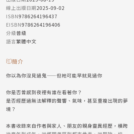
線上出版日期
2025-09-02
ISBN
9786264196437
EISBN
9786264196406
分級
普級
語言
繁體中文
簡介
你以為你沒見過鬼——但祂可能早就見過你
你是否曾感到夜裡有誰在看著你？
是否經歷過無法解釋的聲響、氣味，甚至重複出現的夢
境？
本書收錄來自作者與家人、朋友的親身靈異經歷，橫跨