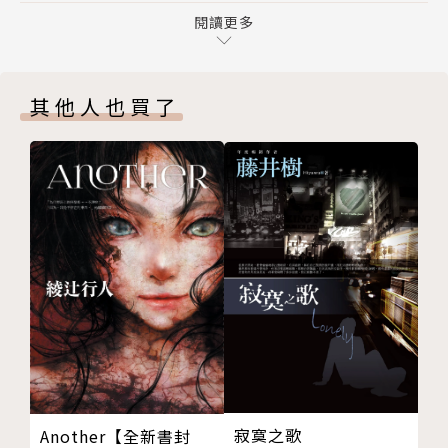
6.邪靈奪舍：坐在墓地石棺上的女人
閱讀更多
作者簡介
7.吹狗螺：來自另一個世界的警告
8.路邊不規則的兩亡靈：絕望交替
孫以恩 / Sun Yi En
其他人也買了
9.嬰靈作祟：被因果業力耽誤的唱作歌手
10.白場國樂團湊人數：遇見逝者本人
歌手｜詞曲創作人｜製作人｜歌唱老師｜行銷企劃｜作
11.台中望高寮夜景區遇鬼事件
家
12.台中都會公園月老祠夜景鬼故事
擁有超過16年音樂創作、製作、百場以上商業歌唱表
13.哥哥的靈異經歷：沉默的守護者
演及教學經驗，音樂合作橫跨韓國、日本、上海、香
14.媽媽的軍中鬼故事：禁閉室自殺的怨靈作祟
港、台灣及美國西雅圖，並與日本名製作人菊池一仁、
15.那年，命案的夜晚
中山邦夫攜手完成多首作品，累積多樣化音樂創作與跨
16.醫院電梯遇鬼事件
界合作歷練。
17.水鬼仔抓交替
18.阿公恐怖又帶點淒美的愛情故事
主要合作藝人
19.阿嬤的陪伴與不解的靈異現象
韓國：EXO 男子天團
Part 2 出自朋友之口的鬼魅傳聞
大陸：張藝興 LAY
寂寞之歌
Another【全新書封
20.書局的女老闆與她的「墜落」