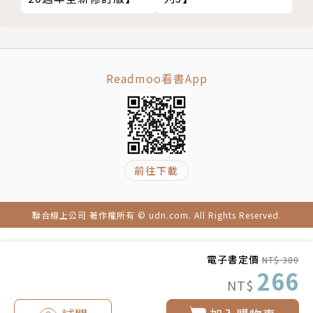
社群平台：
孫以恩 ∞ Sun Yi En Official www.youtube.com/
@Sunyien6/featured
Readmoo看書App
奇異N解 www.youtube.com/@Amazing-N1
孫以恩 www.facebook.com/akko.sun.7?ref=tn_t
nmn
@akko3069 www.instagram.com/akko3069/#
前往下載
聯合線上公司 著作權所有 © udn.com. All Rights Reserved.
電子書定價
NT$ 380
266
NT$