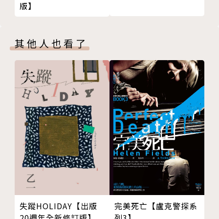
日本：Hey! Say! Jump、七穗、AKB48
版】
21.無聲的跟隨
台灣：亞洲吉他之神 - ID&Masa 樂團、Lulu 黃路梓
22.十三猛鬼屋的詛咒：設計師朋友一家租到鬼屋
茵、SpeXial、羅宏正
23.好客阿嬤請吃飯
上海：張天、AKB48 TeamSH
其他人也看了
24.午夜加油站
香港：莊錠欣 ELKIE
25.鬼話連篇：那晚的低語
美國西雅圖：麋鹿王國樂團
版權頁
網紅：蕭小M、張聖子、小紫
電視演出經歷
台視《金牌麥克風》｜東南衛視《一唱百和》｜年代電
視《愛唱才會贏》
得獎經歷
靈異錯別字鬼故事徵稿大賽 第一名
全國精神健康創作大賽 第二名
聲創盃全國歌唱大賽 第三名 (並獲製作人特別獎)
完美死亡【盧克警探系
失蹤HOLIDAY【出版
列3】
20週年全新修訂版】