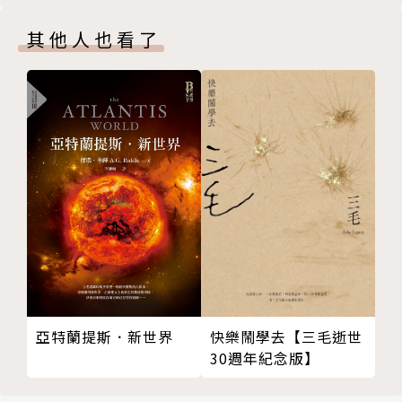
在幻象與真實交會的邊界，泰琳終將做出選擇。這是一
其他人也看了
場關於成長、背叛、選擇與和解的旅程，也是一段關於
人性與異類之間，匯聚共存可能的希望之光。
▌感動推薦
為了想像那些不屬於單一個體、以有別於人類的感官來
感知世界的存在，我研究了關於地球上其他生物的感知
世界的書籍。儘管我再次感受到以人類的感官資源去想
像這點有多麼貧乏，但仍認為這項作業具有挑戰一次的
價值。
──金草葉｜(本書作者)
快樂鬧學去【三毛逝世
亞特蘭提斯．新世界
30週年紀念版】
《派遣者》以宏大的敘事建立了這樣一個宛如宮崎駿腐
海森林的世界，提醒人類是如此重要，又是如此渺小。