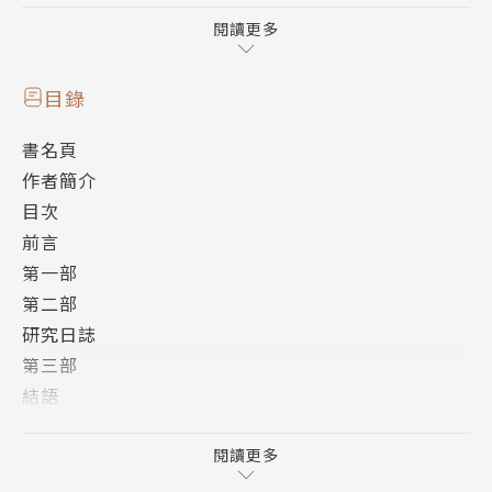
在未來的某個年代，地球淪陷於名為「泛濫體」的外星
閱讀更多
生物手中。這些變異的生命體，外觀如同螢光蕈類，讓
城市瀰漫一股詭譎之美。色彩斑斕的世界，每一處都像
目錄
是潑灑了強烈原色的顏料，無比絢麗，無一例外。占領
書名頁
城市的氾濫體就像互相爭奇鬥豔似的散發出光芒。他們
作者簡介
不但帶來無法控制的傳染瘋疫，還迫使人類躲入幽暗的
目次
地下世界苟延殘喘。唯有極少數天生免疫的人，才能經
前言
訓練後成為「派遣者」，踏上地表執行殘酷又機密的任
第一部
務。
第二部
研究日誌
這份工作需要你同時擁抱這份愛與憎恨。你必須無比熱
第三部
愛某樣事物，但同時，你必須無比憎恨它，恨得恨到想
結語
要燒毀它。只有能夠承受這種痛苦的人，才能成為派遣
作者的話
者。
書末推薦 我們從來就不只是「我們」：讀《派遣者》
閱讀更多
／邱常婷
女孩泰琳自幼由派遣者伊潔芙撫養長大，將成為派遣者