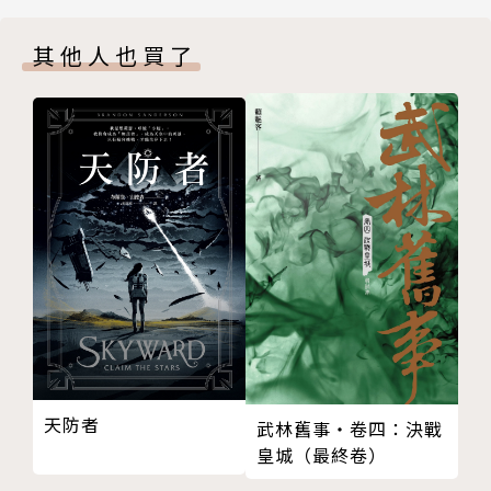
版權頁
視為唯一夢想，卻不曾理解伊潔芙那句「要對泛濫體心
其他人也買了
封底
懷憎惡」的真正含義。當命運將她推向測試舞台，幻覺
與幻聽卻悄悄在她腦中覺醒，在派遣者的考核測試最終
階段，引導她做出一連串不可預測的行動——甚至，在
人群面前劃破氾濫體，釋放了癲狂芽孢。
幻聽與幻覺從何而來？名為「我」的存在，界線在哪
裡？
她本該被驅逐，卻又因通過考核成為真正的派遣者，被
派往地表執行幾近送死的任務。在荒蕪與怪異交錯的地
上，她與曾為人類的「樹沼人」相遇——正邪的界線模
糊，敵我成謎，而泰琳的童年創傷逐漸喚醒真相的裂
天防者
武林舊事‧卷四：決戰
口：那些被遺忘的孩童，以實驗為名的虐殺陰謀，派遣
皇城（最終卷）
者的真實使命究竟為何？