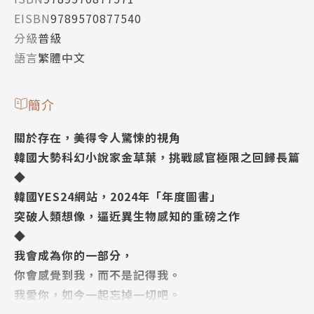
EISBN
9789570877540
分級
普級
語言
繁體中文
簡介
關於存在，美得令人驚悚的視角
韓國大勢科幻小說家金草葉，挑戰感官極限之回歸長篇
◆
韓國YES24網站，2024年「年度圖書」
突破人類想像，逼近異生物感知的重磅之作
◆
我會成為你的一部分，
你會感覺到我，而不是記得我。
我愛你，如今一起忘掉一切吧。