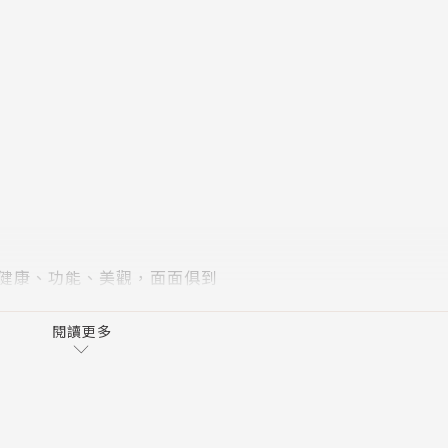
牙、缺牙、牙周病等問題，詳細解說暴牙、戽斗、齒列擁擠、
矯正治療後可達到的效果及改善的程度。
畫
的年齡、如何尋找適合自己的醫師、矯正期間治療注意事項、
確的診療資訊，建立良好的醫病溝通平台，重新展現自信美好
醫學知識，幫助您打造一口好牙，重新展現自信美好的笑容，
案。
讀者理解在接受牙齒矯正治療前，能先瞭解牙齒矯正前後診治
合作，讓治療能更為通暢而有效率。
——健康、功能、美觀，面面俱到
後的患者應該注意的診療及生活照護的關鍵細節，讓您能完全
黃金微笑的完美比例，輕鬆為健康與美麗加分。
閱讀更多