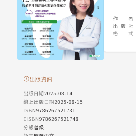
作 者
出 版 社
格 式
出版資訊
出版日期
2025-08-14
線上出版日期
2025-08-15
ISBN
9786267521731
EISBN
9786267521748
分級
普級
語言
繁體中文