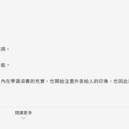
疾病，
收功能。
了內在學識涵養的充實，也開始注重外表給人的印象，也因此
。
錯誤就醫觀念，希望藉由本書深入淺出的說明，搭配彩色清楚
內容、治療的方式及進行流程。
閱讀更多