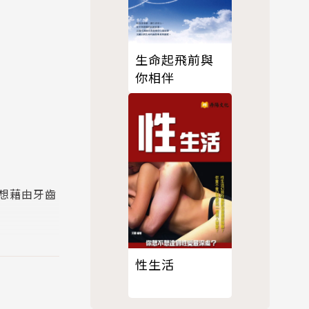
生命起飛前與
你相伴
想藉由牙齒
的圖片對
性生活