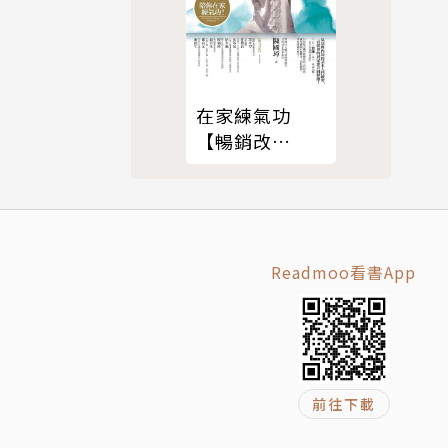
在家練氣功
【暢銷改
版】：中華武
術四大派梅花
門流傳千年的
居家養生法
Readmoo看書App
前往下載