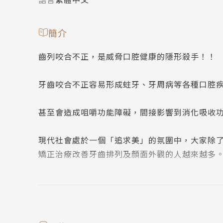
簡介
齒列咬合不正，是威脅口腔健康的隱形殺手！！
牙齒咬合不正容易形成蛀牙、牙周病等各種口腔
甚至會造成咀嚼功能障礙，間接影響到消化吸
現代社會處於一個「追求美」的氛圍中，大家除
矯正治療改善牙齒排列及顏面外觀的人越來越多
然而對於網路上流傳一些似是而非、以訛傳訛的
照，可以讓一般大眾更清楚瞭解齒顎矯正治療的