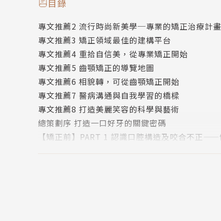
本書針對暴牙、戽斗、上下顎骨發育有落差、蛀
目錄
咬合不正的狀態可能對口腔造成的危害，並列出
專文推薦2 流行時尚新美學─專業的矯正治療計
專文推薦3 矯正領域最佳的建構平台
同時貼心收集最常見的問答題，解說最適合矯正
專文推薦4 重拾自信美，從專業矯正開始
多久等相關問題，期望讀者透過本書能獲得最正
專文推薦5 齒顎矯正的導覽地圖
專文推薦6 相貌轉，可從齒顎矯正開始
★權威專家：作者群提供最正確的齒列矯正相關
專文推薦7 醫病溝通與自我學習的橋樑
療診治技術大公開，教您正確掌握健齒的美麗方
專文推薦8 打造美麗笑容的科學與藝術
★圖文並茂：全書以簡明易懂的圖文呈現，協助
總策劃序 打造一口好牙的關鍵密碼
醫學常識與注意事項，促進患者與醫師之間充分
【矯正前】PART 1 認識口腔構造及咬合不正
★關鍵詳解：特別規劃在矯正前、矯正期、矯正
口腔基本構造
口整齊潔白的美齒及顏面外觀的核心技術，創造
牙齒
牙周組織
▎矯正前一定要知道的8件事 ▎
齒列及齒列發育
乳牙齒列
1.咬合不正→認識上下齒列排列關係
恆牙齒列