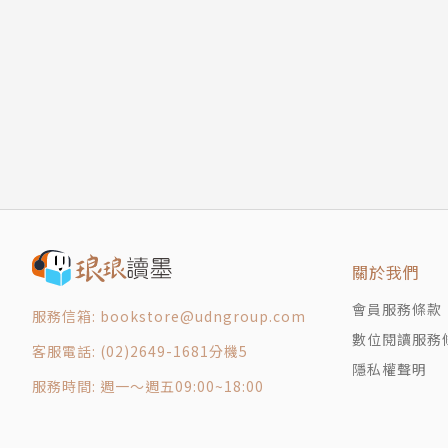
2.初診諮詢→如何找對優質的好醫師
顳顎關節及顏面肌肉群
3.齒列矯正→治療系統、技術面面觀
嘴唇、臉頰及舌頭
4.矯正裝置→各種材質分類介紹比較
咬合不正的分類
5.人工植牙→基底工程的技術大解析
上下齒列前後關係位置
6.跨科診療→治療的前後順序學問大
上下齒列垂直關係位置
7.保固維持→守護齒列不變動的關鍵
上下齒列橫向關係（牙弓寬度）異常
8.疑惑解答→超熱門矯正前&後26問
上下顎骨關係對顏面外觀的影響
咬合不正的原因
【隨書貼心提供】
遺傳
關於我們
環境
◎矯正期間【最正確的口腔清潔法】
咬合不正的缺點
◎矯正期間【有助齒列穩定的肌肉功能訓練法】
會員服務條款
服務信箱: bookstore@udngroup.com
1. 咀嚼功能障礙
◎齒顎矯正【評估問卷】、【初步診斷與治療計
數位閱讀服務
客服電話: (02)2649-1681分機5
2. 容易蛀牙
◎【功能性齒顎】矯正&【數位隱形】矯正
隱私權聲明
服務時間: 週一～週五09:00~18:00
3. 引起牙周病
4. 發音學習障礙
◤◤暢銷增訂◢◢：★★數位隱形矯正的最新發
5. 阻礙顎骨的正常發育