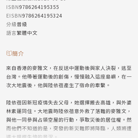
ISBN
9786264195355
EISBN
9786264195324
分級
普級
語言
繁體中文
簡介
來自香港的麥雅文，在反送中運動後與家人決裂，逃至
台灣。他帶著運動後的創傷，慢慢融入這座島嶼，在一
次大地震後，他與陸依蓓產生了宿命的牽繫。
陸依蓓因新冠疫情失去父母，她選擇搬去高雄，與外婆
林素蓮同住。大地震時陸依蓓意外救了落難的麥雅文，
與他一同參與占領空屋的行動，爭取災後的居住權。然
而他們不知道的是，突發的新災難即將降臨，人類將遭
遇大規模失憶的景況。