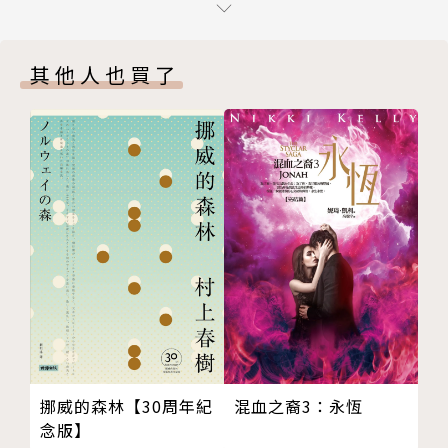
╱●11 寓居
╱●12 起源
《擦亮記憶的星塵》架構於可能並不遙遠的未來。小說
其他人也買了
╱●13 真假實驗
結合台灣近幾年的社會經歷：既有社會運動如：反送
╱●14 重逢
中、占領空屋、以及本外省議題；也有氣候變異造成的
╱●15 叛
影響，如地震、空污、病毒；以及這塊島嶼永遠存在的
╱●16 大局已定
軍事危機及地緣政治。陳育萱欲探討在這個接近末日的
╱●17 祕密會議
時空裡，當人類反覆經歷不同的災難打擊，生命存在的
╱●18 浪漫的行動者
意義以及人性的複雜與韌性──儘管有恐懼、焦慮、自
╱●19 未完待續
私，但同時也存在互助、關懷與善行。書中藉由主角麥
╱●20 大規模的空白
雅文、陸依蓓與林素蓮，探討屬於我們這個時代的人
╱●21 關於ＭＮＮ
性。
╱●22 取捨
╱●23 屋子跟人的關係
╱●24 大肆流行
作者簡介
挪威的森林【30周年紀
混血之裔3：永恆
╱●25 輪迴
念版】
╱●26 不祥
陳育萱