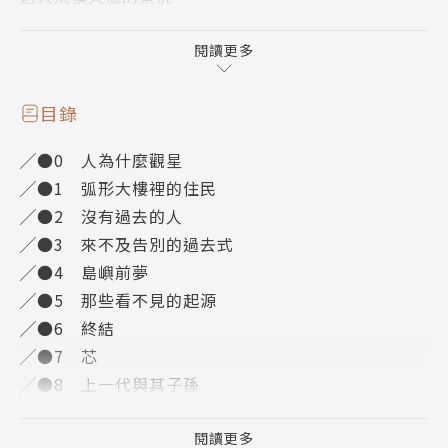
就像COVID-19席捲人類社會時的措手不及，當一個、
閱讀更多
兩個、三個……越來越多人突然在瞬間失去記憶，生活
停擺、社會崩解，人們才意識到，新出現的卡曼病毒就
目錄
像劇烈阿茲海默症。新興醫療公司MNN成為救世主，
╱●0 人為什麼觀星
它們推出的保存機器讓各國爭先恐後爭取名額，上傳記
╱●1 弧形大樓裡的住民
憶。當科技再度成為生存與政治的一環，陸依蓓和麥雅
╱●2 沒有過去的人
文則各自經歷恐懼、自我懷疑、失落，以及彼此對於記
╱●3 來不及告別的過去式
憶的不同價值觀。
╱●4 島嶼前夢
╱●5 那些看不見的起源
那日，終於迎來了生命中最關鍵的一刻。
╱●6 終結
╱●7 芯
國家級警報大響，陸依蓓和麥雅文逃出大樓，躲進地下
╱●8 上一代與其子孫
室，眼前的景色分不清是流星墜落、抑或軍事攻擊。記
╱●9 前兆
憶被遺落的星塵反覆摩擦，新一波災難的降臨，是改變
╱●10 當大樓攔腰震倒之後
閱讀更多
生活的可能？還是代表將墜入一場永不甦醒的惡夢？