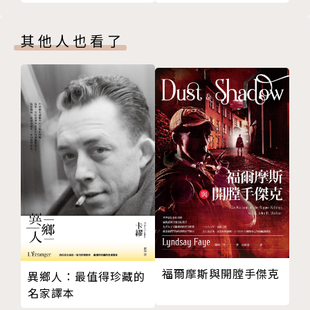
╱●27 惡之花
╱●28 火星上的人
彰化人，臺師大學國文系、東華大學創英所畢業。曾獲
其他人也看了
╱●29 事物的開端
時報文學獎、林榮三文學獎、宗教文學獎、文化部藝術
╱●30 塌縮
新秀、國藝會常態補助、「書寫高雄」計畫補助、美國
╱●31 失敗的經驗
佛蒙特藝術中心駐村作家、臺灣文學基地駐村作家、美
╱●32 選擇
國聖塔菲藝術中心駐村作家（2025年9月-11月）。
╱●33 還剩下什麼
╱●34 一起觀星吧
作品入選《台灣民主小說選法文版》、《九歌109年小
╱●35 回望
說選》、《九歌104年散文選》。著有短篇小說集《那
╱ 關於作者
些狂烈的安靜》、《南方從來不下雪》，長篇小說《不
測之人》，散文集《佛蒙特沒有咖哩》，與版畫家林達
祐合作繪本《在黑夜抓蛇》，其餘作品見各副刊。
福爾摩斯與開膛手傑克
異鄉人：最值得珍藏的
名家譯本