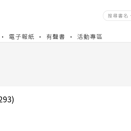
資產合併結果查詢
電子報紙
有聲書
活動專區
中，本站同步暫停部分閱讀服務
書櫃開通申請
與資產合併申請圖文教學
資產合併結果查詢
中，本站同步暫停部分閱讀服務
293)