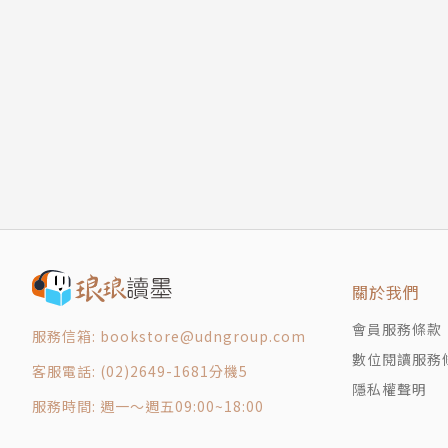
慢・蔓・謾◎f.c.
入，探討社會與人性；仁狼血黑則從自身的低谷
遺書◎Yuki
察者，他們的作品不僅是對犯罪的描繪，也是對
毀滅摸起來是什麼樣子◎鄭琬融
◎名家作品大觀◎
【潛行的意志——當殺意與暴力偽裝成一種病徵
古抄本詛咒案◎查爾斯・戴利・金／既晴譯
賣火柴的普羅米修斯◎白帽子
實體幻象案◎查爾斯・戴利・金／既晴譯
在遠古的洞穴裡，一名尼安德塔人遇見了一位神
推理小說界的赫胥黎──談查爾斯・戴利・金◎
寓言式的對話逐步揭露文明與交換的本質。當火
◎精選翻譯小說◎
起源的奇幻想像。
不是管家做的◎克蕾格・萊斯／A.Z.譯
三右衛門之罪◎芥川龍之介／既晴譯
手術台上的賭注◎衍波
關於我們
◎推理集錦◎
一場手術失敗，掀起婚姻與道德的漣漪。當醫療
犯罪實案現場——張桂卻命案◎艾德嘉
無法化解的秘密與試煉。手術室內的每一秒都充
會員服務條款
服務信箱: bookstore@udngroup.com
波光衍影——病從口入，禍從口出◎衍波
頭。
數位閱讀服務
客服電話: (02)2649-1681分機5
另眼看劇——《天久鷹央的推理病歷表》◎田羽
隱私權聲明
遊戲開始 Games start——《Before I Forge
服務時間: 週一～週五09:00~18:00
潛伏期◎瘋說
詩意尋蹤
在病毒肆虐的近未來，三位失業青年組隊搶劫，