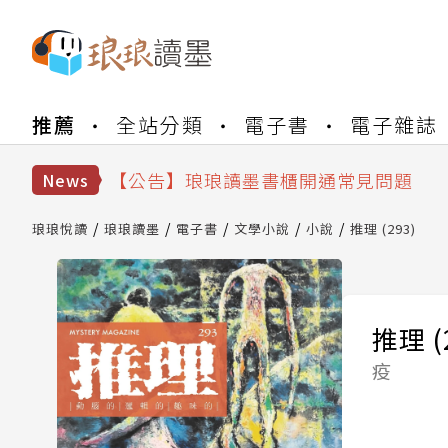
【公告】琅琅書店服務升級重要說明及
推薦
全站分類
電子書
電子雜誌
【公告】因 Readmoo 讀墨系統維護
【公告】琅琅讀墨數位閱讀資產合併與
【公告】琅琅讀墨書櫃開通常見問題
News
【公告】琅琅讀墨 3 分鐘完成書櫃開通
【公告】琅琅書店服務升級重要說明及
琅琅悅讀
琅琅讀墨
電子書
文學小說
小說
推理 (293)
【公告】因 Readmoo 讀墨系統維護
推理 (
疫