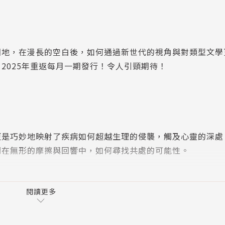
園地，在漫長的空白後，如何通過新世代的視角與對類型文學
2025年重返每月一期發行！令人引頸期待！
更是巧妙地映射了疾病如何超越生理的侵襲，觸及心靈的深處
間在無形的摩擦與回響中，如何尋找共處的可能性。
閱讀更多
影。本期以「疫」為主題，透過小說與藝術，描繪人如何在恐
見證變異時代的創傷，更在文字中追問：面對失序與孤寂，我