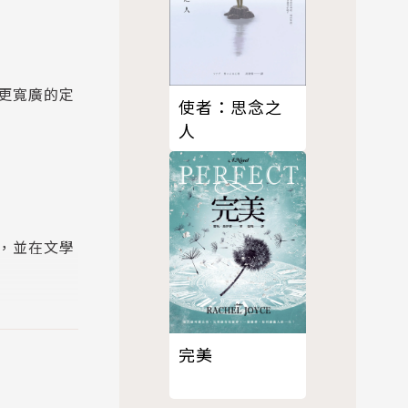
更寬廣的定
使者：思念之
人
，並在文學
完美
懼中尋找共
們是否還能