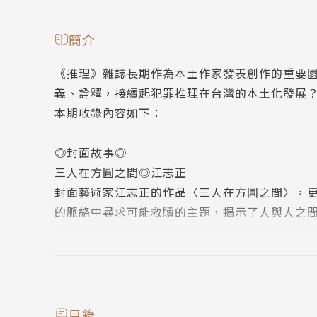
簡介
《推理》雜誌長期作為本土作家發表創作的重要
義、詮釋，接續起犯罪推理在台灣的本土化發展？
本期收錄內容如下：
◎封面故事◎
三人在方圓之間◎江志正
封面藝術家江志正的作品〈三人在方圓之間〉，
的脈絡中尋求可能救贖的主題，揭示了人與人之
◎本期動態◎
主編紀事◎洪敍銘
疫情不只是疾病，更是情感錯位與制度裂痕的顯
處的可能。從科技進化到人性殘缺，我們不只是
目錄