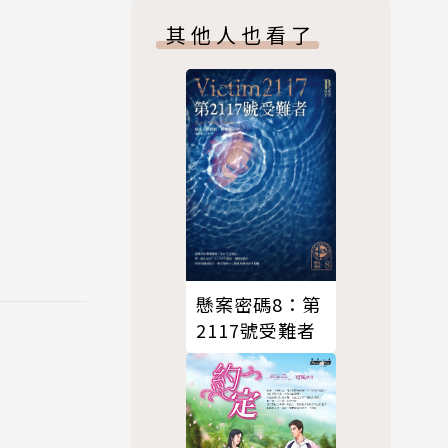
其他人也看了
局。從疑雲
於診斷與共
腦切除術的
話，也是對
懸案密碼8：第
2117號受難者
，透過林佛
意的角度切