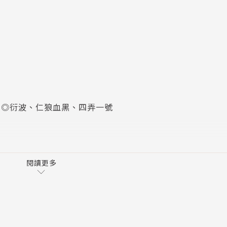
，以新手醫師的實習過程為軸，揭開病歷背後的隱情與制度困
機與醫病關係，層層剝繭，真相往往藏在人心最深處。一場關
病灶之外，醫治人生難題。
景◎衍波、仁狼血黑、四弄一號
日、韓的推理小說揭露醫療與疾病背後的人性與黑暗。從美國
療癒轉生，每一篇都是一場對疾病、創傷與社會制度的深度對
發生什麼事◎路邊攤／喬齊安整理
》◎Leo
閱讀更多
》◎M.S.Zenky
景◎衍波、仁狼血黑、四弄一號
的設計師。四弄一號、衍波、仁狼血黑這三位各具特色的作家
。四弄一號以其理工背景，追求邏輯的嚴謹；衍波則從魔幻詩