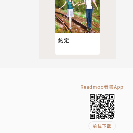
是時代的觀
約定
賣的誕生，
語言與慾望
Readmoo看書App
盤旋著長年
心深處的念
前往下載
也成為彼此