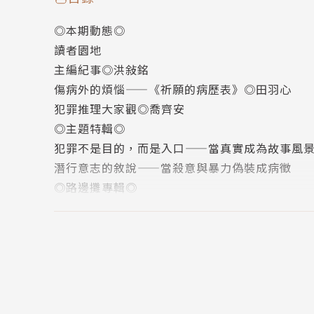
理解彼此？
◎本期動態◎
讀者園地
傷病外的煩惱——《祈願的病歷表》◎田羽心
主編紀事◎洪敍銘
醫師也是偵探？臨床推理小說《祈願的病歷表》
傷病外的煩惱——《祈願的病歷表》◎田羽心
重重的傷口、扭曲的保險理賠，到幽微的人性動
犯罪推理大家觀◎喬齊安
感的醫療探案，邀你深入現場，體會醫者如何在
◎主題特輯◎
犯罪不是目的，而是入口——當真實成為故事風
犯罪推理大家觀◎喬齊安
潛行意志的敘說——當殺意與暴力偽裝成病徵
從冰冷手術刀到病態心理的迷宮，三部來自美、
◎路邊攤專輯◎
悲劇、日本戰前心理罪案，到韓國幽靈韓醫院的
真正的恐懼不是來自於鬼，而是不知道接下來會
恐懼與救贖的小說回聲。
知情的責任，與漠視的業報——《解謎前，請投幣
將鬼故事寫成一份早餐——《早餐店阿姨什麼都記得住
◎主題特輯◎
也許我們從未正常——《異常》◎慣看春秋
犯罪不是目的，而是入口——當真實成為故事風
◎創作推理小說◎
在犯罪推理小說的世界中，每一位作者都是謎題
封樓夢◎思婷
兒獎的舞台展現了他們對於犯罪故事的獨到見解