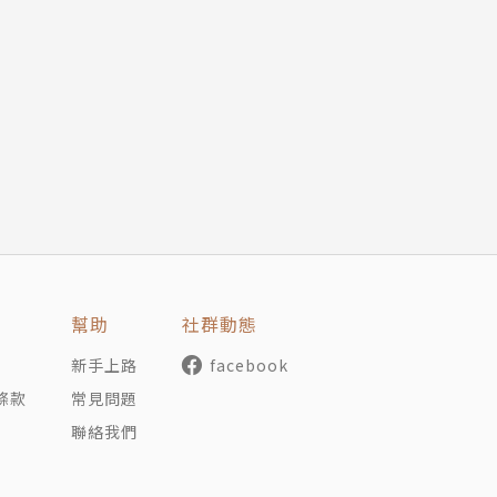
經歷中，找到寫作的救贖。這些作者不僅是故事的講述者，更
當代社會的深刻反思。
】
祕的小女孩，手中搖曳的火苗即將改變歷史。從火的贈與到買
白帽子
光照亮夜色，也照見未來的代價與選擇。這是一場關於進化、
幫助
社群動態
意外牽動家庭與名譽的風暴，一位看似平凡的妻子，內心其實
滿壓力，而真正的風險，或許從來不在刀鋒之上，而是藏在人
新手上路
facebook
條款
常見問題
心
聯絡我們
t》◎賴特
試圖從混亂中翻轉命運。口罩、疫苗、體溫計成為生活日常，