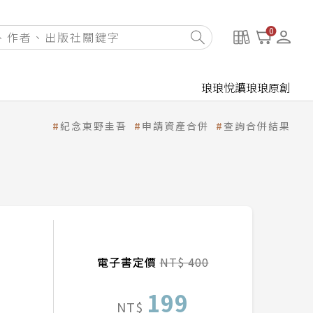
0
琅琅悅讀
琅琅原創
紀念東野圭吾
申請資產合併
查詢合併結果
電子書定價
NT$ 400
199
NT$