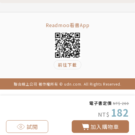
火龍爸爸
小火龍的爸爸，辛苦的烤玉米賺錢養家，把小火龍扶養
長大，現在退休了，偶而陪孩子打棒球。是個好脾氣的
Readmoo看書App
好爸爸。
巫師
本來是「巫師便利商店」店長，但自從小火龍到「巫婆
前往下載
便利商店」打工，他的生意就一落千丈，最後還被國王
勒令停業，他只好帶著女兒躲到深山荒廢的古堡裡隱
居，從此對小火龍懷恨在心。
聯合線上公司 著作權所有 © udn.com. All Rights Reserved.
小魔女
電子書定價
NT$ 260
巫師的女兒，有點迷糊，但很喜歡上學，就算跟著父親
182
NT$
隱居在古堡裡，還是很喜歡寫功課。至於她的母親是誰
呢，卻始終是個謎，連作者也不知道。
試閱
加入購物車