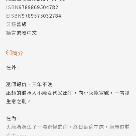
ISBN
9789869504782
EISBN
9789575032784
分級
普級
語言
繁體中文
簡介
在外，
巫師報仇，三年不晚，
巫師的繼承人小魔女代父出征，向小火龍宣戰，一雪搶
生意之恥。
在內，
火龍媽媽生了一場奇怪的病，終日臥病在床，龍體愈腫
愈大……