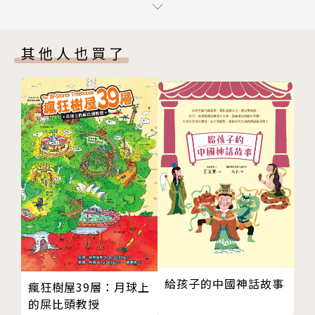
副導（繪者）的話 在地獄與天堂之間
而這一頭，小火龍正為了火龍媽媽臥病在床的事，傷心
的掉淚，殊不知一場復仇風暴正襲捲而來。這一龍與一
其他人也買了
魔女相會之後，會發生什麼事？是糊塗小魔女失了糊塗
魔法打敗了小火龍？還是傷心過度的小火龍意外贏了小
魔女呢？火龍媽媽的病能治好嗎？這次的故事，精采絕
倫，還來了一位令你意想不到的神秘嘉賓！這位神秘嘉
賓，會為故事帶來什麼樣的高潮呢？如果你看過了前三
集，第四集絕對不容錯過！如果你還沒看到前三集中的
任何一集，請一定要到各大通路指名購買！
★ 小火龍故事系列
火龍家庭故事集：2008年榮獲台北市立圖書館最受小
學生歡迎十大好書故事文學類第一名。
小火龍棒球隊：2009年榮獲中國時報開卷好書最佳童
給孩子的中國神話故事
瘋狂樹屋39層：月球上
書獎。
的屎比頭教授
小火龍便利商店：2012年榮獲台北市立圖書館最受小