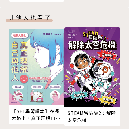
學生歡迎十大好書低年級組第一名。
小火龍與糊塗小魔女：2012年八月神祕登場，爆笑指
其他人也看了
數可期。
角色介紹
小火龍
其實已經不小了，卻還不太會控制自己的噴火量。被火
龍學園退學後，爸媽還是很愛他。上一集在巫婆的便利
商店打工，賺了一百枚金幣，在草原上開了一家美麗的
花園餐廳。
火龍媽媽
【SEL學習讀本】在長
小火龍的媽媽。原本是主角之一，但這集卻戲份很少，
STEAM冒險隊2：解除
大路上，真正理解自己
太空危機
她一直向作者抗議，但作者卻假裝沒聽到。
與他人 (I)