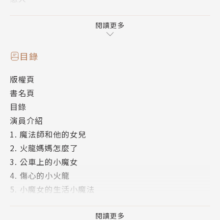
蠟燭兩頭燒的小火龍，該怎麼度過這棘手的難關呢？
閱讀更多
經營便利商店失利的魔法師，帶著女兒居住在深山裡。
目錄
版權頁
這天，魔法師倚著欄杆嘆氣，不經意聽到女兒小魔女造
書名頁
的作業句子：「來了，來了，火龍飛來了」，頓時往事
目錄
歷歷在目，勃然大怒的魔法師仰天長嘯，誓言報仇，卻
演員介紹
不慎跌落欄杆，重重落地，連魔法棒也應聲斷裂。為了
1. 魔法師和他的女兒
搶救父親，糊塗的小魔女情急之下，誤將爸爸變成了一
2. 火龍媽媽怎麼了
隻青蛙。
3. 公車上的小魔女
4. 傷心的小火龍
這下可糟了，仇都還沒報，這會兒又變成了一隻青蛙，
5. 小魔女的生活小魔法
恐怕離報仇的日子更加遙遠了。小魔女決定代父出征，
6. 沒想到……
她頂著一頂俠客帽，出發去找小火龍。
導演（作者）的話 NG片段幕後特輯
閱讀更多