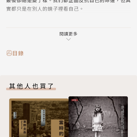
最後卻總是變了樣。我們都企圖反抗自己的命運，但其
實都只是在別人的鏡子裡看自己。
為了擺脫窮困，二十多歲的我考慮投考警察，因為生而
為人，要不就是追求一個安穩的生活，要不就是找個偉
閱讀更多
大的目標生存。警察，或許是最好的選擇。可是大哥卻
不贊成，他說警察命賤，不過是當權者的保鑣，我只好
目錄
打消念頭。
沒想到，大哥的憂心卻一語成讖。原本一件單純的勞資
其他人也買了
糾紛，竟演變成政治鬥爭，矛盾一觸即發，社會也隨之
失控。新聞輿論高舉正義的大旗，還說暴力是必要之
惡。但百姓呢？最終只能任人宰割。
我們是人，不是螞蟻。我無法理解，徹底撕裂這個社
會，並傷害自己應該保護的對象，到底有什麼值得？但