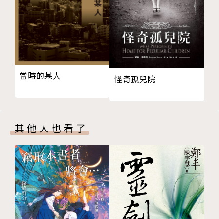
在人心惶惶的此時此刻，弱小的我也只能消極地祈求自
身的安全。
直到那天，我認識了編號「6663」與「4447」兩位阿
Sir，並偶然聽見鄰居密謀的計畫，人生便落入了不可
逆轉的漩渦，從此再也無法回頭……
當時的某人
怪奇孤兒院
以詭譎謎面呈現本格邏輯之美，以人物心理描寫社會殘
酷現實。從2013到1967，六篇故事逆時針串接成一部
香港的近代浮世繪――豪門恩怨、黑幫角力、越獄囚犯、
其他人也看了
內鬼惡鬥、警廉衝突、左派暴動，陳浩基用剃刀邊緣的
感性，環環相扣的劇情，刻劃了愛恨、嫉妒、復仇與榮
譽，完美融合「本格派」與「社會派」精髓，堪稱21
世紀推理小說的劃時代之作，也造就華文推理小說史上
的重要里程碑。