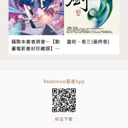
作者簡介
陳浩基
香港中文大學計算機科學系畢業，台灣推理作家協會海
靈劍．卷三(最終卷)
竊取本書者將會…【動
外成員。2008年以童話推理作品〈傑克魔豆殺人事
畫電影書封珍藏版】：
本屋大賞入圍作！改編
件〉入圍第六屆「台灣推理作家協會徵文獎」決選，翌
同名動畫！
年又以續作〈藍鬍子的密室〉及犯罪推理作品〈窺伺藍
色的藍〉同時入圍第七屆「台灣推理作家協會徵文獎」
決選，並以〈藍鬍子的密室〉贏得首獎。之後，以推理
Readmoo看書App
小說《合理推論》獲得「可米瑞智百萬電影小說獎」第
三名，以科幻短篇〈時間就是金錢〉獲得第十屆「倪匡
科幻獎」三獎。
前往下載
2011年，他以《遺忘．刑警》榮獲第二屆「島田莊司