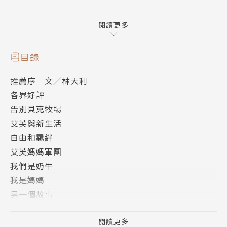
她和家人們都聽過一個美麗的傳說——所有生命都來自
牛的故鄉「梅多瑪」，在那裡，所有的牛都能自由自在
閱讀更多
地飛翔。
一場突如而至的災難使貝克牧場遭逢巨變，瑪那和兩個
目錄
牛姊妹被帶到新的牧場，一切，都和她以為的不一樣
推薦序 文／林大利
了：
各界好評
告別貝克牧場
＃在貝克牧場，瑪那有親愛的兄弟姊妹；新牧場只有一
艾芙與新生活
大群母牛，每一隻小母牛都叫「艾芙」？
自由和羈絆
＃曾經自由奔跑的草場、抓癢用小球粒皮樹都不見了；
艾芙媽媽軍團
新牧場到處都是放射狀的電線，螫到就疼！
我們是奶牛
＃一天，一支冰冷的器具進入瑪那和「艾芙」們的身
我是媽媽
體，接著，她們竟然都懷孕了…
另一個故事
牛的翅膀
十個月後，瑪那第一次生下寶寶。她舔舐新生的女兒、
斐勒麥梅多瑪
閱讀更多
用氣味給她取了獨一無二的名字「艾姆」。但是，和所