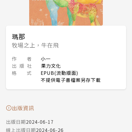
瑪那
牧場之上，牛在飛
作 者
小一
出 版 社
果力文化
格 式
EPUB(流動版面)
不提供電子書檔案另存下載
出版資訊
出版日期
2024-06-17
線上出版日期
2024-06-26