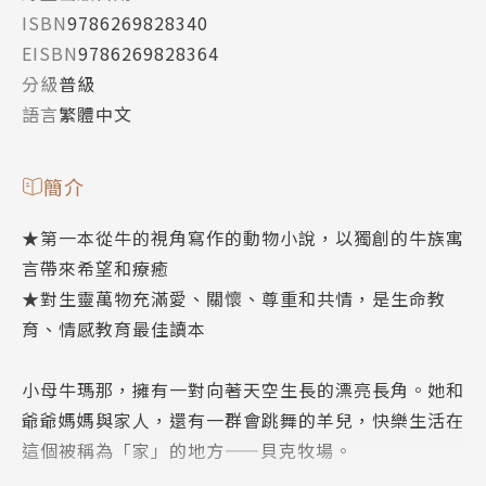
ISBN
9786269828340
EISBN
9786269828364
分級
普級
語言
繁體中文
簡介
★第一本從牛的視角寫作的動物小說，以獨創的牛族寓
言帶來希望和療癒
★對生靈萬物充滿愛、關懷、尊重和共情，是生命教
育、情感教育最佳讀本
小母牛瑪那，擁有一對向著天空生長的漂亮長角。她和
爺爺媽媽與家人，還有一群會跳舞的羊兒，快樂生活在
這個被稱為「家」的地方——貝克牧場。