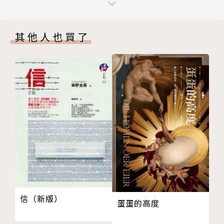
牛在飛
有在新牧場中出生的小牛犢一樣，人類立刻把「艾姆」
【後記】
帶走了——瑪那不明白，當自己生下小牛、成了以奶水
其他人也買了
哺育萬物的奶牛以後，為什麼必須和親愛的家人、稚嫩
的女兒分開？她聽說過：
很久很久以前，世界沒有天與地的分別。
在美麗的斐勒麥梅多瑪，每個生命都有共同的名字，萬
物彼此相愛，毋須分離。
為了尋找艾姆，為了弄清所有小牛失蹤的真相，
瑪那奮力將她那雙美麗大角向天空展開，像在飛翔一
樣…
她能與女兒和散失的家人團聚，回到她思念的梅多瑪
信（新版）
蛋蛋的高度
嗎？