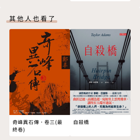
暖心推薦
其他人也看了
古碧玲｜作家、上下游副刊總編輯
余家斌｜國立臺灣大學森林環境暨資源學系教授
李後璁｜自然引路人
林大利｜生物多樣性研究所副研究員
馬尼尼為 ｜詩人、作家
（依姓氏筆畫序）
各界好評
「人類的飲食習慣決定這個世界的面貌。透過作者細膩
的筆觸與富含寓意的故事讓我們窺見農場動物的生活，
反思人與自然的關係。」——余家斌｜國立臺灣大學森
林環境暨資源學系教授
奇峰異石傳．卷三(最
自殺橋
終卷)
「食物鏈的學理，我們都知道。但人類的生活，建基於