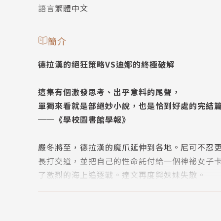
語言
繁體中文
簡介
德拉漢的絕狂策略VS迪娜的終極破解
這集有個激發思考、出乎意料的尾聲，
單獨來看就是部絕妙小說，也是恰到好處的完結
──《學校圖書館學報》
嚴冬將至，德拉漢的魔爪延伸到各地。尼可不忍
長打交道，並把自己的性命託付給一個神祕女子
了激烈的海上追逐戰。達文再度與妹妹失散。
迪娜無法調和現形師的能力和黑術士的天賦，陷
的心思攪得更複雜。但她破繭而出的時刻即將到