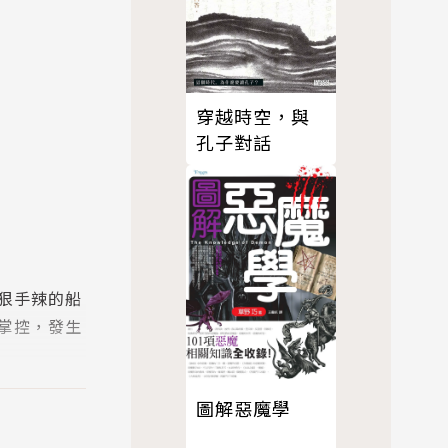
穿越時空，與
孔子對話
狠手辣的船
掌控，發生
圖解惡魔學
關係，把她
的無情手