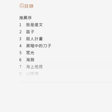
段，迪娜、達文和尼可只有一次成功的機會。
目錄
推薦序
佳績紀錄
1 我是達文
★ 全系列銷售超過
500,000
冊
2 笛子
★ 全球售出
26
國版權
3 殺人計畫
★ 改編音樂劇兩年內售出
110,000
張票
4 黑暗中的刀子
★ 第一集改編電影獲「丹麥金像獎最佳兒童電影
5 耳光
6 海狼
作者
7 海上追逐
琳恩‧卡波布
8 山怪灣
Lene Kaaberbøl
9 兔崽子
10 奔向瓦崙
十五歲就發表第一部作品，如今已是丹麥當代最
11 偷渡客
作，至今已售出二十六國版權，曾獲得「丹麥學校
12 卡蜜安
學校圖書館員協會獎：最佳童書」及「丹麥BØF
13 龍王不在家
的驚人票房。《現形師傳奇》的英文版是卡波布親自