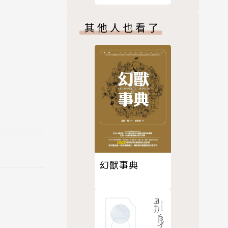
其他人也看了
幻獸事典
暢銷代表
獎」、「北歐
十一萬張票
本書即譯自卡