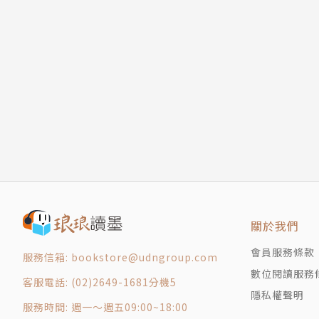
14 買賣
波布翻譯的英文版。）
15 白霜
16 織女的網
她談到這部作品的靈感來源：「七歲的時候，我
17 交換條件
如今，必要的話，我可以面不改色在人前說謊。
18 士兵
那會是怎樣呢？現形師會是非常有用也有必要存
19 怪物
她相處想必是一大考驗。」
20 龍血
21 更殘酷的枷鎖
卡波布也寫成人讀物，《行李箱男孩》（與Agnete
22 重回白樺村
23 稀世珍寶
專職寫作之前，她曾做過高中老師、文案寫手、
24 比黑還黑的黑暗
關於我們
25 剪翅
譯者
26 黃蜂刺
謝佩妏
會員服務條款
服務信箱: bookstore@udngroup.com
27 惡臭
數位閱讀服務
客服電話: (02)2649-1681分機5
28 白色死神
清大外文所畢，專職譯者。
隱私權聲明
服務時間: 週一～週五09:00~18:00
29 真實夢境