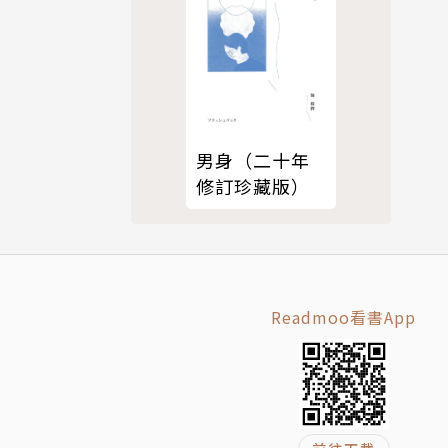
一眼看穿。
矯飾偽裝，
親的話，跟
男身（二十年
修訂珍藏版）
。
Readmoo看書App