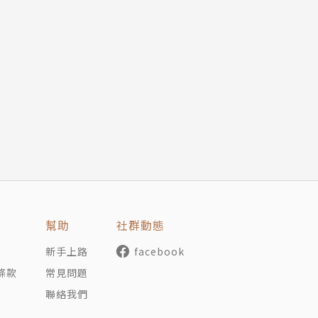
是玻璃做的，至少我媽這麼認為。我心裡在想什麼，她都可以
但假如世界上有個女人只要看著你的眼睛，就能看穿你所有的
在的一種人，但也是會讓你坐立難安的人。如果她剛好是你母
 Friis合著）是她享譽歐美的犯罪小說傑作。
編輯、清潔員和馬術教練。目前定居於英吉利海峽上的薩克島
幫助
社群動態
新手上路
facebook
條款
常見問題
聯絡我們