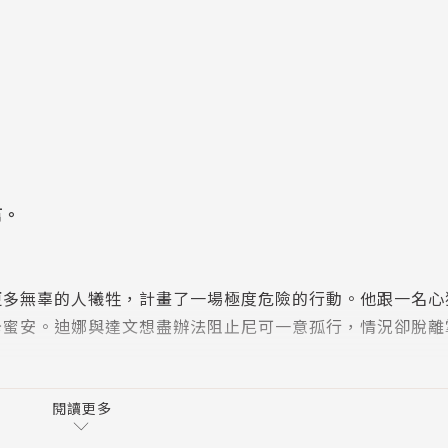
篇。
更多無辜的人犧牲，計畫了一場極度危險的行動。他跟一名心
卡蜜安。迪娜與達文想盡辦法阻止尼可一意孤行，情況卻脫離
入痛苦掙扎。父親的家族又來糾纏她。尼可和卡蜜安的不尋常
閱讀更多
來。她將認清自己的使命。面對惡龍隨行的龐大軍隊和德拉漢