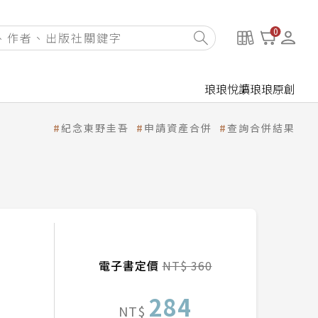
0
琅琅悅讀
琅琅原創
紀念東野圭吾
申請資產合併
查詢合併結果
電子書定價
NT$ 360
284
NT$