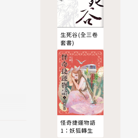
生死谷(全三卷
套書)
怪奇捷運物語
1：妖狐轉生