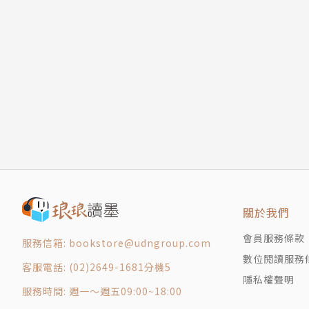
2.8 破相
在暴力世界裡追求情義、理念、純愛的熱血
2.9 再遇
2.10 朋友
「暴力團」頭目火兒，講道義、重然諾，一雙火
2.11 哥哥
可他誓死效忠的大老闆竟對他的親人趕盡殺絕，
第三章
母親慘死，弟兄濺血，一連串的打擊讓火兒燃燒
3.1 青春燃燒
但雙手難敵眾拳，最終不敵陰險算計與武功強手
3.2 變天
他命懸一線之際，奮力逃往暴力團無法碰觸的禁
3.3 相濡以沫
那裡是鐵鎖籠台遍布，污槽篷簷，外牆斑駁，一
3.4 城下一戰
毒販、黑道、貧民、盜賊、逃犯、密醫，龍蛇雜
3.5 明星
卻是火兒此生復仇的唯一希望之城……
3.6 閉關
關於我們
3.7 叉蛋飯
各方名人推薦（按筆劃順序）
會員服務條款
3.8 尋找熱血的奧義
服務信箱: bookstore@udngroup.com
九色夫（知名暢銷作家）、九把刀（知名暢銷作
數位閱讀服務
3.9 最重要的小事
（知名暢銷作家）、星子（知名暢銷作家）、莊
客服電話: (02)2649-1681分機5
隱私權聲明
3.10 心跳回憶
詩》作者）、溫瑞安（武俠名家）、劉浩良（《
服務時間: 週一～週五09:00~18:00
第四章
家）、護玄（華文暢銷作家）港台名家聯手推薦