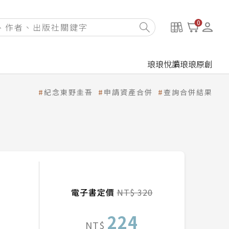
0
琅琅悅讀
琅琅原創
紀念東野圭吾
申請資產合併
查詢合併結果
電子書定價
NT$ 320
224
NT$