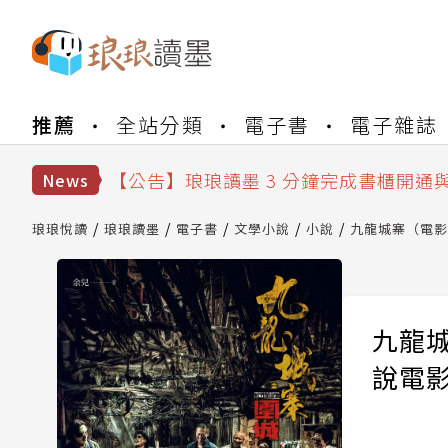
【公告】琅琅書店服務升級重要說明及
推薦
全站分類
電子書
電子雜誌
【公告】琅琅讀墨數位閱讀資產合併與
【公告】琅琅讀墨書櫃開通常見問題
【公告】琅琅讀墨 3 分鐘完成書櫃開通
News
【公告】琅琅書店服務升級重要說明及
【公告】琅琅讀墨數位閱讀資產合併與
琅琅悅讀
琅琅讀墨
電子書
文學小說
小說
九龍城寨（電影
九龍
說電