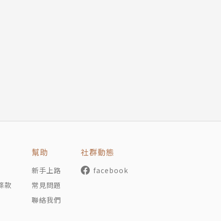
大作！
拳打遍天下。
復仇火燄，孤身獨闖油麻地欲手仞仇人，所經之處手起刀落，
之下，
地──「九龍城寨」。
座座錯綜複雜的違章建築彷如罪惡的迷宮，
處的「三不管」非法地帶，
幫助
社群動態
新手上路
facebook
家導演）、天航（知名作家）、牛佬（《古惑仔》漫畫原作者
條款
常見問題
澄（《無間道》監製）、陳浩基（知名暢銷作家）、喬靖夫（
聯絡我們
衝鋒車》導演）、鄭思傑（《打擂台》導演）、譚劍（知名奇
！