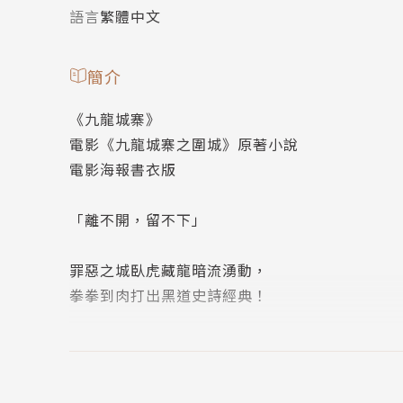
語言
繁體中文
簡介
《九龍城寨》
電影《九龍城寨之圍城》原著小說
電影海報書衣版
「離不開，留不下」
罪惡之城臥虎藏龍暗流湧動，
拳拳到肉打出黑道史詩經典！
城寨眾兄弟力抗惡勢力大老闆入侵，
城門大開，打出新秩序！
熱血格鬥 X 黑道史詩