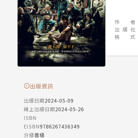
作 者
出 版 社
格 式
出版資訊
出版日期
2024-05-09
線上出版日期
2024-05-26
ISBN
EISBN
9786267436349
分級
普級