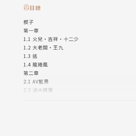
目錄
★十二億台幣鉅製，超強卡司！香港金像獎最佳
楔子
德斌、張文傑、伍允龍主演！
第一章
★入選第77屆坎城影展「午夜展映」單元！
1.1 火兒・吉祥・十二少
★2024年5月17日盛大公映！
1.2 大老闆・王九
1.3 逃
暗黑王道經典之作！
1.4 龍捲風
原著小說改編漫畫榮獲第七屆日本國際漫畫賞！
第二章
2.1 AV藍男
為報血海深仇，他獨闖龍潭油麻地惡鬥，
2.2 滷水雞翼
卻身受重傷，只能逃進三不管的神祕魔窟──
2.3 阿柒
「九龍城寨」！
2.4 我不入地獄 誰入地獄！
2.5 信一
【十四大名家破天荒聯手推薦重量級作品】
2.6 叮噹
2.7 喵喵
一段永恆不朽的江湖傳奇！