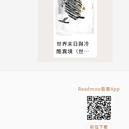
屍橫遍野。
世界末日與冷
酷異境（世界
末日版）
Readmoo看書App
）、吳子雲
《武道狂之
科幻作
前往下載