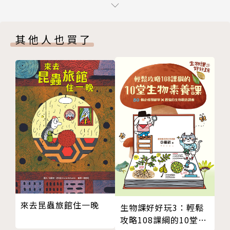
意外的紮營
◆各界推薦
順流的美景
其他人也買了
漫長的一夜
《手斧男孩》是個驚心動魄的故事……不只是歷險而
初遇莎士比亞
已。——美國《出版家》週刊﹙Publisher Weekly﹚
男孩與狼的二重唱
突來的訪客
作者簡介 |
正面交鋒
順其自然
作者／蓋瑞．伯森（Gary Paulsen, 1939~2021）
後記
版權頁
出生在美國明尼蘇達州，先後當過卡車司機、獵捕人、
導演、演員、歌手、水手、工程師、農夫、教師，也曾
經淪為酒鬼。年過八十依然創作不輟，是美國聞名而多
產的作家，從西部小說到家用維修，各類題材應有盡
有，絕大部分取材自他個人的實際經驗。文風精簡樸
來去昆蟲旅館住一晚
生物課好好玩3：輕鬆
實，常以人類與大自然的交會為寫作主題，文評家經常
攻略108課綱的10堂生
拿他與海明威並比。寫作生涯中出版近200本書，共有