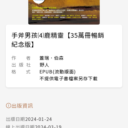
手斧男孩⑷鹿精靈【35萬冊暢銷
紀念版】
作 者
蓋瑞．伯森
出 版 社
野人
格 式
EPUB(流動版面)
不提供電子書檔案另存下載
出版資訊
出版日期
2024-01-24
線上出版日期
2024-03-19