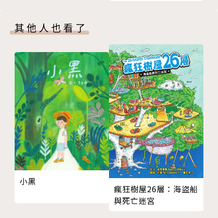
物素養課！
十多種譯文，在各國都備受青睞，出版總冊數達3500
其他人也看了
萬。
伯森不僅榮獲美國圖書館協會（ALA）頒贈的瑪格麗
特．愛德華終身成就獎（Margaret A. Edwards Awar
d），以表彰他對青少年文學的貢獻，其著作《手斧男
孩》﹙Hatchet，系列書皆為野人文化出版﹚、《Dog
song》及《The Winter Room》三書更獲美國知名大
獎「紐伯瑞文學獎」肯定。
譯者簡介 |
譯者／奉君山
小黑
瘋狂樹屋26層：海盜船
與死亡迷宮
台大中文系畢，兼職翻譯，正業養貓。育有二貓一犬，
以左翼青年自居。