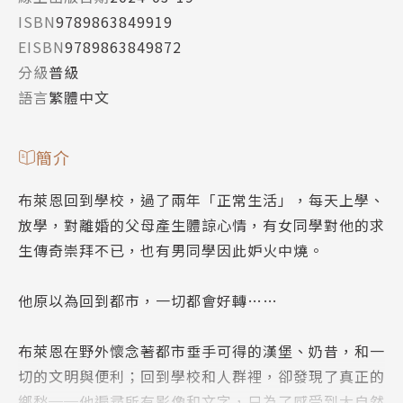
ISBN
9789863849919
EISBN
9789863849872
分級
普級
語言
繁體中文
簡介
布萊恩回到學校，過了兩年「正常生活」，每天上學、
放學，對離婚的父母產生體諒心情，有女同學對他的求
生傳奇崇拜不已，也有男同學因此妒火中燒。
他原以為回到都市，一切都會好轉……
布萊恩在野外懷念著都市垂手可得的漢堡、奶昔，和一
切的文明與便利；回到學校和人群裡，卻發現了真正的
鄉愁──他遍尋所有影像和文字，只為了感受到大自然