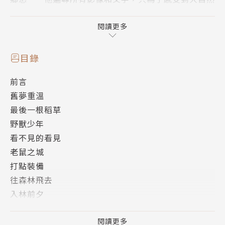
的氣息。
閱讀更多
布萊恩決定回到他「真正的家」，那個曾經讓他又愛又
恨，數度和死亡擦肩的大自然，憑著從前鍛鍊的一身本
目錄
領，這次「返家之路」，是駕輕就熟？還是驚險連
前言
連……
舊夢重溫
最後一根稻草
◆本書特色
野獸少年
看不見的看見
1.精采內容、如實描繪，連《國家地理雜誌》都信以為
老鼠之城
真的13歲男孩求生傳奇！
打點裝備
往森林飛去
2.以《手斧男孩》為首的系列小說，之所以廣受歡迎，
入林前夕
不僅在於情節與故事本身吸引人，更帶領讀者進入一個
布萊恩的清單
遠超過一般冒險小說的文學領域。
重新融入森林
閱讀更多