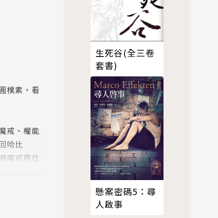
生死谷(全三卷
套書)
圓樸素，看
魔戒、權能
回哈比
將魔戒帶往
懸案密碼5：尋
讀者閱讀過
人啟事
編與再創