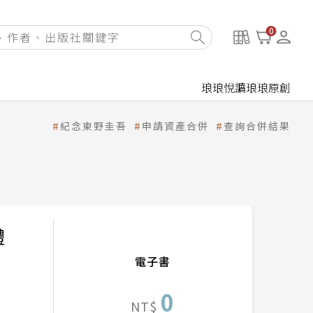
0
琅琅悅讀
琅琅原創
紀念東野圭吾
申請資產合併
查詢合併結果
體
電子書
0
NT$