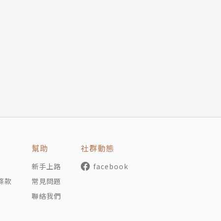
ien, 1892年1月3日—1973年9月2日）
》、《魔戒》等奇幻「故事集」聞名於世，被譽為現代奇幻文
格蘭，於今日的伯明罕成長，鄉間的自然風光和人文風景成為
語、中世紀英語等多種語言，也為日後鑽研中古時期文學打下
二〇年時，托爾金成為里茲大學語言教授，任教期間完成了《
幫助
社群動態
新手上路
facebook
在牛津的日子，由Ｃ. S. 路易斯發起的「跡象文學社」聚
條款
常見問題
老鷹與小孩」酒吧和莫德林學院路易斯的研究室裡聚會。北歐
聯絡我們
成員們朗讀自己的作品，托爾金的《哈比人》和《魔戒》的第