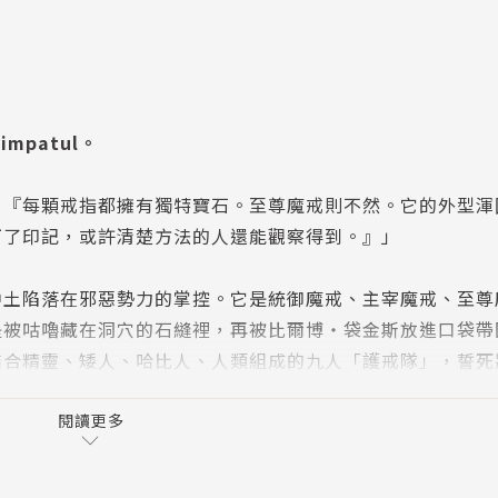
krimpatul。
，『每顆戒指都擁有獨特寶石。至尊魔戒則不然。它的外型渾
下了印記，或許清楚方法的人還能觀察得到。』」
中土陷落在邪惡勢力的掌控。它是統御魔戒、主宰魔戒、至尊
是被咕嚕藏在洞穴的石縫裡，再被比爾博・袋金斯放進口袋帶
結合精靈、矮人、哈比人、人類組成的九人「護戒隊」，誓死
破壞，究竟有多少人可以倖免？
閱讀更多
五五年出版，至今已被翻譯成六十幾種語言，全球估計有上億
了大眾對書中展現的世界進行熱烈的研究，以及大眾傳媒的改