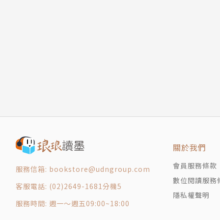
作者簡介 |
J. R. R. 托爾金（John Ronald Reuel Tolk
英國作家、詩人、語言學家、教授，以《哈比人
托爾金因父親職涯，出生於南非，三歲後回到英
作靈感。素有語言天賦的托爾金，自小學習拉丁
金以一等榮譽畢業於牛津大學艾希特學院，一九
彙表》。
關於我們
會員服務條款
服務信箱: bookstore@udngroup.com
一九二五年，托爾金任教於牛津大學彭布羅克學院，
數位閱讀服務
幻文學志同道合的牛津寫作者們，每週固定在「
客服電話: (02)2649-1681分機5
隱私權聲明
作品是文學社成員討論的核心主題，聚會時也由
服務時間: 週一～週五09:00~18:00
這個時期完成。