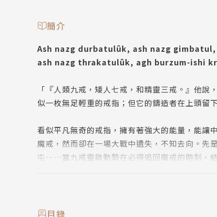
簡介
Ash nazg durbatulûk, ash nazg gimbatul,
ash nazg thrakatulûk, agh burzum-ishi 
「『人類九戒，矮人七戒，和精靈三戒。』他說
似一枚無足輕重的戒指；但它的鑄造者在上頭留
看似平凡無奇的戒指，擁有著強大的能量，能讓
魔戒，然而卻在一場大戰中遺失，不知去向。先
屯……當九戒靈啟動勢在必得追回魔戒的時刻，
末日火山摧毀。魔戒絕倫的能量所帶來的誘惑和
《哈比人》與《魔戒》分別在一九三七年和一九
托爾金的奇幻文學作品。膾炙人口之餘，也引發
目錄