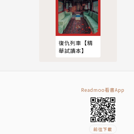
復仇列車【精
學之父。
華試讀本】
托爾金的寫
根基。托爾
中古英語辭
Readmoo看書App
集了熱愛奇
神話和史詩
一部就是在
前往下載