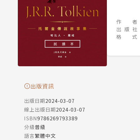
作 者
出 版 社
格 式
出版資訊
出版日期
2024-03-07
線上出版日期
2024-03-07
ISBN
9786269793389
分級
普級
語言
繁體中文