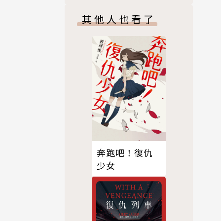
其他人也看了
地圖，激發
、列葛拉
格。它不僅
，探討人性
金所揭示的
奔跑吧！復仇
少女
大學研究所
日後翻譯托