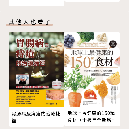
第 15 章 經前症候群與更年期
別再沉默地受苦了！無論是醫生給了你一個你不了解的
第 16 章 萊姆病
診斷結果，或是你身上出現你不知如何說明的症狀；無
其他人也看了
第四部 照顧身心靈的終極健康之道
論是你所愛之人正為疾病所苦，或是你想提供你的病人
第 17 章 消化道健康是療癒之旅的最佳起點
更好的治療與照顧，這本書都有你需要的答案。對於希
第 18 章 為大腦與身體排毒
望活得更久、更健康的人來說，這也是一本絕佳指南。
第 19 章 你該對哪些食物說No？
作者簡介
第 20 章 水果恐懼症
第 21 章 二十八天療癒淨化法
安東尼‧威廉（Anthony William）
第 22 章 療癒靈魂的方法與靜心技巧
第 23 章 助你度過艱難時刻的菁華天使
美國知名醫療靈媒，天生擁有與最高的靈對話的能力，
〈後記〉保持信心，相信你值得過美好的生活
這個高靈會提供他十分精確的健康資訊，這些資訊往往
超前時代許多。四歲時，他宣稱當時沒有任何症狀的奶
奶有肺癌（之後的檢查結果證實了他的話），讓家人大
為震驚。此後，他就一直運用自身天賦去「解讀」他人
地球上最健康的150種
胃腸病及痔瘡的治療捷
食材（十週年全新增修
的身體狀況，並告訴對方如何找回健康。他在提供治療
徑
版）：「該吃什麼？為
建議方面前所未有的準確度和成功率讓他廣受信任，幫