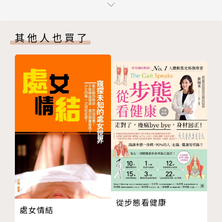
第 2 章 難解疾病的真相
第二部 隱藏的流行病
‧現代醫學尚不清楚如何治療的難解疾病背後的根本原
其他人也買了
第 3 章 EB病毒、慢性疲勞症候群與纖維肌痛症
因
第 4 章 多發性硬化症
‧折磨眾多現代人的疾病的全天然療方
第 5 章 類風濕性關節炎
糖尿病、糖尿病神經病變、慢性疲勞症候群、腎上腺疲
第 6 章 甲狀腺機能不足與橋本氏甲狀腺炎
勞、偏頭痛
第三部 其他難解疾病背後的秘密
經前症候群、更年期症狀、甲狀腺失調、顳顎關節症候
第 7 章 第二型糖尿病與低血糖症
群、眩暈
第 8 章 腎上腺疲勞
帶狀疱疹、自體免疫疾病、類風濕性關節炎、狼瘡、多
第 9 章 念珠菌感染
發性硬化症
第 10 章 偏頭痛
纖維肌痛症、念珠菌感染、EB病毒、萊姆病、腸漏症
第 11 章 帶狀疱疹：結腸炎、顳顎關節症候群、糖尿
候群、結腸炎
病神經病變等問題的真正原因
憂鬱症、注意力不足過動症、自閉症、創傷後壓力症候
第 12 章 注意力不足過動症與自閉症
群
從步態看健康
第 13 章 創傷後壓力症候群
‧全方位照顧身心靈的終極健康之道
處女情結
第 14 章 憂鬱症