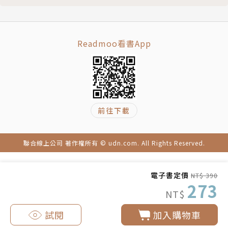
什麼吃？」的驚人真相
助數萬人擺脫病痛之苦，其中包括電影／電視明星、搖
滾歌手、億萬富翁、職業運動員、暢銷書作家，以及無
數已被疾病折磨太久的人。以外，他也是許多醫生遇到
Readmoo看書App
棘手病例時會去尋求建議的對象。
譯者簡介
前往下載
林慈敏
文化大學新聞系畢。出版編輯資歷近二十年，現為自由
聯合線上公司 著作權所有 © udn.com. All Rights Reserved.
譯者與文字工作者。喜愛探索身心靈的奧祕，也喜歡接
觸關於大自然、旅行、文學、人文關懷的事物。譯有
電子書定價
NT$ 390
《往前走的力量》《大商人的祕密》《天空來的人》。
273
NT$
連絡請至：tm.lin66@gmail.com。
試閱
加入購物車