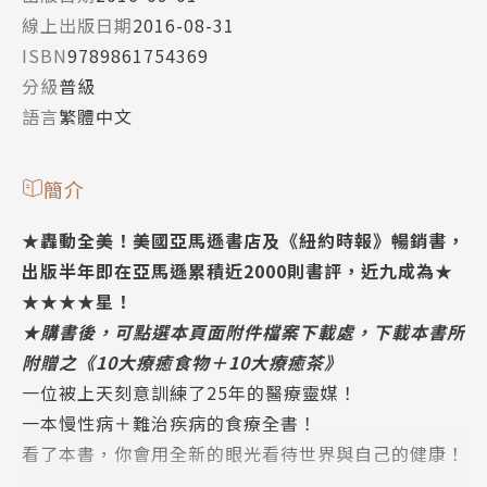
線上出版日期
2016-08-31
ISBN
9789861754369
分級
普級
語言
繁體中文
簡介
★轟動全美！美國亞馬遜書店及《紐約時報》暢銷書，
出版半年即在亞馬遜累積近2000則書評，近九成為★
★★★★星！
★購書後，可點選本頁面附件檔案下載處，下載本書所
附贈之《10大療癒食物＋10大療癒茶》
一位被上天刻意訓練了25年的醫療靈媒！
一本慢性病＋難治疾病的食療全書！
看了本書，你會用全新的眼光看待世界與自己的健康！