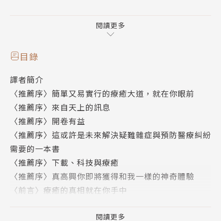
安東尼‧威廉從小擁有療癒人的天賦，至今已成功幫助
數萬名被誤診，或是因為病怎麼治都治不好而受苦的人
閱讀更多
恢復健康。
目錄
四歲的某一天，他在吃晚餐時走向奶奶，將手放在奶奶
譯者簡介
的胸膛，開口說：「肺‧癌。奶奶有肺癌。」當時他連
〈推薦序〉簡單又易實行的療癒大道，就在你眼前
「肺癌」兩個字都說不清楚，遑論明白意思，奶奶也好
〈推薦序〉來自天上的訊息
端端的，所以家人為此震驚無比。但事後奶奶去照X
〈推薦序〉開卷有益
光，證實果真罹患肺癌。之後，無論遇到什麼人，他都
〈推薦序〉這或許是未來解決疑難雜症與預防醫療糾紛
能清楚知道對方的身心健康狀況，以及需要做些什麼來
需要的一本書
改善。
〈推薦序〉下載、科技與療癒
〈推薦序〉真高興你即將獲得和我一樣的神奇體驗
對自己的這項天賦異能，他從好奇、排斥、驕矜、逃
〈前言〉療癒的真相就在你手中
避，到完全臣服，進而將此能力奉獻給因病所苦之人。
第一部 一切的開端
現在，他將二十五年來為許多人找回健康的過程中所得
第 1 章 我就這樣成了醫療靈媒
閱讀更多
知的大量療癒資訊公諸於世。你會在這裡看到：