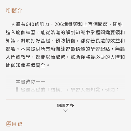
簡介
人體有640條肌肉、206塊骨頭和上百個關節，開始
進入瑜伽練習，能從浩瀚的解剖知識中掌握關鍵要領和
知識，對於打好基礎、預防損傷，都有著長遠的效益和
影響。本書提供所有瑜伽練習最精髓的學習起點，無論
入門或教學，都能以簡馭繁，幫助你將最必要的人體和
瑜伽知識準備齊全。
本書教你──
▌從最基礎的「結構」，學習人體知識，例如：
→認識人體結構的相對位置，例如內外側、起止
端、上下方、屈曲伸張……
閱讀更多
→認識關鍵的骨骼和關節部位，以及其功能和作
用。
目錄
→認識關鍵的肌肉、韌帶、肌筋膜組織，以及相互