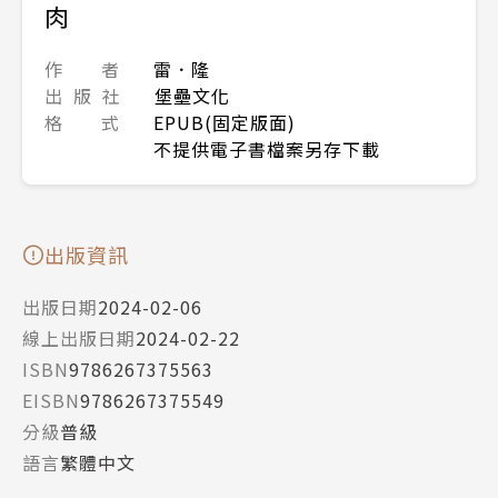
肉
作 者
雷．隆
出 版 社
堡壘文化
格 式
EPUB(固定版面)
不提供電子書檔案另存下載
出版資訊
出版日期
2024-02-06
線上出版日期
2024-02-22
ISBN
9786267375563
EISBN
9786267375549
分級
普級
語言
繁體中文