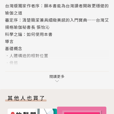
台灣版獨家作者序：願本書能為台灣讀者開啟更穩健的
作用、拮抗和協同的關係。
瑜伽之道
審定序：清楚簡潔兼具細緻美感的入門寶典──台灣艾
▌從最精要的「概念」，學習瑜伽要領，例如：
揚格瑜伽秘書長 張怡沁
→認識何為「鎖印」，收束身心能量。
科學之鑰：如何使用本書
→掌握「氣囊」技巧，鞏固脊椎穩定。
導言
→了解呼吸如何連結肌肉和鍛鍊。
基礎概念
．人體構造的相對位置
一套明確易行、易領會的教材，對於專注練習和精
．骨骼
準學習，至關重要。雷隆醫師師承印度瑜伽宗師艾揚格
．關節
（B.K.S. Iyengar），修練瑜伽已超過40年。在本書
．韌帶
閱讀更多
中，他從骨外科醫學的專業為本，結合多年瑜伽練習的
．肌肉和肌腱
領悟，從現代醫學、運動科學領域通用的語言出發，剖
．動作
析人體知識和瑜伽修練的最基礎要領，讓你的瑜伽練習
其他人也買了
第一部——骨盆帶和大腿
更安全、更專注、更穩定。
第1章：髂腰肌
第2章：臀大肌
本書特色