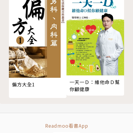
第16章：三角肌
年，多次前往印度普那（Pune）的拉瑪瑪妮艾揚格瑜
第17章：肩旋轉肌群
伽紀念學院（Ramamani Iyengar Memorial Yoga In
第18章：肱二頭肌
stitute），向瑜伽大師艾揚格（B.K.S. Iyengar）學
第19章：肱三頭肌
習，認真觀察紀錄艾揚格的示範和指引。2005年，雷
第20章：胸鎖乳突肌
隆醫師首度運用自身於西方醫學、生物力學、生理學和
第21章：小腿和足部
解剖學的科學訓練，結合數位3D藝術家克里斯．麥西
第22章：前臂和手部
弗的精湛技藝，將瑜伽精髓更加具體明確地放大並分
第23章：肌肉和器官的筋膜層
析，創作出這一套享譽全球，融合科學、藝術和瑜伽之
第24章：呼吸連結
美的瑜伽經典。
第25章：鎖印
一天一Ｄ：維他命Ｄ幫
偏方大全1
你顧健康
第26章：脈輪
統合運用
繪者 克里斯．麥西弗（Chris Macivor）
附錄
視覺藝術家，從事創作超過20年。高中即就讀於
．46種體式中梵英文對照
加拿大名校怡陶碧谷藝術學校（Etobicoke School o
．英中譯名對照
f the Arts），大學就讀於辛尼加學院（Seneca Colle
Readmoo看書App
．中英譯名對照
ge）和瑟丹學院（Sheridan College）。麥西弗涉獵