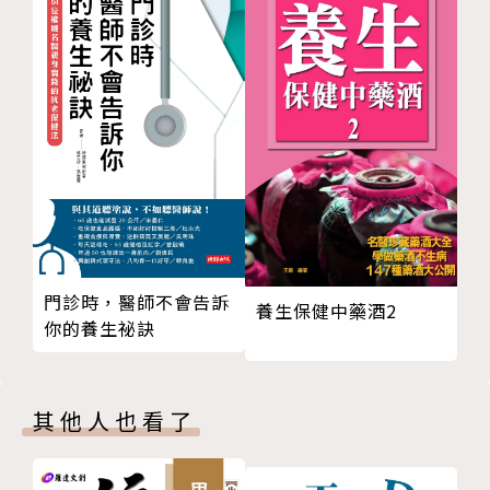
第3章：臀中肌
第4章：闊筋膜張肌
★暢銷全球近20年之瑜伽解剖入門教科用書
第5a章：恥骨肌
★骨外科專科醫師集醫學、生物力學、生理學、解
第5b章：內收大肌
剖學之科學解析
第6章：外旋肌群
★超過600張藝術級3D解剖彩圖
第7章：股四頭肌
★一目了然，以簡馭繁，加倍學習領悟
第8章：大腿後側肌群
第二部——軀幹
作者簡介 作者 雷．隆 醫師（Ray Long, M.D.）
第9章：腹部肌群
骨外科醫學博士，Bandha Yoga創辦人，美國骨
第10章：背部肌群
門診時，醫師不會告訴
科醫學會、骨科創傷協會成員及加拿大皇家醫學會會
養生保健中藥酒2
你的養生祕訣
第11章：背闊肌
員。雷隆醫師自密西根大學醫學院畢業之後，分別於康
第12章：斜方肌
乃爾大學、麥基爾大學、蒙特婁大學和佛羅里達骨科研
第13章：胸大肌和胸小肌
究所實習和研究，目前於美國佛羅里達州等地執業，專
其他人也看了
第三部——肩胛帶和上臂
攻骨外科、運動醫學及家庭醫學。
第14章：菱形肌
第15章：前鋸肌
雷隆醫師學習哈達瑜伽（Hatha Yoga）超過40