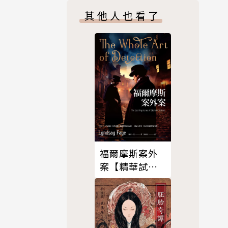
其他人也看了
呢？只要方
福爾摩斯案外
案【精華試讀
響起。是一
本】
有相關的經