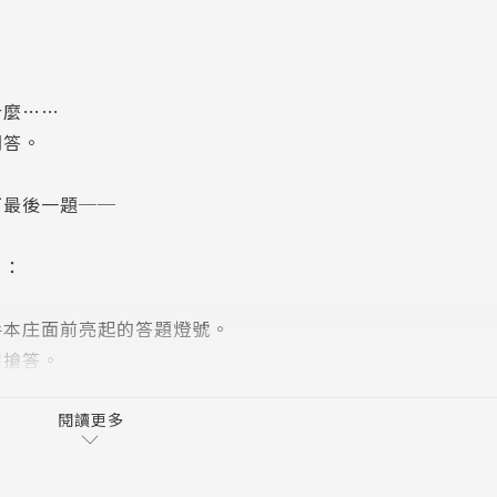
什麼……
問答。
下最後一題──
目：
手本庄面前亮起的答題燈號。
到搶答。
內心雀躍激動。
閱讀更多