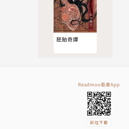
來越大、越
就越強。
胚胎奇譚
卡的此
Readmoo看書App
五郎獎。二
無二的益智
前往下載