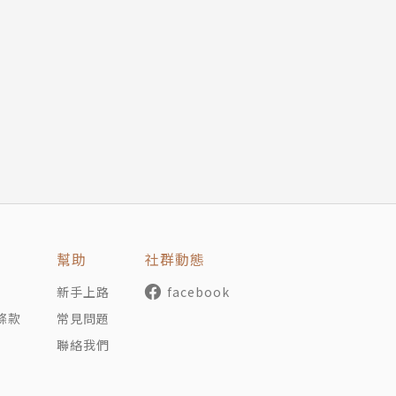
來當濾網，從廣大的世界中撈取答案。人活著，這個濾網會越
個體驗震撼我們，受到震撼的次數越多，益智問答的解題能力
益智問答也在不斷變化。
化研究科博士學程肄業。二○一五年推出第一部作品《烏托尼
幫助
社群動態
表第二部長篇小說《遊戲王國》，奪得日本科幻大獎、山本周
得山田風太郎獎、直木獎，另著有短篇集《謊言與正典》。
新手上路
facebook
推出的新作，顛覆推理類型，並結合娛樂、知識，創造了獨一
條款
常見問題
人動容，獲得日本書店店員票選的本屋大賞第六名。
聯絡我們