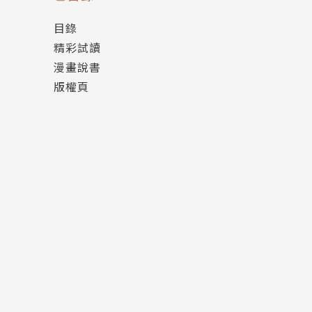
現場凝結了十秒，接著響起「叮咚」的正確解答
目錄
舞台噴出雪花與白煙，三島感到一片茫然，搞不
精彩試讀
零秒搶答？這是在開玩笑嗎？節目組作假嗎？
漫畫說書
還是本庄絆真如傳聞所說，是益智節目的魔法師
版權頁
意想不到的真相映照著人生，讓人喟嘆，卻也驚
書迷熱薦！一翻開就停不下來！
★這本書絲毫沒有一丁點的浪費，所有字句和鋪
★將益智節目的搶答發展為推理故事，這個構想
★有種讓人一窺益智節目背後真相的感覺。非常
★就像摔角不是真的搏生死，益智節目的題目也
向正確，或許你也是贏家。
★在人生這場沒有正解的猜謎裡，我們都還是要
本讓人看完以後、對於人生中發生的無論是好是
益智問答玩家能答對問題，都有相應的理由。也