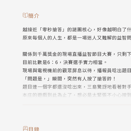
簡介
越接近「零秒搶答」的謎團核心，好像越明白了
原來每個人的人生，都是一場迷人又難解的益智
關係到千萬獎金的現場直播益智節目大賽，只剩
目前比數是6：6，決賽選手實力相當。
現場與電視機前的觀眾屏息以待，播報員唸出題
「問題是，」瞬間，突然有人按了搶答鈴！
題目連一個字都還沒唸出來，三島驚訝地看著對
本庄的遊戲到此為止了，想必是太緊張不小心按
「我贏了！不敢相信，一千萬是我的了！」三島
此時，所有人都驚詫地看著本庄選手……
「媽媽，是小野寺洗衣公司喔。」本庄回答。
目錄