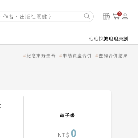
0
琅琅悅讀
琅琅原創
紀念東野圭吾
申請資產合併
查詢合併結果
畫
電子書
0
NT$