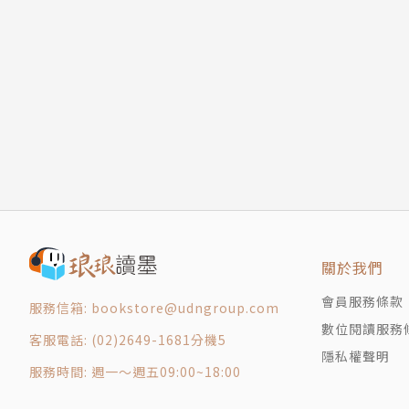
驗就說不出答案，這太理所當然了。
有時候我們在回答題目時，感覺是用自己的經驗
來越密。
我們會發現，原來世界的多樣化遠超乎想像。這
益智問答是有生命的。
益智問答的範圍涵蓋全世界，世界會不斷變化，
【作者簡介】
小川哲
一九八六年生於千葉縣，東京大學研究所綜合文
關於我們
岸》，更奪得早川科幻小說大獎。二○一七年發
○二二年發表第三部長篇小說《地圖與拳》，奪
會員服務條款
服務信箱: bookstore@udngroup.com
《你的謎底，我的謎題》是小川哲榮獲直木獎後
數位閱讀服務
客服電話: (02)2649-1681分機5
遊戲小說，從答題映照人生，情節鋪陳的翻轉令
隱私權聲明
服務時間: 週一～週五09:00~18:00
【譯者簡介】