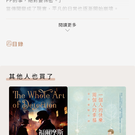
當傳聞變成了現實，平凡的日常也逐漸開始崩壞。
隔天，春乃消失了。
閱讀更多
記得春乃的人，只剩下同屆的一條仁、吾妻結衣、雪月
菫。
目錄
其他同學的記憶、學生名冊、春乃的家……都沒有她存
在過的痕跡。
──難道有人利用APP，消除了三宮春乃曾經存在的過
其他人也買了
去？
輕小說界重量級作家一致盛讚
每章切換人稱的效果很好。而且不只是切換視角，還有
「可以○○○」的設定也非常出色。──《奇諾之旅》
時雨澤惠一