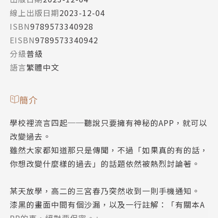
線上出版日期
2023-12-04
ISBN
9789573340928
EISBN
9789573340942
分級
普級
語言
繁體中文
簡介
學校裡流言四起──聽說只要擁有神秘的APP，就可以
改變過去。
雖然大家都知道那只是傳聞，不過「如果真的有的話，
你想改變什麼樣的過去」的話題依然被熱烈討論著。
某天放學，高二的三宮春乃突然收到一則手機通知。
漆黑的畫面中間有個沙漏，以及一行註解：「有關本A
PP的事，絕對要保密。」