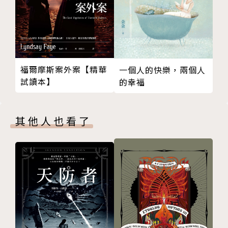
這個故事究竟是不是快樂的結局？可能會根據讀者的想
像力、道德觀，或者自己迄今為止所體驗過的青春品
質，而有不同的觀點。──《無頭騎士異聞錄 DuRaRa
Ra！！》成田良悟
福爾摩斯案外案【精華
一個人的快樂，兩個人
試讀本】
的幸福
在許多定位極端的人物中，坦白說各自的個性都很強，
是連結局在內，完成度非常高的作品。──《蘿球
社！》蒼山探
其他人也看了
作者簡介
三輪．キャナウェイ（Miwa Canaway）
2000年出生。
2021年以《純白殺人魔》獲得「第三屆IIV創作者大
賞」最優秀賞，並以該作品出道。