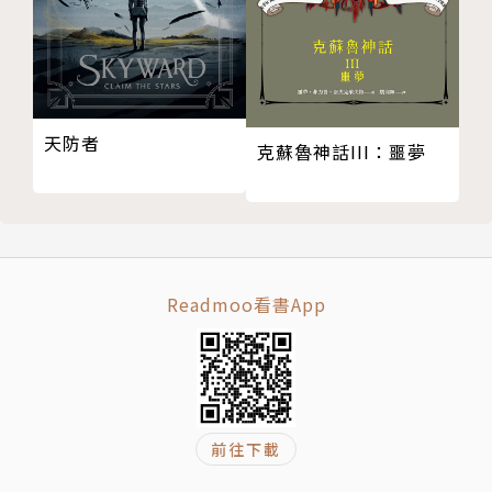
以富含感性的筆觸描寫人性的黑暗、埋藏在內心的情感
以及苦惱。著有《純白殺人魔》，並持續以「青春」為
主要創作主題，活躍於線上小說平台。
天防者
克蘇魯神話III：噩夢
繪者簡介
清原紘
漫畫家、插畫家。
Readmoo看書App
除了漫畫《殺人十角館》及《Another》之外，也為小
說《萬能鑑定士》系列繪製封面、為遊戲設計角色，活
動領域廣泛。
譯者簡介
前往下載
林佩玟