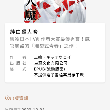
純白殺人魔
榮獲日本IIV創作者大賞最優秀賞！感
官崩毀的「爆裂式青春」之作！
作 者
三輪．キャナウェイ
出 版 社
皇冠文化有限公司
格 式
EPUB(流動版面)
不提供電子書檔案另存下載
出版資訊
出版日期
2023-12-04