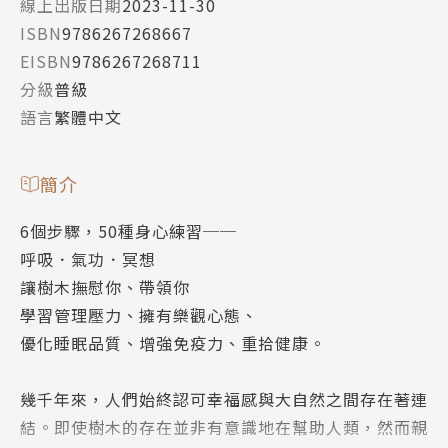
線上出版日期
2023-11-30
ISBN
9786267268667
EISBN
9786267268711
分級
普級
語言
繁體中文
簡介
6個步驟，50種身心練習──
呼吸．氣功．冥想
讓樹木撫慰你、帶領你
學習管理壓力、擁有樂觀心態、
優化睡眠品質、增強免疫力、重拾健康。
幾千年來，人們始終認可幸福感與大自然之間存在著連
結。即使樹木的存在並非有意識地在幫助人類，然而親