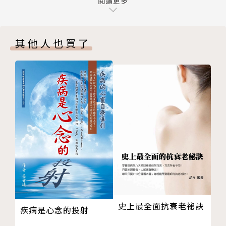
讓壓力成為盟友
閱讀更多
我們還會發現一種名為「身心調節學」（Sophrologi
學習數位斷線
e）抗壓法的新運動，並學會如何問自己正確的問題以
學會活在當下
保持生活平衡。我們將學習如何慢慢來、管理壓力、重
其他人也買了
第3章 準備沉浸於植物中
拾樂觀心態、恢復有品質的睡眠、培養心理韌性、增強
「意向」的重要性
免疫防禦力、並重新融入環境以重拾或維護健康。
感知隱藏在大自然的象徵意義
雄偉之樹象徵長壽和力量
「嵐士義的觀點非常珍貴，因為他特別邀請我們聆聽自
如何善用大自然的其他元素
己的需求。這是通往更快樂、更平靜生活的壯闊轉變之
在兩次行走之間，如何保持與大自然和諧共處？
路。」
Part 2 將森林裡的行走轉為重新連結之道
──佛德列克．洛佩茲（Frédéric Lopez），法國電
第4章 如何隨著四季泰然行走
視製作人與知名主持人
學習放慢腳步
防患未然
作者簡介
寫下你的感受
如何與你的孩子練習重新連結之道
嵐士義Alain Lancelot
史上最全面抗衰老祕訣
疾病是心念的投射
順應季節變換
嵐士義是一位專精於壓力管理的作家、國際講師、教練