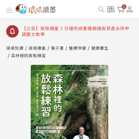
【公告】琅琅讀墨數位閱讀資產合併與書櫃開通申請
0
【公告】琅琅讀墨書櫃開通常見問題
【公告】琅琅讀墨 3 分鐘完成書櫃開通與資產合併申
請圖文教學
【公告】琅琅書店服務升級重要說明及資產合併結果
查詢
琅琅悅讀
琅琅讀墨
電子書
醫療保健
健康養生
【公告】因 Readmoo 讀墨系統維護中，本站同步暫
森林裡的放鬆練習
停部分閱讀服務