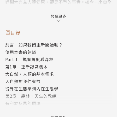
近樹木有益人體健康，卻是不爭的事實。如今，來自全
球的科學研究更證實了大自然中的樹木對人具有抗壓及
抗憂鬱的效益，能幫助人們得以放慢腳步，重新連結我
閱讀更多
們的基本需求，讓人在高度連結的世界裡生活得更好。
透過本書，可以了解首位以科學方法研究森林醫學的環
目錄
境醫學和免疫學專家──李卿博士（Dr. Qing Li）的
前言 如果我們重新開始呢？
研究結果，那就是樹木能幫助我們保持健康、增強免疫
使用本書的建議
防禦力，並重拾正向心態。
Part 1 換個角度看森林
本書將幫助人們逐漸改變對身處大自然的看法。你將會
第1章 重新認識樹木
發現一個世界，在這裡，即使只做最簡單運動都能產生
大自然，人類的基本需求
巨大的益處。
大自然對我們有益
作者以6個漸進而互補的步驟，介紹50種包含呼吸、氣
從外在生態學到內在生態學
功和冥想等身心練習，來擴展讀者的連結與放鬆的進
第2章 森林，天生的教練
程，而這些都可以在一年四季中進行。我們將學會如何
有利於反思的環境
透過在森林或公園中的散步以獲得健康，並在城市和大
恢復樂觀心態，以好好面對困難
自然之間找到生活的平衡。