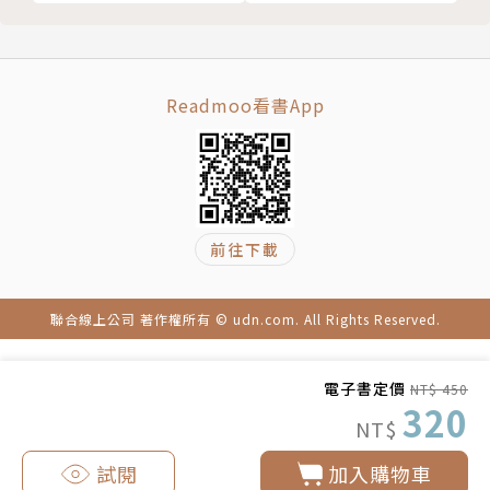
蕭筌Zi Hsiao
里昂第二大學法國當代文學碩士、英國IFA芳療師國際
認證、ACP天然精油調香師二階認證和法國ISIPCA調
香課程二階訓練。
Readmoo看書App
理性與感性延伸到嗅覺療法、音樂頌缽初階&進階、臼
井靈氣療法初階&進階、精油化學進修研習，以及永無
止境的植物探索。
香氣採集足跡遍及南美厄瓜多、土耳其、法國普羅旺
前往下載
斯、科西嘉島、福州、印度、台灣……致力於身心平衡
推廣，樂於分享無邊界的芳香療法和嗅覺的多彩世界，
現為專業芳療相關的法文口筆譯者和芳療師。
聯合線上公司 著作權所有 © udn.com. All Rights Reserved.
臉書專頁：aromabizou香聞
電子書定價
NT$ 450
320
NT$
試閱
加入購物車