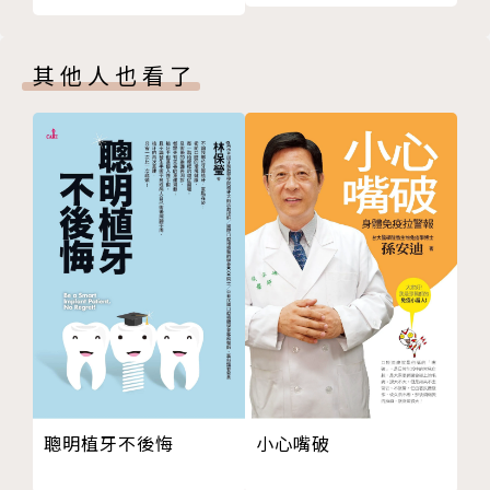
為何要將森林漫步轉化為重新連結之道？
和心理調節師，專門從事壓力管理，並擁有國際自然與
第 5 章 6步驟打造你的重新連結之道
森林醫學會（International Society of Nature and
如何開始你的重新連結之道
Forest Medicine，簡稱INFOM）頒發的「森林療
其他人也看了
第6章 25種適合你需求的補充練習
法」認證。
第2步〔釋放（壓力）〕的補充練習
過去在法國擔任記者和電視節目主持人，過勞的日常促
第3步〔重新連結（對自己）〕的補充練習
使他轉行，並在輔導和身心健康領域取得專業資格。現
第4步〔解放〕的補充練習
在提供客製化的輔導服務、專題講座、以及在森林裡進
如果你藉此機會檢視自己呢？
行的森林療癒之療程，著有多本書，並經常在媒體發表
第5步〔融入〕的補充練習
文章。
結語 所有的結束都是一個開始
在臺北生活了四年後，現居成都，致力於推廣森林療法
參考書目和推薦作品
與氣功、冥想、身心調節學的益處。
致謝
更多關於作者的訊息：
www.alainlancelot.com
譯者簡介
小心嘴破
聰明植牙不後悔