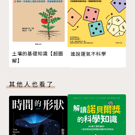
簡明揭示我們不願面對的真相。
獻給所有關心這個地球、想了解這個環保議題的讀者
們。
＊本書資料來自以下機構：美國氣候網（climate.go
v）、跨政府氣候委員會 (IPCC)、英國氣象局、美國航
土壤的基礎知識【超圖
誰說運氣不科學
太總署（NASA）、數據看世界（ourworlddata.or
解】
g）、聯合國、世界自然基金會（WWF）等等。
作者簡介
其他人也看了
大衛．吉柏森（David Gibson）
視覺圖表大師；平面設計工作室 Draft Associates 的
創辦人。他曾為 Laurence King 和建築協會編寫書
籍，並且是廣受好評的 Visual Aid 和 Visual Aid 2