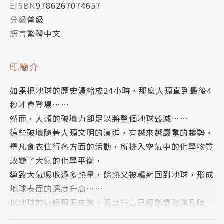
EISBN
9786267074657
分級
普級
語言
繁體中文
簡介
如果把地球的歷史濃縮成24小時，那麼人類直到最後4
秒才會登場……
然而，人類的破壞力卻足以將整個地球毀滅……
這些破壞隨著人類文明的演進，有越來越嚴重的趨勢，
舉凡食衣住行各方面的活動，所排入空氣中的化學物質
改變了大氣的化學平衡，
導致大氣吸收過多熱量，餘熱又被輻射回到地球，形成
地球表面的溫度升高……
以地球的氣候現況來說，溫度升高已經影響海洋及陸
地，還有生活在其中的萬物，