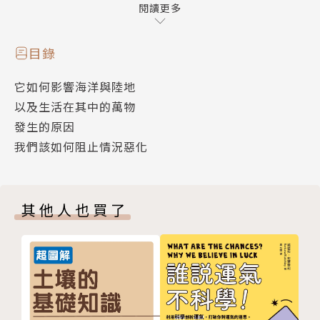
身為始作俑者的我們，該如何阻止這些情況繼續惡化？
閱讀更多
．當我們燃燒石油、天然氣、煤礦以獲取能源時，會產
生什麼後果？
目錄
．海平面上升將如何影響我們的生活？
它如何影響海洋與陸地
．停止吃紅肉好還是拒絕開車好？
以及生活在其中的萬物
．吃蟲可以救地球？！你沒看錯！
發生的原因
．回收1根香蕉皮製造的能源，足以充飽2支手機的用
我們該如何阻止情況惡化
電！
．再生能源是什麼？如何運作？它真的可以救地球嗎？
其他人也買了
隨著氣候變化的影響變得越來越明顯，
其背後的真相卻變得越來越不透明。
混亂的訊息使人們難以看清事實，
更難找出解決問題的最佳方式。
本書充滿各種大膽清晰的資訊圖表及數據，