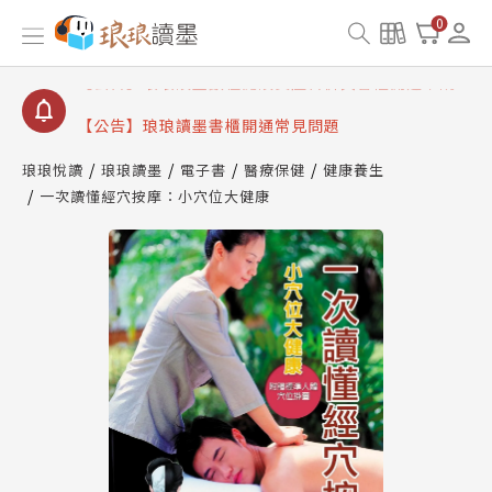
【公告】因 Readmoo 讀墨系統維護中，本站同步暫
0
停部分閱讀服務
【公告】琅琅讀墨數位閱讀資產合併與書櫃開通申請
【公告】琅琅讀墨書櫃開通常見問題
【公告】琅琅讀墨 3 分鐘完成書櫃開通與資產合併申
請圖文教學
琅琅悅讀
琅琅讀墨
電子書
醫療保健
健康養生
【公告】琅琅書店服務升級重要說明及資產合併結果
一次讀懂經穴按摩：小穴位大健康
查詢
【公告】因 Readmoo 讀墨系統維護中，本站同步暫
停部分閱讀服務