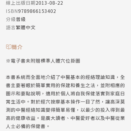
線上出版日期
2013-08-22
ISBN
9789866153402
分級
普級
語言
繁體中文
簡介
※電子書未附贈標準人體穴位掛圖
本書系統而全面地介紹了中醫基本的經絡理論知識，全
書主要著眼於簡單實用的保建和養生之法，並附相應的
圖示和要點說明，適用於個人將自我保健落實到家庭日
常生活中。對於經穴按摩基本操作一目了然，讓高深莫
測的中醫經絡知識變得簡單易懂，以最少的投入得到最
高的健康收益。是廣大讀者、中醫愛好者以及中醫從業
人士必備的保健書。