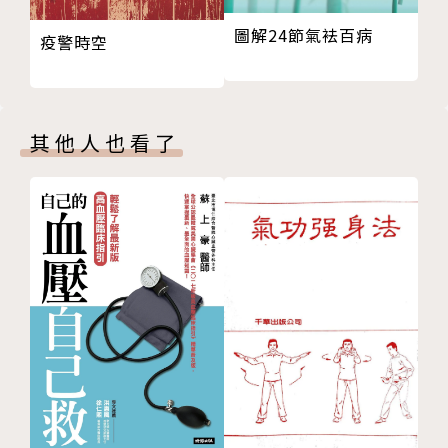
7 一週就瘦5公斤？真是太棒了！
圖解24節氣袪百病
疫警時空
版權頁
【你的體質屬於哪一型】
根據已幫助超過 10 萬人以上減重的中醫理論，90％以
上的肥胖都可以歸類到下面五型：
其他人也看了
★水腫型（脾虛濕阻型）
久坐不動造成體內循環不佳，或是喜好冰品冷飲，水分
因此長時間在體內滯留，造成肥胖或水腫。減重以加強
身體循環為主軸。
★老饕型（胃熱濕阻型）
胃口大、火氣大，喜好油膩、口味重的食物。建議用埋
線來加速脂肪消除，同時搭配強度較高的運動，減肥效
果會更佳。
★壓力型（肝鬱氣滯型）