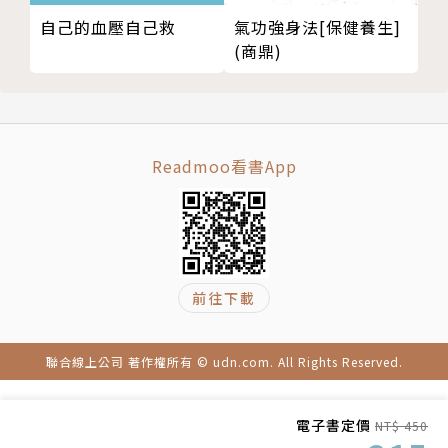
因壓力大而導致暴飲暴食，習慣以吃來宣洩。建議多吃
氣功強身法[保健養生]
自己的血壓自己救
(商鼎)
能養肝、清胃火的食物來輔助調理體質，並且學習保持
心情放鬆或適度運動。
★虛弱型（氣血虛弱型）
常見於工作太忙的上班族、或是生產後的婦女。建議多
Readmoo看書App
補充能補氣血的食物，不適合配合高強度運動來減肥。
★失調型（腎陽虛痰濁型）
因內分泌失調或代謝降低所造成，四肢較容易顯肥胖、
前往下載
怕冷。建議可多吃補陽氣、益腎的食物。
聯合線上公司 著作權所有 © udn.com. All Rights Reserved.
【本書特色】
★最詳盡的中醫五型減重法解說，避免用錯方法徒勞無
電子書定價
NT$ 450
功