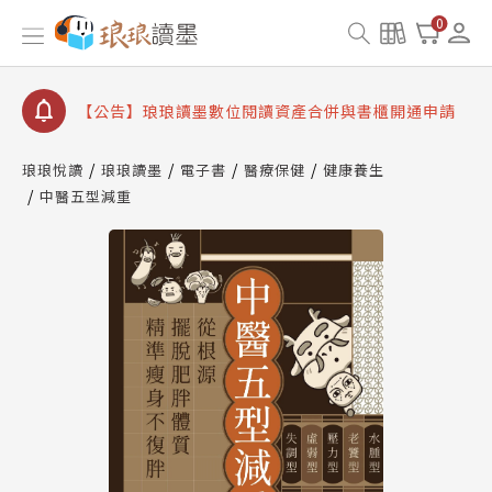
【公告】因 Readmoo 讀墨系統維護中，本站同步暫
0
停部分閱讀服務
【公告】琅琅讀墨數位閱讀資產合併與書櫃開通申請
【公告】琅琅讀墨書櫃開通常見問題
【公告】琅琅讀墨 3 分鐘完成書櫃開通與資產合併申
請圖文教學
琅琅悅讀
琅琅讀墨
電子書
醫療保健
健康養生
【公告】琅琅書店服務升級重要說明及資產合併結果
中醫五型減重
查詢
【公告】因 Readmoo 讀墨系統維護中，本站同步暫
停部分閱讀服務