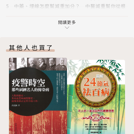
5 中藥、埋線怎麼幫減重加分？ 中醫減重幫你從根
方法，但最後都失敗，甚至出現面色枯黃等內分泌失調
本調體質
的副作用，本書都能助你一臂之力！
6 五型肥胖體質檢測 看看你是哪一型？
閱讀更多
中醫五型減重，讓你不用餓肚子，還能氣色紅潤，減重
PART 2 五型減重
同時調理五臟六腑，以內養外、內外兼修，真正達到健
1 脾虛濕阻型（水腫型） 健脾利水，中醫這樣做
康調理，自然減重的效果。
其他人也買了
2 胃熱濕阻型（老饕型） 清胃瀉火，中醫這樣做
3 肝鬱氣滯型（壓力型） 疏肝理氣，中醫這樣做
【本書適合】
4 氣血虛弱型（虛弱型） 補氣血，中醫這樣做
★已經吃很少，也拚命運動了，還是瘦不下來
5 腎陽虛痰濁型（失調型） 補脾固腎，中醫這樣做
★覺得減重方法太多，不知道該怎麼選
PART 3 減重迷思大破解
★用了激烈方式減重，結果復胖更嚴重，也沒辦法持久
1 埋線減肥，埋愈多愈好？
★流行什麼減肥法就試試看，但效果好像都不好
2 吃減肥藥就能輕鬆瘦？
★想減重但又擔心身體其他小毛病，到底要先調理還是
3 中醫減重容易復胖？
先減重
4 減重只能少吃？而且不能碰澱粉？
5 拚命運動一定可以瘦？
中醫五型減重可以幫你一次解決以上所有困擾！
6 減肥遇到停滯期，瘦不下來怎麼辦？