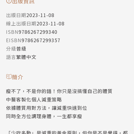
出版資訊
出版日期
2023-11-08
線上出版日期
2023-11-08
ISBN
9786267299340
EISBN
9786267299357
分級
普級
語言
繁體中文
簡介
瘦不了，不是你的錯！你只是沒搞懂自己的體質
中醫客製化個人減重策略
依據體質用對方法，讓減重快速到位
同時全方位調理身體，一生都享瘦
「少吃多動」是減重的黃金原則，但你是不是覺得，都