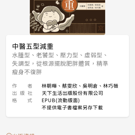
中醫五型減重
水腫型、老饕型、壓力型、虛弱型、
失調型，從根源擺脫肥胖體質，精準
瘦身不復胖
作 者
林朝暉、蔡雯欣、吳明倉、林巧薇
出 版 社
天下生活出版股份有限公司
格 式
EPUB(流動版面)
不提供電子書檔案另存下載