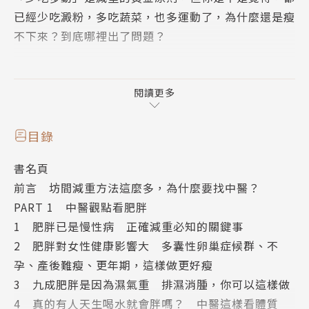
已經少吃澱粉，多吃蔬菜，也多運動了，為什麼還是瘦
不下來？到底哪裡出了問題？
瘦身並非只是「體重數字變輕」這麼簡單！適合別人的
減重方法，對你可能出現反效果，原因就出在每個人
閱讀更多
「體質不同」！
目錄
透過中醫五型減重，可以做到：
書名頁
★針對五種不同體質，採取最適減重方式，讓體重、體
前言 坊間減重方法這麼多，為什麼要找中醫？
脂順利達標
PART 1 中醫觀點看肥胖
★同時調理身體，從根本改變體質，打造自然健康的生
1 肥胖已是慢性病 正確減重必知的關鍵事
活模式
2 肥胖對女性健康影響大 多囊性卵巢症候群、不
★搭配中藥、埋線，以沒有壓力的方式，打破減重停滯
孕、產後難瘦、更年期，這樣做更好瘦
期
3 九成肥胖是因為濕氣重 排濕消腫，你可以這樣做
4 真的有人天生喝水就會胖嗎？ 中醫這樣看體質
不管你是為了健康或體態立志減重，或是已經嘗試許多